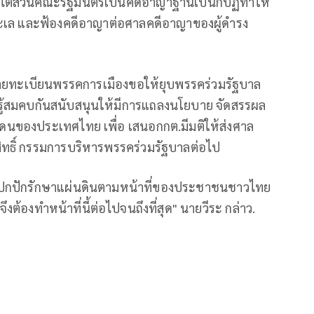
อบไต่สวนคณะรัฐมนตรีเป็นคดีอาญาฐานเป็นกบฏทำให้
เล และฟ้องคดีอาญาต่อศาลคดีอาญาของผู้ดำรง
่อนายทะเบียนพรรคการเมืองขอให้ยุบพรรคร่วมรัฐบาล
มรู้สมคบกันสนับสนุนให้มีการแถลงนโยบาย จัดสรรผล
ินแดนของประเทศไทย เพื่อ เสนอกกต.มีมติให้ส่งศาล
ิทธิ์ กรรมการบริหารพรรคร่วมรัฐบาลต่อไป
ที่ปกปักรักษาแผ่นดินตามหน้าที่ของประชาชนชาวไทย
ึงต้องทำหน้าที่นี้ต่อไปจนถึงที่สุด" นายวีระ กล่าว.