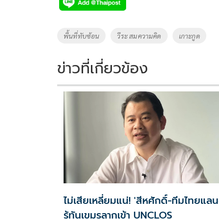
e
tt
p
e
ar
b
er
y
e
o
Li
Tags
พื้นที่ทับซ้อน
วีระ สมความคิด
เกาะกูด
o
n
k
k
ข่าวที่เกี่ยวข้อง
ไม่เสียเหลี่ยมแน่! 'สีหศักดิ์-ทีมไทยแลน
รู้ทันเขมรลากเข้า UNCLOS