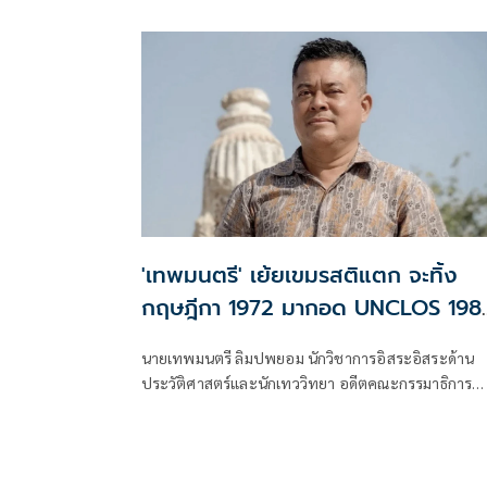
ได้กระทำการหมิ่นประมาท และขอโทษ นายวีระ สมคว
คิด ทางสื่อ
'เทพมนตรี' เย้ยเขมรสติแตก จะทิ้ง
กฤษฎีกา 1972 มากอด UNCLOS 198
หรือจะเอาทั้งคู่
นายเทพมนตรี ลิมปพยอม นักวิชาการอิสระอิสระด้าน
ประวัติศาสตร์และนักเทววิทยา อดีตคณะกรรมาธิการ
วิสามัญศึกษาข้อดี-ข้อเสียการยกเลิก MOU 2544 (และ
2543) สภาผู้แทนราษฎร โพสต์เฟซบุ๊ก ว่า เขมรสติแตก