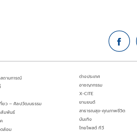
ผม
ต่างประเทศ
สถานการณ์
อาชญากรรม
้
X-CITE
ยานยนต์
เที่ยว – ศิลปวัฒนธรรม
สาธารณสุข-คุณภาพชีวิต
สัมพันธ์
บันเทิง
าค
ไทยโพสต์ ทีวี
วดล้อม