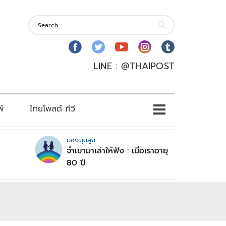
LINE : @THAIPOST
พ์
ไทยโพสต์ ทีวี
มองมุมสูง
จำเขามาเล่าให้ฟัง : เมื่อเราอายุ
80 ปี