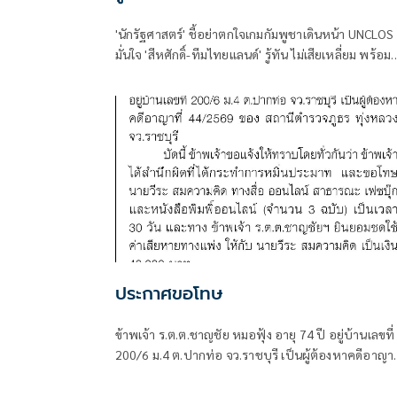
'นักรัฐศาสตร์' ชี้อย่าตกใจเกมกัมพูชาเดินหน้า UNCLOS
มั่นใจ 'สีหศักดิ์-ทีมไทยแลนด์' รู้ทัน ไม่เสียเหลี่ยม พร้อม
เตรียมรับมือครบทุกมิติ
ประกาศขอโทษ
ข้าพเจ้า ร.ต.ต.ชาญชัย หมอฟุ้ง อายุ 74 ปี อยู่บ้านเลขที่
200/6 ม.4 ต.ปากท่อ จว.ราชบุรี เป็นผู้ต้องหาคดีอาญาที่
44/2569 ของ สถานีตำรวจภูธร ทุ่งหลวง จว.ราชบุรี บัดนี้
ข้าพเจ้าขอแจ้งให้ทราบโดยทั่วกันว่า ข้าพเจ้าได้สำนึกผิด