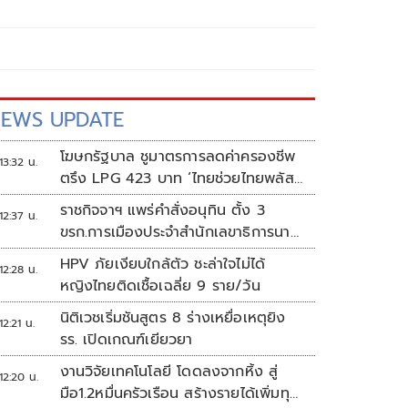
EWS UPDATE
โฆษกรัฐบาล ชูมาตรการลดค่าครองชีพ
13:32 น.
ตรึง LPG 423 บาท ‘ไทยช่วยไทยพลัส’
ดันเงินหมุนแสนล้าน
ราชกิจจาฯ แพร่คำสั่งอนุทิน ตั้ง 3
12:37 น.
ขรก.การเมืองประจำสำนักเลขาธิการนา
ยกฯ
HPV ภัยเงียบใกล้ตัว ชะล่าใจไม่ได้
12:28 น.
หญิงไทยติดเชื้อเฉลี่ย 9 ราย/วัน
นิติเวชเริ่มชันสูตร 8 ร่างเหยื่อเหตุยิง
12:21 น.
รร. เปิดเกณฑ์เยียวยา
งานวิจัยเทคโนโลยี โดดลงจากหิ้ง สู่
12:20 น.
มือ1.2หมื่นครัวเรือน สร้างรายได้เพิ่มทุก