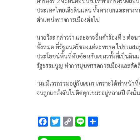
คำร้องที่ 2 จะยื่นต่อปปช.ให้ทำการตรวจส
ประเทศไทยเสียดินแดน ทั้งทางบกและทางทะ
ตำแหน่งทางการเมืองต่อไป
นายวีระ กล่าวว่า และอาจยื่นคำร้องที่ 3 ต
ทั้งหมด ที่รัฐมนตรีของแต่ละพรรค ไปร่วมส
ประโยชน์พื้นที่ทับซ้อนกับเขมรทั้งที่เป็นด
รัฐธรรมนูญ ทำการยุบพรรคการเมืองและตัดส
"ผมมีเวรกรรมอยู่กับเขมร เพราะได้ทำหน้า
จนถูกแกล้งจับไปติดคุกเขมรอยู่หลายปี ดังนั้นจ
F
T
C
Li
S
ac
wi
o
n
h