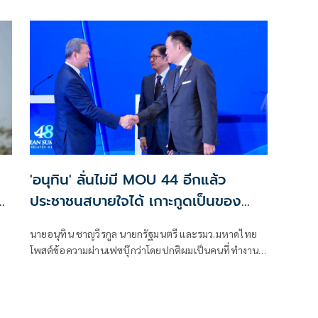
จำคุก 3 ปี ขณะที่ “วีระ สมความคิด” กลับถูกสังคมจับตา
าม
หนัก หลังปรากฏข้อเท็จจริงยื่นขอถอนฟ้องจำเลยบางส่วน
ในช่วงท้ายคดี
'อนุทิน' ลั่นไม่มี MOU 44 อีกแล้ว
2
ประชาชนสบายใจได้ เกาะกูดเป็นของ
ประเทศไทย
นายอนุทิน ชาญวีรกูล นายกรัฐมนตรี และรมว.มหาดไทย
โพสต์ข้อความผ่านเฟซบุ๊กว่าโดยปกติผมเป็นคนที่ทำงาน
ใดๆแล้วไม่ประสงค์ที่จะต้องออกมาประโคมข่าวหรือสร้าง
ความสำคัญให้กับตัวเองเพราะหน้าที่ในการเป็นนายก
รัฐมนตรีก็คือต้องทำทุกอย่าง ทุกเรื่อง ทำยังไงก็ได้ที่ก่อให้
เกิดคุณประโยชน์ต่อประเทศไทยและพี่น้องประชาชนของ