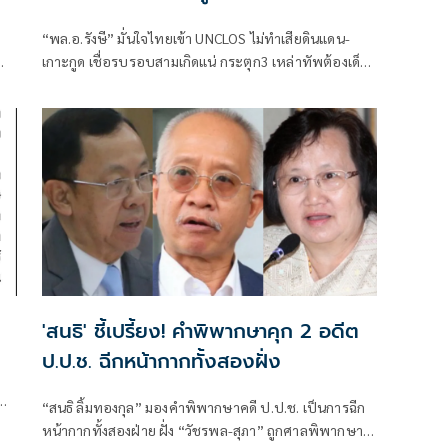
“พล.อ.รังษี” มั่นใจไทยเข้า UNCLOS ไม่ทำเสียดินแดน-
เกาะกูด เชื่อรบรอบสามเกิดแน่ กระตุก3 เหล่าทัพต้องเด็ด
ขาด รบ-รุก นอกประเทศ
'สนธิ' ชี้เปรี้ยง! คำพิพากษาคุก 2 อดีต
ป.ป.ช. ฉีกหน้ากากทั้งสองฝั่ง
“สนธิ ลิ้มทองกุล” มองคำพิพากษาคดี ป.ป.ช. เป็นการฉีก
หน้ากากทั้งสองฝ่าย ฝั่ง “วัชรพล-สุภา” ถูกศาลพิพากษา
ที่