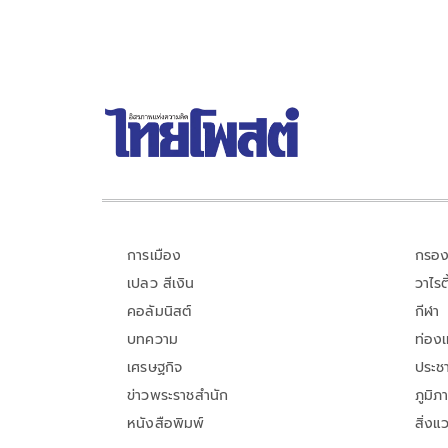
การเมือง
กรอง
เปลว สีเงิน
วาไรตี
คอลัมนิสต์
กีฬา
บทความ
ท่อง
เศรษฐกิจ
ประชา
ข่าวพระราชสำนัก
ภูมิภ
หนังสือพิมพ์
สิ่งแ