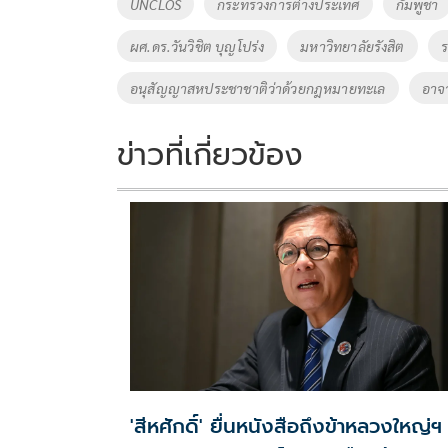
Tags
UNCLOS
กระทรวงการต่างประเทศ
กัมพูชา
o
n
ผศ.ดร.วันวิชิต บุญโปร่ง
มหาวิทยาลัยรังสิต
k
k
อนุสัญญาสหประชาชาติว่าด้วยกฎหมายทะเล
อาจา
ข่าวที่เกี่ยวข้อง
'สีหศักดิ์' ยื่นหนังสือถึงข้าหลวงใหญ่ฯ