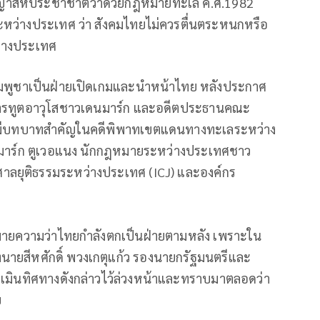
สัญญาสหประชาชาติว่าด้วยกฎหมายทะเล ค.ศ.1982
ะหว่างประเทศ ว่า สังคมไทยไม่ควรตื่นตระหนกหรือ
ว่างประเทศ
่ากัมพูชาเป็นฝ่ายเปิดเกมและนำหน้าไทย หลังประกาศ
ักการทูตอาวุโสชาวเดนมาร์ก และอดีตประธานคณะ
เคยมีบทบาทสำคัญในคดีพิพาทเขตแดนทางทะเลระหว่าง
-มาร์ก ตูเวอแนง นักกฎหมายระหว่างประเทศชาว
าศาลยุติธรรมระหว่างประเทศ (ICJ) และองค์กร
้หมายความว่าไทยกำลังตกเป็นฝ่ายตามหลัง เพราะใน
ายสีหศักดิ์ พวงเกตุแก้ว รองนายกรัฐมนตรีและ
เมินทิศทางดังกล่าวไว้ล่วงหน้าและทราบมาตลอดว่า
ย