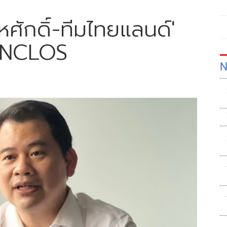
สีหศักดิ์-ทีมไทยแลนด์'
 UNCLOS
N