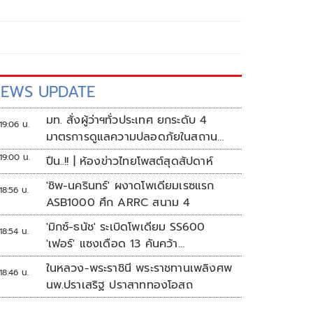
EWS UPDATE
มท. สั่งผู้ว่าฯทั่วประเทศ ยกระดับ 4
19:06 น.
มาตรการดูแลความปลอดภัยในสถาน
ศึกษา
19:00 น.
ปืน..!! | ห้องข่าวไทยโพสต์สุดสัปดาห์
'ชิพ-นครินทร์' ผงาดโพเดียมเรซแรก
18:56 น.
ASB1000 ศึก ARRC สนาม 4
'มิกซ์-ธนัช' ระเบิดโพเดียม SS600
18:54 น.
'เฟอร์' แซงเดือด 13 คันคว้า
แต้ม ศึก ARRC สนาม 4
ในหลวง-พระราชินี พระราชทานเพลิงศพ
18:46 น.
นพ.ปราเสริฐ ปราสาททองโอสถ