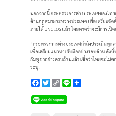
นอกจากนี้ กระทรวงการต่างประเทศของไทยยัง
ด้านกฎหมายระหว่างประเทศ เพื่อเตรียมจั
ภายใต้ UNCLOS แล้ว โดยคาดว่าจะมีการเปิด
“กระทรวงการต่างประเทศกำลังประเมินทุกความ
เพื่อเตรียมแนวทางรับมืออย่างรอบด้าน ดังน
กัมพูชาอย่างครบถ้วนแล้ว เชื่อว่าไทยจะไม่ต
ระบุ.
F
T
C
Li
S
ac
wi
o
n
h
e
tt
p
e
ar
b
er
y
e
o
Li