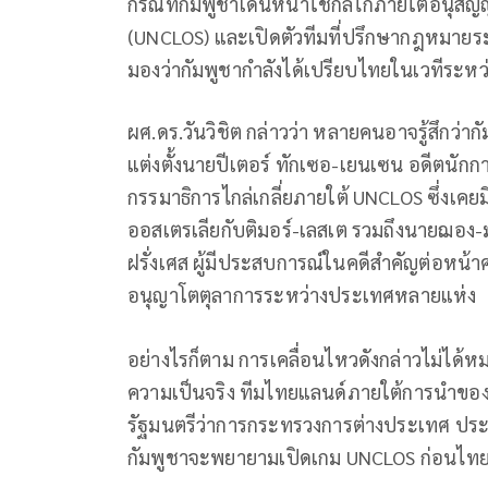
กรณีที่กัมพูชาเดินหน้าใช้กลไกภายใต้อนุ
(UNCLOS) และเปิดตัวทีมที่ปรึกษากฎหมายร
มองว่ากัมพูชากำลังได้เปรียบไทยในเวทีระห
ผศ.ดร.วันวิชิต กล่าวว่า หลายคนอาจรู้สึกว
แต่งตั้งนายปีเตอร์ ทักเซอ-เยนเซน อดีตน
กรรมาธิการไกล่เกลี่ยภายใต้ UNCLOS ซึ่ง
ออสเตรเลียกับติมอร์-เลสเต รวมถึงนายฌอง
ฝรั่งเศส ผู้มีประสบการณ์ในคดีสำคัญต่อหน้
อนุญาโตตุลาการระหว่างประเทศหลายแห่ง
อย่างไรก็ตาม การเคลื่อนไหวดังกล่าวไม่ได
ความเป็นจริง ทีมไทยแลนด์ภายใต้การนำของน
รัฐมนตรีว่าการกระทรวงการต่างประเทศ ประ
กัมพูชาจะพยายามเปิดเกม UNCLOS ก่อนไท