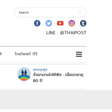
LINE : @THAIPOST
พ์
ไทยโพสต์ ทีวี
มองมุมสูง
จำเขามาเล่าให้ฟัง : เมื่อเราอายุ
80 ปี