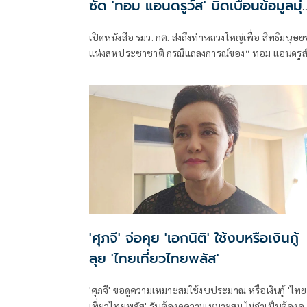
ซัด 'ทอม แอนดรูว์ส' บิดเบือนข้อมูลมุ่
แสวงหาผลประโยชน์ทางการเมือง
เปิดหนังสือ รมว. กต. ส่งถึงท่าหลวงใหญ่เพื่อ สิทธิมนุษ
แห่งสหประชาชาติ กรณีแถลงการณ์ของ“ ทอม แอนดรูส
ผู้เสนอรายงานพิเศษ เกี่ยวกับสถานการณ์สิทธิมนุษชนใ
กัมพูชา พาดพิงไทยด้วยข้อมูลที่ไม่ตรงกับความเป็นจริง
'ศุภจี' จ่อคุย 'เอกนิติ' ใช้งบหรือเงินกู้
ลุย 'ไทยเที่ยวไทยพลัส'
'ศุภจี' ขอดูความเหมาะสมใช้งบประมาณ หรือเงินกู้ 'ไทย
เที่ยวไทยพลัส' รับต้องดูความเหมาะสม ไม่จำเป็นต้อง