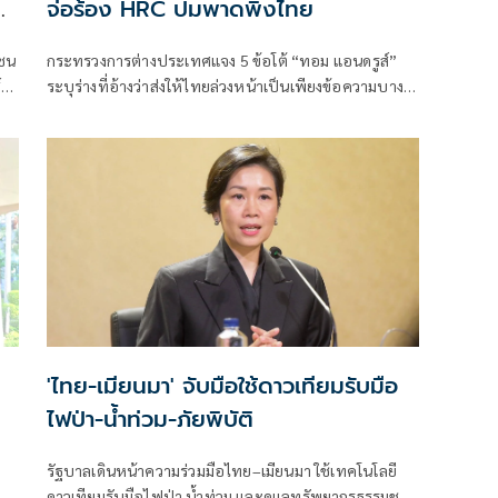
ง
จ่อร้อง HRC ปมพาดพิงไทย
ยชน
กระทรวงการต่างประเทศแจง 5 ข้อโต้ “ทอม แอนดรูส์”
์”
ระบุร่างที่อ้างว่าส่งให้ไทยล่วงหน้าเป็นเพียงข้อความบาง
น
ส่วนทางอีเมล ฝ่ายไทยขอความชัดเจนเพิ่มเติมแต่
'ไทย-เมียนมา' จับมือใช้ดาวเทียมรับมือ
ไฟป่า-น้ำท่วม-ภัยพิบัติ
รัฐบาลเดินหน้าความร่วมมือไทย–เมียนมา ใช้เทคโนโลยี
ออก
ดาวเทียมรับมือไฟป่า น้ำท่วม และดูแลทรัพยากรธรรมชาติ