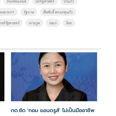
ทีมไทยแลนด์
นักรัฐศาสตร์
บัวแก้ว
รองนายกฯ
รัฐบาล
สีหศักดิ์ พวงเกตุแก้ว
รย์รัฐศาสตร์
เกาะกูด
เขมร
ไทย
กต.ซัด 'ทอม แอนดรูส์' ไม่เป็นมืออาชีพ