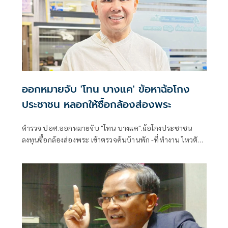
ออกหมายจับ 'โทน บางแค' ข้อหาฉ้อโกง
ประชาชน หลอกให้ซื้อกล้องส่องพระ
ตำรวจ ปอศ.ออกหมายจับ "โทน บางแค".ฉ้อโกงประชาชน
ลงทุนซื้อกล้องส่องพระ เข้าตรวจค้นบ้านพัก -ที่ทำงาน ไหวตัว
ทันหลบหนีกลางดึก