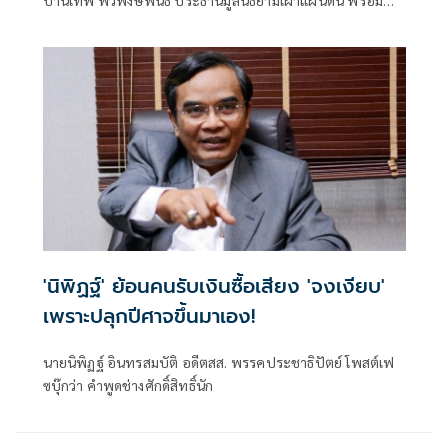
ด้วย น.ส อั
'นิพิฏฐ์' ย้อนคนรับเงินซื้อเสียง 'จงเงียบ'
เพราะปลุกปีศาจขึ้นมาเอง!
นายนิพิฏฐ์ อินทรสมบัติ อดีตสส. พรรคประชาธิปัตย์ โพสต์เฟ
ซบุ๊กว่า คำพูดช่างศักดิ์สิทธิ์นัก