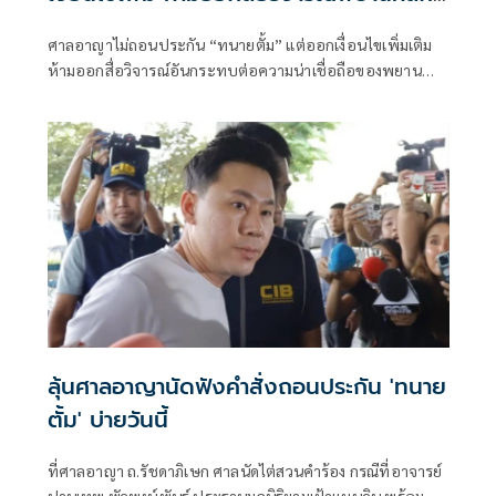
ฐาน
ศาลอาญาไม่ถอนประกัน “ทนายตั้ม” แต่ออกเงื่อนไขเพิ่มเติม
ห้ามออกสื่อวิจารณ์อันกระทบต่อความน่าเชื่อถือของพยาน
หลักฐาน อันกระทบกระบวนการพิจารณาคดี
ลุ้นศาลอาญานัดฟังคำสั่งถอนประกัน 'ทนาย
ตั้ม' บ่ายวันนี้
ที่ศาลอาญา ถ.รัชดาภิเษก ศาลนัดไต่สวนคำร้อง กรณีที่อาจารย์
ปานเทพ พัวพงษ์พันธ์ ประธานมูลนิธิยามเฝ้าแผนดิน พร้อม