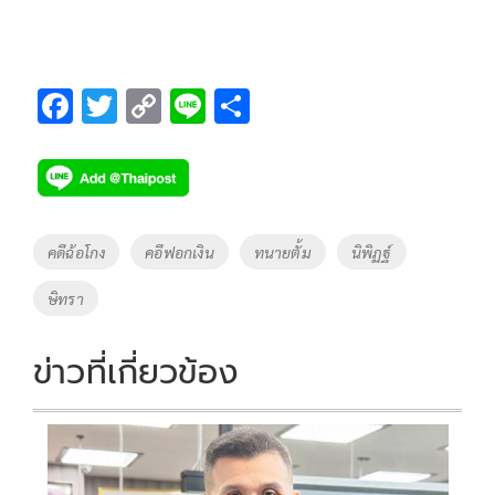
F
T
C
Li
S
ac
wi
o
n
h
e
tt
p
e
ar
b
er
y
e
o
Li
Tags
คดีฉ้อโกง
คอีฟอกเงิน
ทนายตั้ม
นิพิฏฐ์
o
n
ษิทรา
k
k
ข่าวที่เกี่ยวข้อง