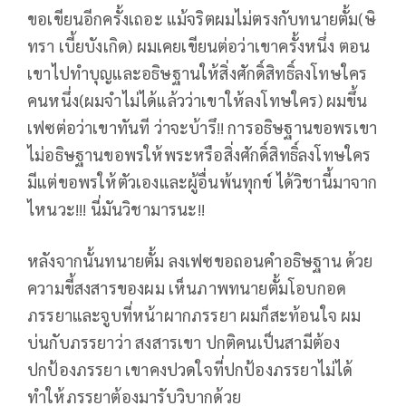
ขอเขียนอีกครั้งเถอะ แม้จริตผมไม่ตรงกับทนายตั้ม(ษิ
ทรา เบี้ยบังเกิด) ผมเคยเขียนต่อว่าเขาครั้งหนึ่ง ตอน
เขาไปทำบุญและอธิษฐานให้สิ่งศักดิ์สิทธิ์ลงโทษใคร
คนหนึ่ง(ผมจำไม่ได้แล้วว่าเขาให้ลงโทษใคร) ผมขึ้น
เฟซต่อว่าเขาทันที ว่าจะบ้ารึ!! การอธิษฐานขอพรเขา
ไม่อธิษฐานขอพรให้พระหรือสิ่งศักดิ์สิทธิ์ลงโทษใคร
มีแต่ขอพรให้ตัวเองและผู้อื่นพ้นทุกข์ ได้วิชานี้มาจาก
ไหนวะ!!! นี่มันวิชามารนะ!!
หลังจากนั้นทนายตั้ม ลงเฟซขอถอนคำอธิษฐาน ด้วย
ความขี้สงสารของผม เห็นภาพทนายตั้มโอบกอด
ภรรยาและจูบที่หน้าผากภรรยา ผมก็สะท้อนใจ ผม
บ่นกับภรรยาว่า สงสารเขา ปกติคนเป็นสามีต้อง
ปกป้องภรรยา เขาคงปวดใจที่ปกป้องภรรยาไม่ได้
ทำให้ภรรยาต้องมารับวิบากด้วย