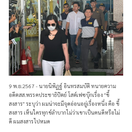
9 พ.ย.2567 - นายนิพิฏฐ์ อินทรสมบัติ ทนายความ
อดีตสส.พรรคประชาธิปัตย์ โสต์เฟซบุ๊กเรื่อง "ขี้
สงสาร" ระบุว่า ผมน่าจะมีจุดอ่อนอยู่เรื่องหนึ่ง คือ ขี้
สงสาร เห็นใครทุกข์ลำบากไม่ว่าเขาเป็นคนดีหรือไม่
ดี ผมสงสารไปหมด