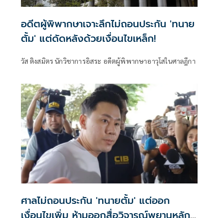
อดีตผู้พิพากษาเจาะลึกไม่ถอนประกัน 'ทนาย
ตั้ม' แต่ดัดหลังด้วยเงื่อนไขเหล็ก!
วัส ติงสมิตร นักวิชาการอิสระ อดีตผู้พิพากษาอาวุโสในศาลฎีกา
ศาลไม่ถอนประกัน 'ทนายตั้ม' แต่ออก
เงื่อนไขเพิ่ม ห้ามออกสื่อวิจารณ์พยานหลัก