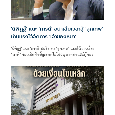
'นิพิฏฐ์' แนะ 'การดี' อย่าเสียเวลาสู้ 'ลูกเทพ'
เก็บแรงไว้จัดการ 'เจ้าของหมา'
'นิพิฏฐ์' แนะ 'การดี' ปมวิวาทะ "ลูกเทพ" แนะให้อ่านเรื่อง
"ทรพี" ก่อนเปิดศึก ชี้ลูกเทพไม่ใช่ปัญหาหลัก แต่มีผู้คอย
ปกป้องอยู่เบื้องหลัง พร้อ