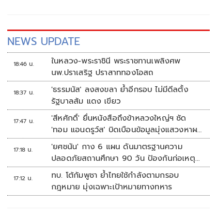
NEWS UPDATE
ในหลวง-พระราชินี พระราชทานเพลิงศพ
18:46 น.
นพ.ปราเสริฐ ปราสาททองโอสถ
'ธรรมนัส' ลงสงขลา ย้ำอีกรอบ ไม่มีดีลตั้ง
18:37 น.
รัฐบาลส้ม แดง เขียว
'สีหศักดิ์' ยื่นหนังสือถึงข้าหลวงใหญ่ฯ ซัด
17:47 น.
'ทอม แอนดรูว์ส' บิดเบือนข้อมูลมุ่งแสวงหาผล
ประโยชน์ทางการเมือง
'ยศชนัน' กาง 6 แผน ดันมาตรฐานความ
17:18 น.
ปลอดภัยสถานศึกษา 90 วัน ป้องกันก่อเหตุ
รุนแรง
ทบ. โต้กัมพูชา ย้ำไทยใช้กำลังตามกรอบ
17:12 น.
กฎหมาย มุ่งเฉพาะเป้าหมายทางทหาร