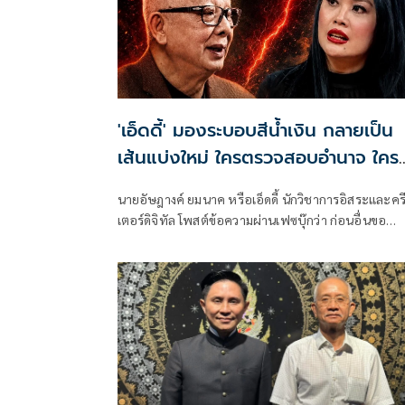
'เอ็ดดี้' มองระบอบสีน้ำเงิน กลายเป็น
เส้นแบ่งใหม่ ใครตรวจสอบอำนาจ ใคร
กำลังแบกอำนาจ
นายอัษฎางค์ ยมนาค หรือเอ็ดดี้ นักวิชาการอิสระและคร
เตอร์ดิจิทัล โพสต์ข้อความผ่านเฟซบุ๊กว่า ก่อนอื่นขอ
ออกตัวก่อนจะถูกดึงไปร่วมดราม่าว่า ผมขออนุญาตเป็น
เพียงผู้สังเกตการณ์คนหนึ่งเท่านั้น