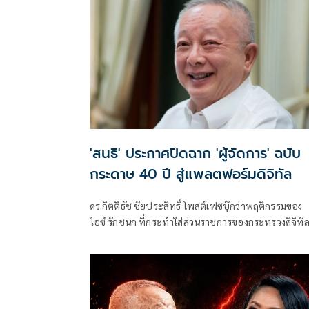
'สนธิ' ประกาศปิดฉาก 'ผู้จัดการ' ฉบับ
กระดาษ 40 ปี สู่แพลตฟอร์มดิจิทัล
ดร.กิตติธัช ชัยประสิทธิ์ โพสต์เฟซบุ๊กว่าพฤติกรรมของ
ไอซ์ รักชนก ที่กระทำใส่ส่วนราชการของกระทรวงดิจิทั
ในเวทีกรรมาธิการติดตามงบฯ ที่ไปแซะส่วนราชการที่
ไม่โดนใจตัวเองว่า "ดิฉันเข้าใจแล้วว่าทำไมท่านถึงได้เลื่อ
ตำแหน่ง"