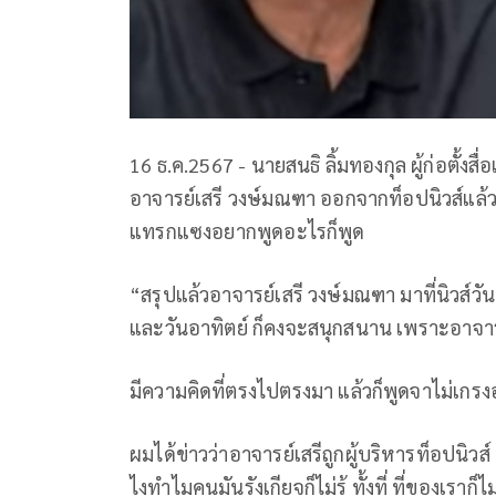
16 ธ.ค.2567 - นายสนธิ ลิ้มทองกุล ผู้ก่อตั้งสื่อ
อาจารย์เสรี วงษ์มณฑา ออกจากท็อปนิวส์แล้
แทรกแซงอยากพูดอะไรก็พูด
“สรุปแล้วอาจารย์เสรี วงษ์มณฑา มาที่นิวส์ว
และวันอาทิตย์ ก็คงจะสนุกสนาน เพราะอาจาร
มีความคิดที่ตรงไปตรงมา แล้วก็พูดจาไม่เกร
ผมได้ข่าวว่าอาจารย์เสรีถูกผู้บริหารท็อปนิวส์ เ
ไงทำไมคนมันรังเกียจก็ไม่รู้ ทั้งที่ ที่ของเราก็ไม