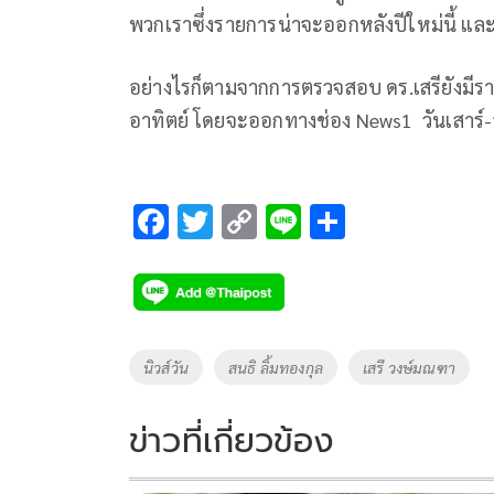
พวกเราซึ่งรายการน่าจะออกหลังปีใหม่นี้ และ
อย่างไรก็ตามจากการตรวจสอบ ดร.เสรียังมีรายก
อาทิตย์ โดยจะออกทางช่อง News1
วันเสาร์
F
T
C
Li
S
ac
wi
o
n
h
e
tt
p
e
ar
b
er
y
e
o
Li
Tags
นิวส์วัน
สนธิ ลิ้มทองกุล
เสรี วงษ์มณฑา
o
n
k
k
ข่าวที่เกี่ยวข้อง