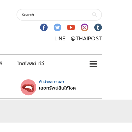
LINE : @THAIPOST
พ์
ไทยโพสต์ ทีวี
คันปากอยากเล่า
เลขทรัพย์สินให้โชค