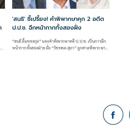
'สนธิ' ชี้เปรี้ยง! คำพิพากษาคุก 2 อดีต
ก
ป.ป.ช. ฉีกหน้ากากทั้งสองฝั่ง
“สนธิ ลิ้มทองกุล” มองคำพิพากษาคดี ป.ป.ช. เป็นการฉีก
ริง
หน้ากากทั้งสองฝ่าย ฝั่ง “วัชรพล-สุภา” ถูกศาลพิพากษา
ิกา
จำคุก 3 ปี ขณะที่ “วีระ สมความคิด” กลับถูกสังคมจับตา
หนัก หลังปรากฏข้อเท็จจริงยื่นขอถอนฟ้องจำเลยบางส่วน
ในช่วงท้ายคดี