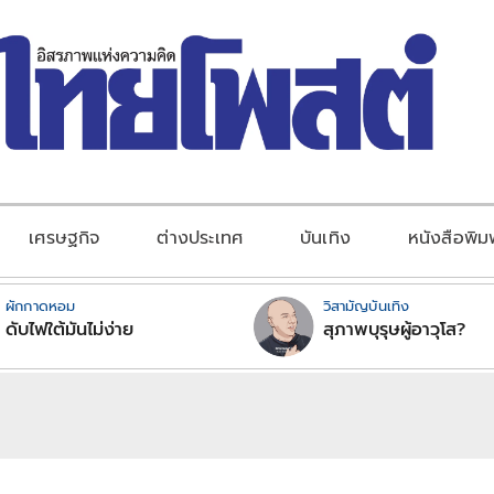
เศรษฐกิจ
ต่างประเทศ
บันเทิง
หนังสือพิม
ผักกาดหอม
วิสามัญบันเทิง
ดับไฟใต้มันไม่ง่าย
สุภาพบุรุษผู้อาวุโส?