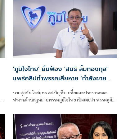
'ภูมิใจไทย' ยื่นฟ้อง 'สนธิ ลิ้มทองกุล'
แพร่คลิปทำพรรคเสียหาย 'กำลังขาย
ชาติ' ผลักดันแลนด์บริดจ์
นายศุภชัย ใจสมุทร สส.บัญชีรายชื่อและประธานคณะ
ล
ทำงานด้านกฎหมายพรรคภูมิใจไทย เปิดเผยว่า พรรคภูมิใจ
ตอบ
ไทยเป็นโจทก์ มอบหมาย นางสาวไตรศุรี ไตรสรณกุล เป็น
น
ผู้รับมอบอำนาจ ยื่นฟ้อง นายสนธิ ลิ้มทองกุล ต่อศาล
อาญา คำฟ้องคดีอาญา หมายเลขดำที่ อ.1639/2569 เนื่อง
ด้วย เมื่อวันที่ 6 พฤษภาคม 2569 เวลากลางคืนหลังเที่ยง
ต่อเนื่องกัน วันเวลาใดไม่ปรากฏชัด ได้เผยแพร่คลิปบนเฟ