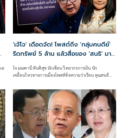
ซบุ๊ก
'เจ้โจ' เดือดจัด! โพสต์ถึง 'กลุ่มคนดีย์'
รีดทรัพย์ 5 ล้าน แล้วสื่อของ 'สนธิ' มา
เกี่ยวอะไรด้วย
ีเอ
โจ มณฑานี ตันติสุข นักเขียน วิทยากรการเงิน นัก
เคลื่อนไหวทางการเมืองโพสต์ข้อความว่าเรียน คุณสนธิ
ดิฉันเอ่ยถึงคุณสนธิห