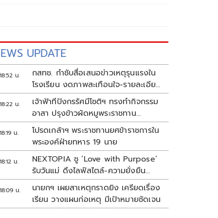
EWS UPDATE
กสทช. กำชับสื่อเสนอข่าวเหตุรุนแรงใน
18:52 น.
โรงเรียน งดภาพสะเทือนใจ-รายละเอียด
เสี่ยงเลียนแบบ
เจ้าฟ้าทีปังกรรัศมีโชติฯ ทรงทำกิจกรรม
18:22 น.
อาสา ปรุงข้าวผัดหมูพระราชทาน
ประชาชน
โปรดเกล้าฯ พระราชทานยศข้าราชการใน
18:19 น.
พระองค์ฝ่ายทหาร 19 นาย
NEXTOPIA ชู ‘Love with Purpose’
18:12 น.
รับวันแม่ ดึงไลฟ์สไตล์-ความยั่งยืน
สร้างประสบการณ์ช้อปปิงมีความหมาย
นายกฯ เผยสาเหตุกราดยิง เครียดเรื่อง
18:09 น.
เรียน วางแผนก่อเหตุ มีเป้าหมายชัดเจน