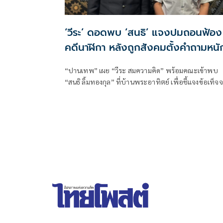
‘วีระ’ ดอดพบ ‘สนธิ’ แจงปมถอนฟ้อง
คดีนาฬิกา หลังถูกสังคมตั้งคำถามหนั
“ปานเทพ” เผย “วีระ สมความคิด” พร้อมคณะเข้าพบ
“สนธิ ลิ้มทองกุล” ที่บ้านพระอาทิตย์ เพื่อชี้แจงข้อเท็จจ
กรณีถอนฟ้องคดี ป.ป.ช. ปกปิดคำวินิจฉัยทรัพย์สินนาฬ
หรูบิ๊กป้อม