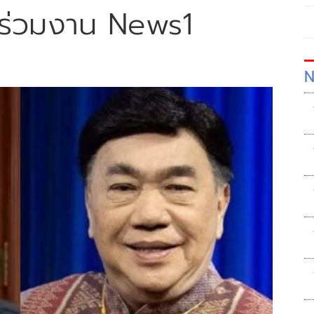
ี ร่วมงาน News1
N