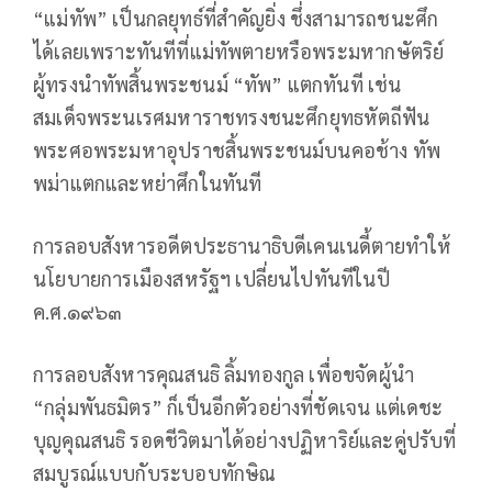
“แม่ทัพ” เป็นกลยุทธ์ที่สำคัญยิ่ง ชึ่งสามารถชนะศึก
ได้เลยเพราะทันทีที่แม่ทัพตายหรือพระมหากษัตริย์
ผู้ทรงนำทัพสิ้นพระชนม์ “ทัพ” แตกทันที เช่น
สมเด็จพระนเรศมหาราชทรงชนะศึกยุทธหัตถีฟัน
พระศอพระมหาอุปราชสิ้นพระชนม์บนคอช้าง ทัพ
พม่าแตกและหย่าศึกในทันที
การลอบสังหารอดีตประธานาธิบดีเคนเนดี้ตายทำให้
นโยบายการเมืองสหรัฐฯ เปลี่ยนไปทันทีในปี
ค.ศ.๑๙๖๓
การลอบสังหารคุณสนธิ ลิ้มทองกูล เพื่อขจัดผู้นำ
“กลุ่มพันธมิตร” ก็เป็นอีกตัวอย่างที่ชัดเจน แต่เดชะ
บุญคุณสนธิ รอดชีวิตมาได้อย่างปฏิหาริย์และคู่ปรับที่
สมบูรณ์แบบกับระบอบทักษิณ