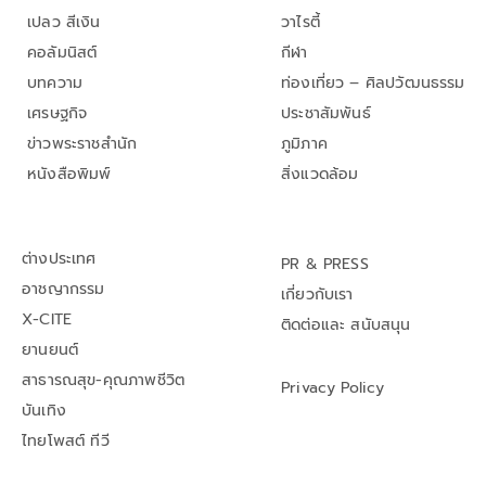
เปลว สีเงิน
วาไรตี้
คอลัมนิสต์
กีฬา
บทความ
ท่องเที่ยว – ศิลปวัฒนธรรม
เศรษฐกิจ
ประชาสัมพันธ์
ข่าวพระราชสำนัก
ภูมิภาค
หนังสือพิมพ์
สิ่งแวดล้อม
ต่างประเทศ
PR & PRESS
อาชญากรรม
เกี่ยวกับเรา
X-CITE
ติดต่อและ สนับสนุน
ยานยนต์
สาธารณสุข-คุณภาพชีวิต
Privacy Policy
บันเทิง
ไทยโพสต์ ทีวี