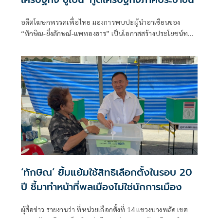
อดีตโฆษกพรรคเพื่อไทย มองการพบปะผู้นำอาเซียนของ
“ทักษิณ-ยิ่งลักษณ์-แพทองธาร” เป็นโอกาสสร้างประโยชน์ทาง
เศรษฐกิจ ย้ำไม่ใช่การวัดพลังการเมือง แต่เป็นการใช้คอนเน
กชันส่วนตัวช่วยเปิดตลาดใหม่ ดึงการลงทุน พร้อมวอนกลุ่มที่
จับตาเลิกมองด้วยอคติ หันมามองผลลัพธ์ต่อประชาชน
‘ทักษิณ’ ยิ้มแย้มใช้สิทธิเลือกตั้งในรอบ 20
ปี ชี้มาทำหน้าที่พลเมืองไม่ใช่นักการเมือง
ผุ้สื่อข่าว รายงานว่า ที่หน่วยเลือกตั้งที่ 14 แขวงบางพลัด เขต