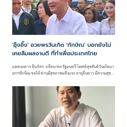
'อุ๊งอิ๊ง' อวยพรวันเกิด 'ทักษิณ' บอกยังไม่
เคยลืมผลงานดี ที่ทำเพื่อประเทศไทย
แพทองธาร ชินวัตร อดีตนายกรัฐมนตรี โพสต์สุขสันต์วันเกิดนา
ยกฯทักษิณ ขอให้ท่านมีสุขภาพแข็งแรง อายุยืนยาว มีความสุข
ในทุกๆวัน