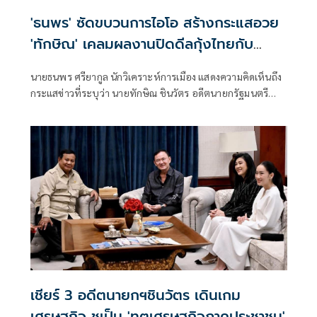
'ธนพร' ซัดขบวนการไอโอ สร้างกระแสอวย
'ทักษิณ' เคลมผลงานปิดดีลกุ้งไทยกับ
มาเลเซีย
นายธนพร ศรียากูล นักวิเคราะห์การเมือง แสดงความคิดเห็นถึง
กระแสข่าวที่ระบุว่า นายทักษิณ ชินวัตร อดีตนายกรัฐมนตรี
เป็นผู้มีบทบาทสำคัญในการแก้ไขปัญหาการส่งออกกุ้งไทยไป
ยังประเทศมาเลเซีย โดยระบุว่า ข่าวดังกล่าวเป็นเพียงการสร้าง
กระแสจากผู้สนับสนุนทางการเมืองเท่านั้น
เชียร์ 3 อดีตนายกฯชินวัตร เดินเกม
เศรษฐกิจ ชูเป็น 'ทูตเศรษฐกิจภาคประชาชน'