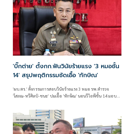
'บิ๊กต่าย' ตั้งกก.ฟันวินัยร้ายแรง '3 หมอชั้น
14' สรุปพฤติกรรมชัดเอื้อ 'ทักษิณ'
'ผบ.ตร.' ตั้งกรรมการสอบวินัยร้ายแรง 3 หมอ รพ.ตำรวจ
'โสภณ-ทวีศิลป์-ชนะ' ปมเอื้อ 'ทักษิณ' นอนวีไอพีชั้น 14 มอบ
หมาย 'พล.ต.อ.อิทธิพล' นั่งประธาน เร่งสรุปโดยเร็ว