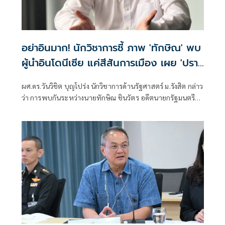
อย่าอินมาก! นักวิชาการชี้ ภาพ 'ทักษิณ' พบ
ผู้นำอินโดนีเซีย แค่สีสันการเมือง เผย 'ปรา
โบโว' เพื่อนเก่าทักษิณ พบกันไม่ใช่แปลก ย้ำ
ผศ.ดร.วันวิชิต บุญโปร่ง นักวิชาการด้านรัฐศาสตร์ ม.รังสิต กล่าว
นานาชาติเข้าใจ นายกฯ-รัฐบาล ผู้มีอำนาจตัว
ว่า การพบกันระหว่างนายทักษิณ ชินวัตร อดีตนายกรัฐมนตรี
จริง
กับนายปราโบโว ซูเบียนโต ประธานาธิบดีอินโดนีเซีย ไม่ใช่เรื่อง
ผิดปกติ เพราะทั้งสองมีความสัมพันธ์ส่วนตัวที่สั่งสมมาเป็นเวลา
นาน ภาพที่ออกมา เป็นสีสันการเมืองเท่านั้น