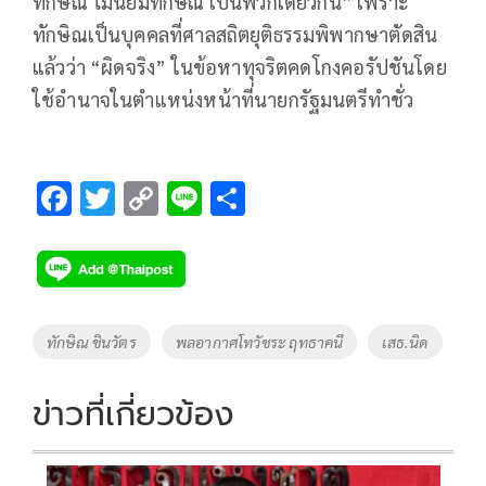
ทักษิณ ไม่นิยมทักษิณ เป็นพวกเดียวกัน” เพราะ
ทักษิณเป็นบุคคลที่ศาลสถิตยุติธรรมพิพากษาตัดสิน
แล้วว่า “ผิดจริง” ในข้อหาทุจริตคดโกงคอรัปชันโดย
ใช้อำนาจในตำแหน่งหน้าที่นายกรัฐมนตรีทำชั่ว
F
T
C
Li
S
ac
wi
o
n
h
e
tt
p
e
ar
b
er
y
e
o
Li
Tags
ทักษิณ ชินวัตร
พลอากาศโทวัชระ ฤทธาคนี
เสธ.นิด
o
n
k
k
ข่าวที่เกี่ยวข้อง