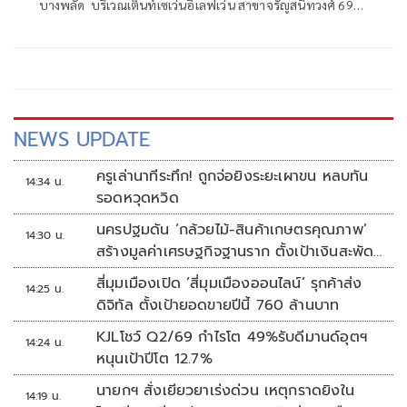
บางพลัด บริเวณเต็นท์เซเว่นอีเลฟเว่น สาขาจรัญสนิทวงศ์ 69
เป็นไปอย่างคึกคักและได้รับความสนใจจากกองทัพสื่อมวลชน
เป็นพิเศษ
NEWS UPDATE
ครูเล่านาทีระทึก! ถูกจ่อยิงระยะเผาขน หลบทัน
14:34 น.
รอดหวุดหวิด
นครปฐมดัน ‘กล้วยไม้-สินค้าเกษตรคุณภาพ’
14:30 น.
สร้างมูลค่าเศรษฐกิจฐานราก ตั้งเป้าเงินสะพัด
10 ล้านบาท
สี่มุมเมืองเปิด ‘สี่มุมเมืองออนไลน์’ รุกค้าส่ง
14:25 น.
ดิจิทัล ตั้งเป้ายอดขายปีนี้ 760 ล้านบาท
KJLโชว์ Q2/69 กำไรโต 49%รับดีมานด์อุตฯ
14:24 น.
หนุนเป้าปีโต 12.7%
นายกฯ สั่งเยียวยาเร่งด่วน เหตุกราดยิงใน
14:19 น.