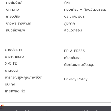
คอลัมนิสต์
กีฬา
บทความ
ท่องเที่ยว – ศิลปวัฒนธรรม
เศรษฐกิจ
ประชาสัมพันธ์
ข่าวพระราชสำนัก
ภูมิภาค
หนังสือพิมพ์
สิ่งแวดล้อม
ต่างประเทศ
PR & PRESS
อาชญากรรม
เกี่ยวกับเรา
X-CITE
ติดต่อและ สนับสนุน
ยานยนต์
สาธารณสุข-คุณภาพชีวิต
Privacy Policy
บันเทิง
ไทยโพสต์ ทีวี