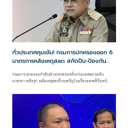
ทั่วประเทศคุมเข้ม! กรมการปกครองออก 6
มาตรการหลังเหตุสลด สกัดปืน-ป้องกัน
เลียนแบบ
กรมการปกครองกำชับฝ่ายปกครองทั่วประเทศยกระดับ
มาตรการเชิงรุก หลังเหตุสะเทือนขวัญโรงเรียนเทพศิรินทร์
นนทบุรี คุมเข้มการครอบครอง-พกพาอาวุธปืน เพิ่มจุดตรวจ
จุดสกัด ลาดตระเวนพื้นที่เสี่ยง ยกระดับความปลอดภัยโรงเรียน-
ห้าง พร้อมเฝ้าระวังพฤติกรรมเสี่ยง ป้องกันเหตุซ้ำและการเลียน
แบบ