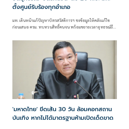
ตั้งศูนย์รับร้องทุกอำเภอ
มท. เดินหน้าแก้ปัญหาบัตรสวัสดิการฯ ชงข้อมูลให้คลังแก้ไข
ก่อนเสนอ ครม. ทบทวนสิทธิ์คนจน พร้อมขยายเวลาอุทธรณ์ถึง
20 ก.ย. ตั้ง One Stop Service ทุกอำเภอ ตรวจเข้มสวมชื่อเปิด
บริษัท- รับจ้าง-บัญชีม้า
'มหาดไทย' ขีดเส้น 30 วัน ล้อมคอกสถาน
บันเทิง หากไม่ได้มาตรฐานห้ามเปิดเด็ดขาด