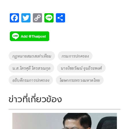
F
T
C
Li
S
ac
wi
o
n
h
e
tt
p
e
ar
b
er
y
e
o
Li
Tags
กฎหมายสมรสเท่าเทียม
กรมการปกครอง
o
n
น.ส.ไตรศุลี ไตรสรณกุล
นายไชยวัฒน์ จุนถิระพงศ์
k
k
อธิบดีกรมการปกครอง
โฆษกกระทรวงมหาดไทย
ข่าวที่เกี่ยวข้อง