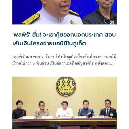
'พลพีร์' ฮึ่ม! จะเอากุ๊ยออกนอกประเทศ สอบ
เส้นเงินโครงข่ายนอมินีในภูเก็ต
กว่า100บริษัท
'พลพีร์' เผย พบกว่าร้อยบริษัทในภูเก็ตเกี่ยวข้องโครงข่ายนอมินี
มีรายได้กว่า 5 พันล้าน เป็นอิสราเอลถือสัญชาติไทย สั่งสอบเส้น
เงิน ลั่น ดำเนินคดีเต็มที่ ฮึ่ม จะเอากุ๊ยออกนอกประเทศ