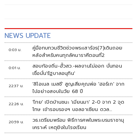
NEWS UPDATE
คู่มือทบทวนชีวิตช่วงพระเสาร์จร(7)เดินถอย
0:03 น.
หลังสำหรับคนทุกลัคนาราศีตอนที่2
สอบท้องถิ่น-ฮั้วสว.-ผลงานไม่ออก บั่นทอน
0:01 น.
เชื่อมั่น'รัฐบาลอนุทิน'
'ลิโอเนล เมสซี' สูญเสียคุณพ่อ 'ฮอร์เก' จาก
22:37 น.
ไปอย่างสงบในวัย 68 ปี
'ไทย' เปิดบ้านชนะ 'เมียนมา' 2-0 จาก 2 จุด
22:26 น.
โทษ เข้ารอบรองฯ บอลอาเซียน ดวล
'สิงคโปร์'
วธ.เตรียมพร้อม พิธีการศพในพระบรมราชานุ
20:59 น.
เคราะห์ เหตุยิงในโรงเรียน