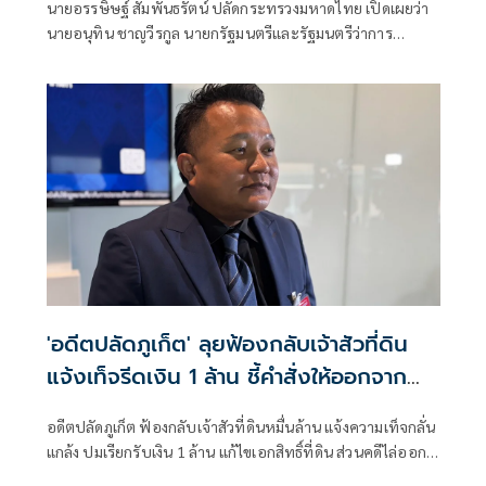
นายอรรษิษฐ์ สัมพันธรัตน์ ปลัดกระทรวงมหาดไทย เปิดเผยว่า
นายอนุทิน ชาญวีรกูล นายกรัฐมนตรีและรัฐมนตรีว่าการ
กระทรวงมหาดไทย ได้เสนอในที่ประชุมคณะรัฐมนตรี เมื่อวันที่
14 ก.ค. 69 มอบหมายให้กระทรวงมหาดไทยเป็นหน่วยงานหลัก
ร่วมกับกรุงเทพมหานคร
'อดีตปลัดภูเก็ต' ลุยฟ้องกลับเจ้าสัวที่ดิน
แจ้งเท็จรีดเงิน 1 ล้าน ชี้คำสั่งให้ออกจาก
ราชการ เร่งรัดผิดสังเกต
อดีตปลัดภูเก็ต ฟ้องกลับเจ้าสัวที่ดินหมื่นล้าน แจ้งความเท็จกลั่น
แกล้ง ปมเรียกรับเงิน 1 ล้าน แก้ไขเอกสิทธิ์ที่ดิน ส่วนคดีไล่ออก
ปมทุจริตสอบท้องถิ่น ฟ้องกลับศาลคดีทุจริตฯ เเล้ว