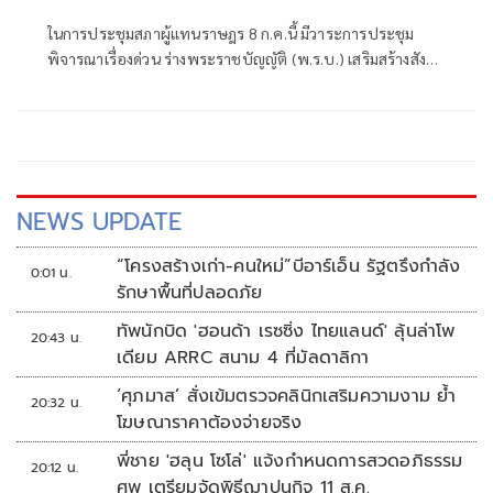
112 เยาวชน
ในการประชุมสภาผู้แทนราษฎร 8 ก.ค.นี้ มีวาระการประชุม
พิจารณาเรื่องด่วน ร่างพระราชบัญญัติ (พ.ร.บ.) เสริมสร้างสังคม
สันติสุข ที่นายโสภณ ซารัมย์ ประธานสภาผู้แทนราษฎร สั่งบรรจุ
เข้าสู่วาระการประชุมแล้ว
NEWS UPDATE
“โครงสร้างเก่า-คนใหม่”บีอาร์เอ็น รัฐตรึงกำลัง
0:01 น.
รักษาพื้นที่ปลอดภัย
ทัพนักบิด 'ฮอนด้า เรซซิ่ง ไทยแลนด์' ลุ้นล่าโพ
20:43 น.
เดียม ARRC สนาม 4 ที่มัลดาลิกา
‘ศุภมาส’ สั่งเข้มตรวจคลินิกเสริมความงาม ย้ำ
20:32 น.
โฆษณาราคาต้องจ่ายจริง
พี่ชาย 'ฮลุน โซโล่' แจ้งกำหนดการสวดอภิธรรม
20:12 น.
ศพ เตรียมจัดพิธีฌาปนกิจ 11 ส.ค.