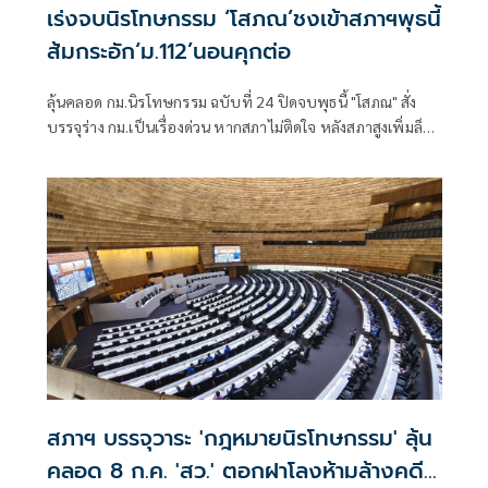
เร่งจบนิรโทษกรรม ‘โสภณ’ชงเข้าสภาฯพุธนี้
ส้มกระอัก‘ม.112’นอนคุกต่อ
ลุ้นคลอด กม.นิรโทษกรรม ฉบับที่ 24 ปิดจบพุธนี้ "โสภณ" สั่ง
บรรจุร่าง กม.เป็นเรื่องด่วน หากสภาไม่ติดใจ หลังสภาสูงเพิ่มล็อก
สองชั้นไม่ให้นิรโทษฯ อายุต่ำกว่า 18 ปี ทำผิด 112 ก็ไม่ล้างผิด
รอนำขึ้นทูลเกล้าฯ ถวายทันที สว.แจงกฎหมายประกาศใช้ ยัง
ไม่มีผลทันที ต้องให้กรรมการสันติสุขไฟเขียวรายบุคคล
สภาฯ บรรจุวาระ 'กฎหมายนิรโทษกรรม' ลุ้น
คลอด 8 ก.ค. 'สว.' ตอกฝาโลงห้ามล้างคดี