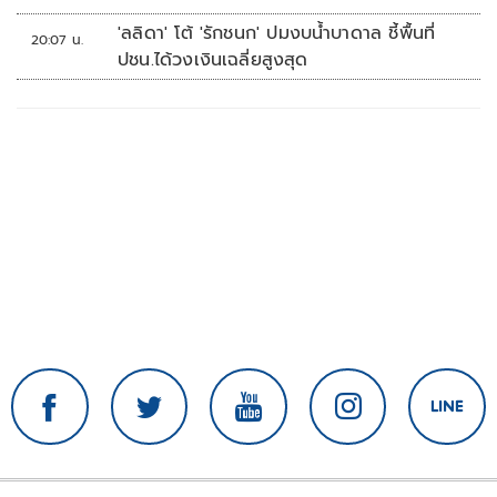
'ลลิดา' โต้ 'รักชนก' ปมงบน้ำบาดาล ชี้พื้นที่
20:07 น.
ปชน.ได้วงเงินเฉลี่ยสูงสุด