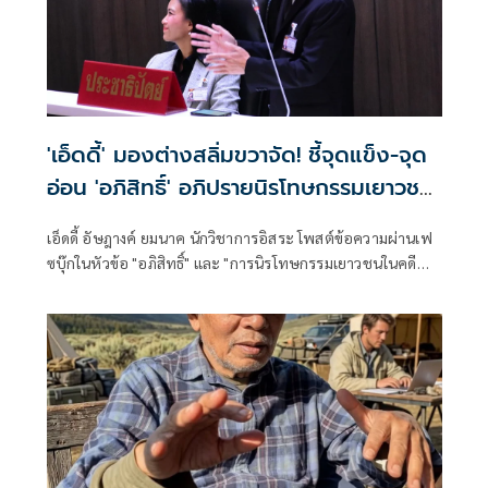
'เอ็ดดี้' มองต่างสลิ่มขวาจัด! ชี้จุดแข็ง-จุด
อ่อน 'อภิสิทธิ์' อภิปรายนิรโทษกรรมเยาวชน
ในคดี 112
เอ็ดดี้ อัษฎางค์ ยมนาค นักวิชาการอิสระ โพสต์ข้อความผ่านเฟ
ซบุ๊กในหัวข้อ "อภิสิทธิ์" และ "การนิรโทษกรรมเยาวชนในคดี
ม.112" มีเนื้อหาดังนี้ จริงๆ ผมไม่คิดจะวิพากษ์วิจารณ์เรื่องนี้
อ่านแล้วก็ปล่อยผ่านไป เพราะมีเพื่อนๆ พี่ๆ น้องๆ แสดงความ
เห็นกันหลายคนแล้ว กลัวว่าแสดงความเห็นอะไรออกไปเดี๋ยว
พี่ๆ