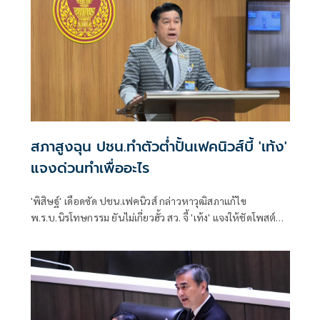
สงสัย ตนเองก็อยากให้ไปฟังคำอภิปราย เพราะมีปัญหา 2 ส่วน
สภาสูงฉุน ปชน.ทำตัวต่ำปั้นเฟคนิวส์บี้ 'เท้ง'
แจงด่วนทำเพื่ออะไร
'พิสิษฐ์' เดือดซัด ปชน.เฟคนิวส์ กล่าวหาวุฒิสภาแก้ไข
พ.ร.บ.นิรโทษกรรม ยันไม่เกี่ยวฮั้ว สว. จี้ 'เท้ง' แจงให้ชัดโพสต์
เพื่ออะไร หรือแค่เรียกยอดไลก์ยอดแชร์ มองทำให้พรรคดูต่ำ