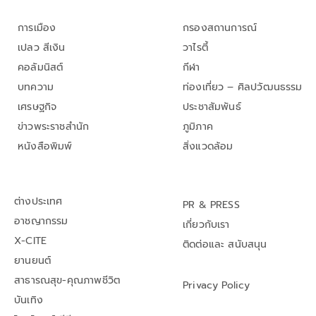
การเมือง
กรองสถานการณ์
เปลว สีเงิน
วาไรตี้
คอลัมนิสต์
กีฬา
บทความ
ท่องเที่ยว – ศิลปวัฒนธรรม
เศรษฐกิจ
ประชาสัมพันธ์
ข่าวพระราชสำนัก
ภูมิภาค
หนังสือพิมพ์
สิ่งแวดล้อม
ต่างประเทศ
PR & PRESS
อาชญากรรม
เกี่ยวกับเรา
X-CITE
ติดต่อและ สนับสนุน
ยานยนต์
สาธารณสุข-คุณภาพชีวิต
Privacy Policy
บันเทิง