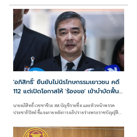
'อภิสิทธิ์' ยืนยันไม่นิรโทษกรรมเยาวชน คดี
112 แต่เปิดโอกาสให้ 'ร้องขอ' เข้าบำบัดฟื้นฟู
สร้างสัมพันธ์อันดีกับสถาบัน
นายอภิสิทธิ์ เวชชาชีวะ สส.บัญชีรายชื่อ และหัวหน้าพรรค
ประชาธิปัตย์ ชี้แจงภายหลังการอภิปรายร่างพระราชบัญญัติ
เสริมสร้างสังคมสันติสุข หรือ ร่างกฎหมายนิรโทษกรรม จนโซเชีย
ลแห่ทัวร์ลงบนโลกออนไลน์ ว่า ตนเองสนับสนุนการนิรโทษ
กรรมเยาวชน ในคดีอาญามาตรา 112 ว่า จริงๆ หากใครยังมีข้อ