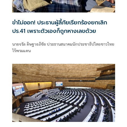
ขำไม่ออก! ประธานผู้ลี้ภัยเรียกร้องยกเลิก
ปร.41 เพราะตัวเองก็ถูกหางเลขด้วย
นายจรัล ดิษฐาอภิชัย ประธานสมาคมนักประชาธิปไตยชาวไทย
ไร้พรมแดน