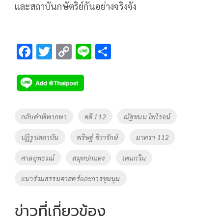
และสถาบันกษัตริย์กันอย่างจริงจัง
F
T
C
Li
S
ac
wi
o
n
h
e
tt
p
e
ar
b
er
y
e
o
Li
Tags
กลับคำพิพากษา
คดี 112
ณัฐชนน ไพโรจน์
o
n
ปฏิรูปสถาบัน
พริษฐ์ ชิวารักษ์
มาตรา 112
k
k
ศาลอุทธรณ์
สมุดปกแดง
เพนกวิน
แนวร่วมธรรมศาสตร์และการชุมนุม
ข่าวที่เกี่ยวข้อง