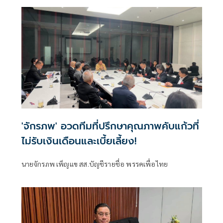
จันทบุรี เดินหน้าขับเคลื่อนนโยบายรัฐบาลด้านการบริหาร
จัดการน้ำเชิงรุก เร่งเพิ่มน้ำต้นทุนให้ภาคการเกษตร รองรับทั้ง
ฤดูแล้งและฤดูน้ำหลาก
'จักรภพ' อวดทีมที่ปรึกษาคุณภาพคับแก้วที่
ไม่รับเงินเดือนและเบี้ยเลี้ยง!
นายจักรภพ เพ็ญแข สส.บัญชีรายชื่อ พรรคเพื่อไทย