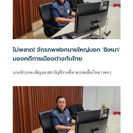
ไม่พลาด! จักรภพฟอกนายใหญ่บอก 'อิเหนา'
มองคดีการเมืองต่างกับไทย
นายจักรภพ เพ็ญแข สส.บัญชีรายชื่อ พรรคเพื่อไทย (พท.)