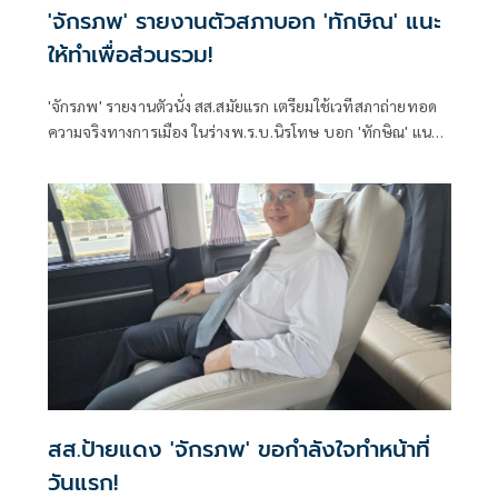
'จักรภพ' รายงานตัวสภาบอก 'ทักษิณ' แนะ
ให้ทำเพื่อส่วนรวม!
'จักรภพ' รายงานตัวนั่ง สส.สมัยแรก เตรียมใช้เวทีสภาถ่ายทอด
ความจริงทางการเมือง ในร่างพ.ร.บ.นิรโทษ บอก 'ทักษิณ' แนะ
ให้ทำเพื่อส่วนรวม เป็นสส.ต้องคิดถึงประวัติศาสตร์ อย่าคิดแต่
ความนิยมวันนี้พรุ่งนี้
สส.ป้ายแดง 'จักรภพ' ขอกำลังใจทำหน้าที่
วันแรก!