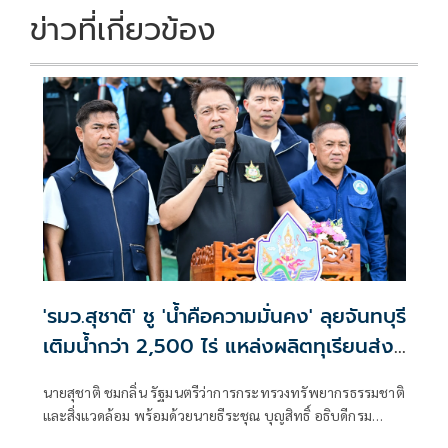
ข่าวที่เกี่ยวข้อง
'รมว.สุชาติ' ชู 'น้ำคือความมั่นคง' ลุยจันทบุรี
เติมน้ำกว่า 2,500 ไร่ แหล่งผลิตทุเรียนส่ง
ออกของไทย พร้อมเติมน้ำให้ช้างป่า
นายสุชาติ ชมกลิ่น รัฐมนตรีว่าการกระทรวงทรัพยากรธรรมชาติ
และสิ่งแวดล้อม พร้อมด้วยนายธีระชุณ บุญสิทธิ์ อธิบดีกรม
ทรัพยากรน้ำ และคณะผู้บริหารกระทรวงฯ ลงพื้นที่จังหวัด