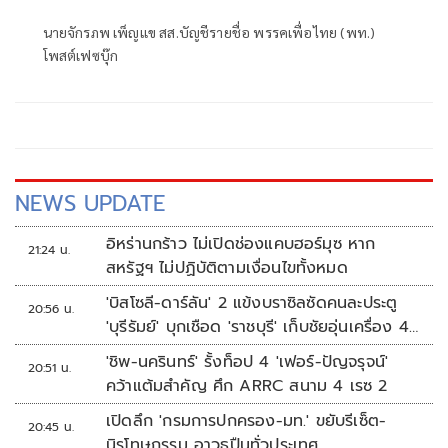
นายจักรภพ เพ็ญแข สส.บัญชีรายชื่อ พรรคเพื่อไทย (พท.)
โพสต์เฟซบุ๊ก
NEWS UPDATE
อิหร่านกร้าว ไม่เปิดช่องแคบฮอร์มุซ หาก
21:24 น.
สหรัฐฯ ไม่ปฏิบัติตามเงื่อนไขทั้งหมด
'บิสโซลี-ดาร์ลัน' 2 แข้งบราซิลซัดคนละประตู
20:56 น.
'บุรีรัมย์' บุกเชือด 'ราชบุรี' เก็บชัยอุ่นเครื่อง 4
นัดรวด
'ชิพ-นครินทร์' รั้งท็อป 4 'เฟอร์-ปัญจรุจน์'
20:51 น.
คว้าแต้มสำคัญ ศึก ARRC สนาม 4 เรซ 2
เปิดลึก 'กรมการปกครอง-มท.' ขยับรีเซ็ต-
20:45 น.
นิรโทษกรรม อาวุธปืนทั่วประเทศ