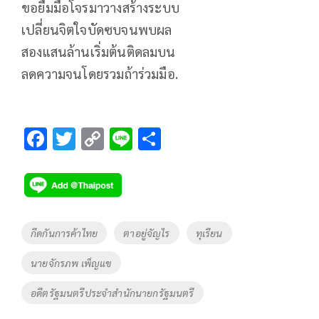
ขอยืมมือโจรมาวางสร้างระบบ
เปลี่ยนจิตใจบัดซบจนพบผล
สองแสนล้านเริ่มต้นติดลมบน
ลดความจนโดยรวมถ้าร่วมมือ.
F
T
C
Li
S
ac
wi
o
n
h
e
tt
p
e
ar
b
er
y
e
o
Li
Tags
กีดกันการค้าไทย
ตาอยู่จัญไร
ทุเรียน
o
n
นายจักรภพ เพ็ญแข
k
k
อดีตรัฐมนตรีประจำสำนักนายกรัฐมนตรี