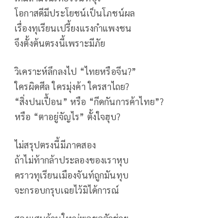
โอกาสดีมีประโยชน์เป็นโภชน์ผล
เรื่องทุเรียนเปรี้ยงแรงกำแพงชน
จึงตั้งต้นตรงนี้เพราะมีภัย
วิเคราะห์ลึกลงไป “ไทยหรือจีน?”
ใครผิดศีล ใครมุ่งค้า ใครสาไถย?
“สิ่งปนเปื้อน” หรือ “กีดกันการค้าไทย”?
หรือ “ตาอยู่จัญไร” ตั้งใจฮุบ?
ไม่สรุปตรงนี้มีภาคสอง
ถ้าไม่ท้ากล้าประลองของเราหุบ
คราวทุเรียนเมืองจันท์ถูกมันทุบ
จะกรอบกรุบเฉยไว้มิได้การณ์
สองแสนล้านใหญ่พอขอตัวช่วย