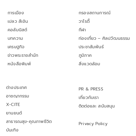
การเมือง
กรองสถานการณ์
เปลว สีเงิน
วาไรตี้
คอลัมนิสต์
กีฬา
บทความ
ท่องเที่ยว – ศิลปวัฒนธรรม
เศรษฐกิจ
ประชาสัมพันธ์
ข่าวพระราชสำนัก
ภูมิภาค
หนังสือพิมพ์
สิ่งแวดล้อม
ต่างประเทศ
PR & PRESS
อาชญากรรม
เกี่ยวกับเรา
X-CITE
ติดต่อและ สนับสนุน
ยานยนต์
สาธารณสุข-คุณภาพชีวิต
Privacy Policy
บันเทิง