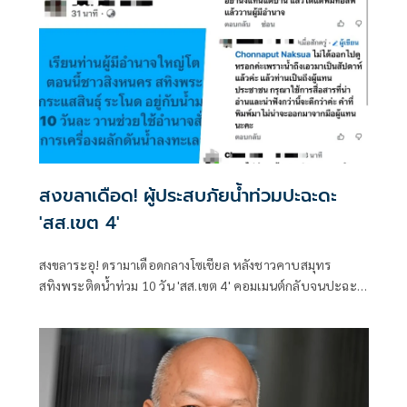
สงขลาเดือด! ผู้ประสบภัยน้ำท่วมปะฉะดะ
'สส.เขต 4'
สงขลาระอุ! ดรามาเดือดกลางโซเชียล หลังชาวคาบสมุทร
สทิงพระติดน้ำท่วม 10 วัน 'สส.เขต 4' คอมเมนต์กลับจนปะฉะ
ดะบนเฟซบุ๊ก