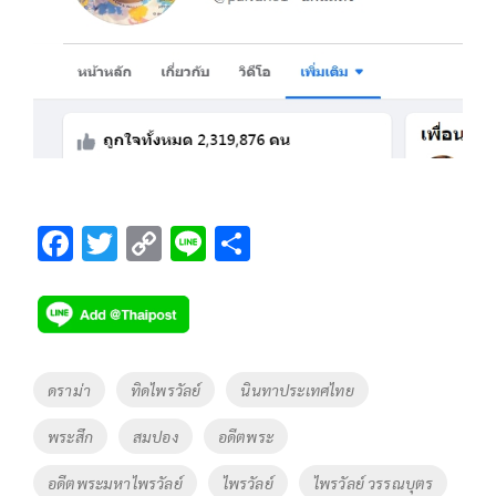
F
T
C
Li
S
ac
wi
o
n
h
e
tt
p
e
ar
b
er
y
e
o
Li
Tags
ดราม่า
ทิดไพรวัลย์
นินทาประเทศไทย
o
n
พระสึก
สมปอง
อดีตพระ
k
k
อดีตพระมหาไพรวัลย์
ไพรวัลย์
ไพรวัลย์ วรรณบุตร