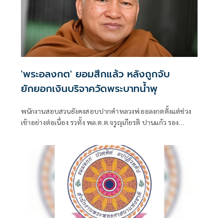
'พระอลงกต' ยอมสึกแล้ว หลังถูกจับ
ยักยอกเงินบริจาควัดพระบาทน้ำพุ
พนักงานสอบสวนยังคงสอบปากคำหลวงพ่ออลงกตตั้งแต่ช่วง
เช้าอย่างต่อเนื่อง รวทั้ง พล.ต.ต.จรูญเกียรติ ปานแก้ว รอง
ผบช.ก. พร้อมด้วยเจ้าหน้าที่สำนักงานคณะกรรมการป้องกัน
และปราบปรามการทุจริตในภาครัฐ (ป.ป.ท.)