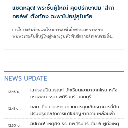
แชตหลุด! พระชั้นผู้ใหญ่ คุยปรึกษาปม 'สีกา
กอล์ฟ' ตั้งท้อง จะพาไปอยู่สุโขทัย
กรณีประเด็นร้อนแรงในวงการสงฆ์ เมื่อตำรวจตรวจสอบ
พบพระระดับชั้นผู้ใหญ่หลายรูปพัวพันสีกากอล์ฟ จนกระทั่ง
ทยอยสึกจากการเป็นพระ ล่าสุดในโลกโซเชียลได้ปรากฏข้อ
ความแชตปริศนา คาดว่าเป็นพระชั้นผู้ใหญ่ในจังหวัดพิษณุโลก
ระบุดังนี้
NEWS UPDATE
แกะรอยปืนมรณะ! นักเรียนเอามาจากไหน หลัง
12:43 น.
เหตุสลด รร.เทพศิรินทร์ นนทบุรี
กสม. ยื่นนายกฯทบทวนการยุบเลิกธนาคารที่ดิน
12:41 น.
ปรับปรุงกลไกการแก้ไขปัญหาความเหลื่อมล้ำ
อัปเดต! เหตุยิง รร.เทพศิรินทร์ ดับ 6 ผู้ก่อเหตุ
12:30 น.