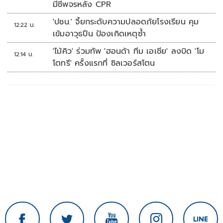
มีชีพจรหลัง CPR
'ปชน.' จี้ยกระดับความปลอดภัยโรงเรียน คุม
12:22 น.
เข้มอาวุธปืน ป้องเกิดเหตุซ้ำ
'ไม้คิว' ร่วมทัพ 'ฮอนด้า ทีม เอเชีย' ลงบิด 'โม
12:14 น.
โตทรี' ครั้งแรกที่ ซิลเวอร์สโตน