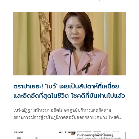
หวาดผวา
ดราม่าเยอะ! 'โบว์' เผยเป็นสัปดาห์ที่เหนื่อย
และอึดอัดที่สุดในชีวิต โชคดีที่มันผ่านไปแล้ว
โบว์-ณัฏฐา มหัทธนา อดีตโฆษกศูนย์บริหารและติดตาม
สถานการณ์การสู้รบในภูมิภาคตะวันออกกลาง (ศบก.) โพสต์
ข้อความว่าพูดตรงๆ ปัญหาของบ้า