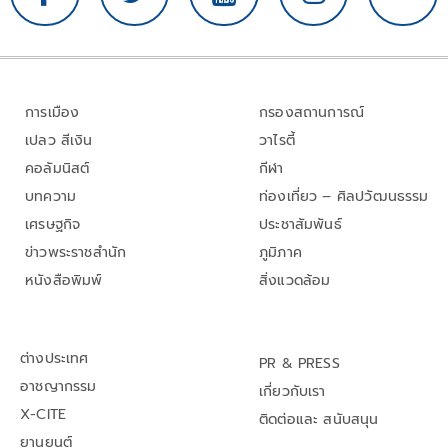
การเมือง
กรองสถานการณ์
เปลว สีเงิน
วาไรตี้
คอลัมนิสต์
กีฬา
บทความ
ท่องเที่ยว – ศิลปวัฒนธรรม
เศรษฐกิจ
ประชาสัมพันธ์
ข่าวพระราชสำนัก
ภูมิภาค
หนังสือพิมพ์
สิ่งแวดล้อม
ต่างประเทศ
PR & PRESS
อาชญากรรม
เกี่ยวกับเรา
X-CITE
ติดต่อและ สนับสนุน
ยานยนต์