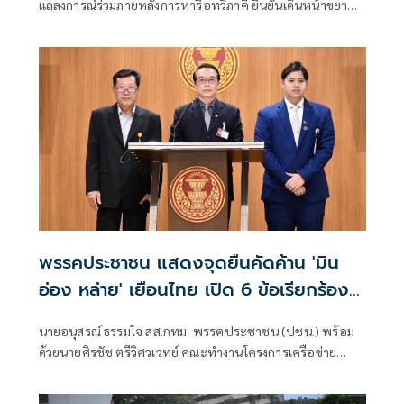
แถลงการณ์ร่วมภายหลังการหารือทวิภาคี ยืนยันเดินหน้าขยาย
ความร่วมมือด้านความมั่นคง เศรษฐกิจ การค้าชายแดน การ
ปราบปรามอาชญากรรมข้ามชา
พรรคประชาชน แสดงจุดยืนคัดค้าน 'มิน
อ่อง หล่าย' เยือนไทย เปิด 6 ข้อเรียกร้อง
รัฐสภา-รัฐบาล
นายอนุสรณ์ ธรรมใจ สส.กทม. พรรคประชาชน (ปชน.) พร้อม
ด้วยนายศิรชัช ตรีวิศวเวทย์ คณะทำงานโครงการเครือข่าย
ประชาธิปไตยอาเซียนเพื่อสันติภาพ สิทธิมนุษยชน และการ
พัฒนาอย่างยั่งยืน แถลงคัดค้านการเยือนไทยอย่างเป็นทางการ