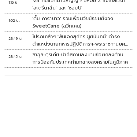
M4 คัมแบคตามสัญญา! ปล่อย 2 ซิงเกิลแรก
1:16 น.
'อะดรีนาลีน' และ 'ชอบU'
'ดั๊ม คาราบาว' รวมเพื่อนวัยมัธยมตั้งวง
1:02 น.
SweetCane (สวีทเคน)
โปรดเกล้าฯ 'พันเอกสุภัทร ชูตินันทน์' ดำรง
23:49 น.
ตำแหน่งนายทหารปฏิบัติการฯ-พระราชทานยศ
'พลตรี'
ซาอุฯ-ตุรเคีย-ปากีสถานลงนามข้อตกลงด้าน
23:45 น.
การป้องกันประเทศท่ามกลางสงครามในภูมิภาค