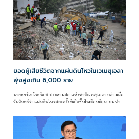
ของพลเอกอาวุโส มิน ออง ไลง์
ยอดผู้เสียชีวิตจากแผ่นดินไหวในเวเนซุเอลา
พุ่งสูงเกิน 6,000 ราย
นายฮอร์เก โรดริเกซ ประธานสภาแห่งชาติเวเนซุเอลา กล่าวเมื่อ
วันจันทร์ว่า แผ่นดินไหวสองครั้งที่เกิดขึ้นในเดือนมิถุนายน ทำให้
มีผู้เสียชีวิต 6,125 คน