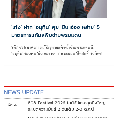
'เท้ง' ฝาก 'อนุทิน' คุย 'มิน อ่อง หล่าย' 5
มาตรการแก้มลพิษข้ามพรมแดน
'เท้ง' ชง 5 มาตรการแก้ปัญหามลพิษน้ำข้ามพรมแดน ถึง
'อนุทิน' ก่อนพบ 'มิน อ่อง หล่าย' แนะมอบ 'สีหศักดิ์' รับผิดชอบ
หลัก ฝ่ายค้านติดตามความคืบหน้าทุกไตรมาส
NEWS UPDATE
808 Festival 2026 ไลน์อัปแรกสุดยิ่งใหญ่
1:24 น.
ระเบิดความมันส์ 2 วันเต็ม 2-3 ต.ค.นี้