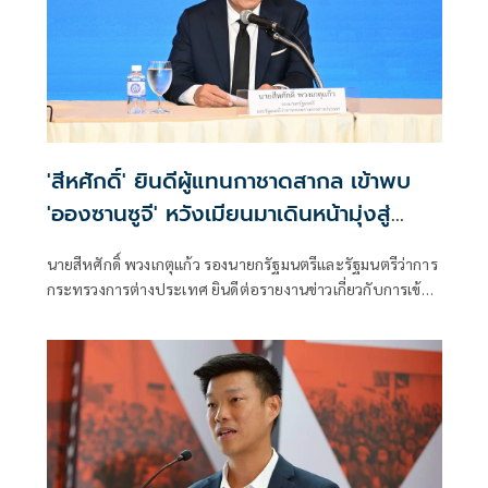
'สีหศักดิ์' ยินดีผู้แทนกาชาดสากล เข้าพบ
'อองซานซูจี' หวังเมียนมาเดินหน้ามุ่งสู่
สันติภาพ
นายสีหศักดิ์ พวงเกตุแก้ว รองนายกรัฐมนตรีและรัฐมนตรีว่าการ
กระทรวงการต่างประเทศ ยินดีต่อรายงานข่าวเกี่ยวกับการเข้า
พบนางออง ซาน ซู จี ของผู้แทนสำนักงานคณะกรรมการกาชาด
ระหว่างประเทศประจำเมียนมา ซึ่งเกิดขึ้นภายหลังการประชุม
อย่างไม่เป็นทางการระหว่างรัฐมนตรีต่างประเทศอ