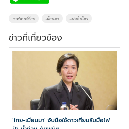
b
er
y
e
o
Li
Tags
อาฟเตอร์ช็อก
เมียนมา
แผ่นดินไหว
o
n
k
k
ข่าวที่เกี่ยวข้อง
'ไทย-เมียนมา' จับมือใช้ดาวเทียมรับมือไฟ
ป่า-น้ำท่วม-ภัยพิบัติ