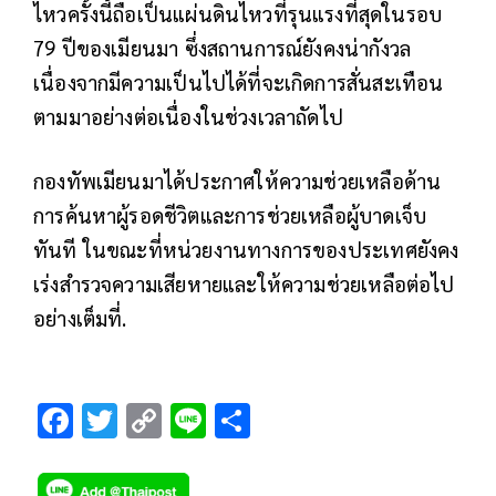
ไหวครั้งนี้ถือเป็นแผ่นดินไหวที่รุนแรงที่สุดในรอบ
79 ปีของเมียนมา ซึ่งสถานการณ์ยังคงน่ากังวล
เนื่องจากมีความเป็นไปได้ที่จะเกิดการสั่นสะเทือน
ตามมาอย่างต่อเนื่องในช่วงเวลาถัดไป
กองทัพเมียนมาได้ประกาศให้ความช่วยเหลือด้าน
การค้นหาผู้รอดชีวิตและการช่วยเหลือผู้บาดเจ็บ
ทันที ในขณะที่หน่วยงานทางการของประเทศยังคง
เร่งสำรวจความเสียหายและให้ความช่วยเหลือต่อไป
อย่างเต็มที่.
F
T
C
Li
S
ac
wi
o
n
h
e
tt
p
e
ar