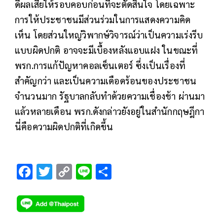
ดีผลเสียให้รอบคอบก่อนที่จะตัดสินใจ โดยเฉพาะ
การให้ประชาชนมีส่วนร่วมในการแสดงความคิด
เห็น โดยส่วนใหญ่วิพากษ์วิจารณ์ว่าเป็นความเร่งรีบ
แบบผิดปกติ อาจจะมีเบื้องหลังแอบแฝง ในขณะที่
พรก.การแก้ปัญหาคอลเซ็นเตอร์ ซึ่งเป็นเรื่องที่
สำคัญกว่า และเป็นความเดือดร้อนของประชาชน
จำนวนมาก รัฐบาลกลับทำด้วยความเชื่องช้า ผ่านมา
แล้วหลายเดือน พรก.ดังกล่าวยังอยู่ในสำนักกฤษฎีกา
นี่คือความผิดปกติที่เกิดขึ้น
F
T
C
Li
S
ac
wi
o
n
h
e
tt
p
e
ar
b
er
y
e