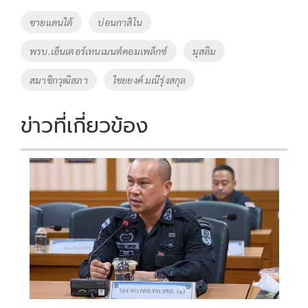
o
Li
Tags
ชายแดนใต้
บ่อนกาสิโน
o
n
พรบ.เอ็นเตอร์เทนเมนต์คอมเพล็กซ์
มุสลิม
k
k
สมาชิกวุฒิสภา
ไชยยงค์ มณีรุ่งสกุล
ข่าวที่เกี่ยวข้อง