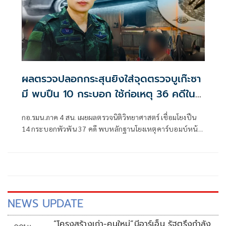
ผลตรวจปลอกกระสุนยิงใส่จุดตรวจบูเก๊ะซา
มี พบปืน 10 กระบอก ใช้ก่อเหตุ 36 คดีใน
พื้นที่นราธิวาส
กอ.รมน.ภาค 4 สน. เผยผลตรวจนิติวิทยาศาสตร์ เชื่อมโยงปืน
14 กระบอกพัวพัน 37 คดี พบหลักฐานโยงเหตุคาร์บอมบ์หน้า
สภ.ตันหยง กับบึ้มรถชาวมาเลย์
NEWS UPDATE
“โครงสร้างเก่า-คนใหม่”บีอาร์เอ็น รัฐตรึงกำลัง