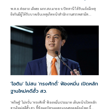
พ.ต.อ.ต่อลาภ เล็งฮะ ผกก.สภ.มายอ จ.ปัตตานี ได้รับแจ้งมีเหตุ
ยิงกันมีผู้ได้รับบาดเจ็บเหตุเกิดหน้าสำนักงานสรรพสามิต
ปัตตานี สาขามายอ ม.5 ต.ลางา อ.มายอ ตั้งอยู่ริมถนนสาย
นราธิวาส - ปัตตานี หลังได้รับแจ้งจึงรายงานให้ผู้บังคับบัญชา
ทราบพร้อมนำกำลังไปที่เกิดเหตุ
'ไอติม' ไม่สน 'ทรงศักดิ์' ฟ้องหมิ่น เปิดหลัก
ฐานใหม่คดีฮั้ว สว.
'พริษฐ์' ไม่หวั่น 'ทรงศักดิ์' ฟ้องหมิ่นประมาท เดินหน้าเปิดหลัก
ฐานใหม่คดีฮั้ว สว. ชี้ข้อมูลบัตรเลงคะแนนสอดคล้องโพย จี้