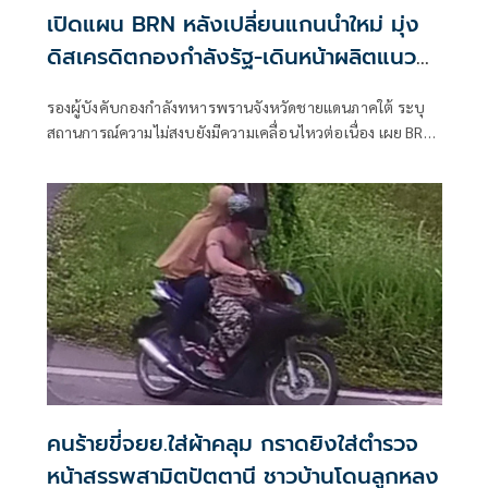
เปิดแผน BRN หลังเปลี่ยนแกนนำใหม่ มุ่ง
ดิสเครดิตกองกำลังรัฐ-เดินหน้าผลิตแนว
ร่วม
รองผู้บังคับกองกำลังทหารพรานจังหวัดชายแดนภาคใต้ ระบุ
สถานการณ์ความไม่สงบยังมีความเคลื่อนไหวต่อเนื่อง เผย BRN
ปรับยุทธวิธีรายปีหลังเปลี่ยนแกนนำ มุ่งโจ
คนร้ายขี่จยย.ใส่ผ้าคลุม กราดยิงใส่ตำรวจ
หน้าสรรพสามิตปัตตานี ชาวบ้านโดนลูกหลง