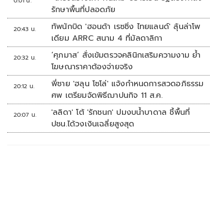
0:01 น.
รักษาพื้นที่ปลอดภัย
ทัพนักบิด 'ฮอนด้า เรซซิ่ง ไทยแลนด์' ลุ้นล่าโพ
20:43 น.
เดียม ARRC สนาม 4 ที่มัลดาลิกา
‘ศุภมาส’ สั่งเข้มตรวจคลินิกเสริมความงาม ย้ำ
20:32 น.
โฆษณาราคาต้องจ่ายจริง
พี่ชาย 'ฮลุน โซโล่' แจ้งกำหนดการสวดอภิธรรม
20:12 น.
ศพ เตรียมจัดพิธีฌาปนกิจ 11 ส.ค.
'ลลิดา' โต้ 'รักชนก' ปมงบน้ำบาดาล ชี้พื้นที่
20:07 น.
ปชน.ได้วงเงินเฉลี่ยสูงสุด