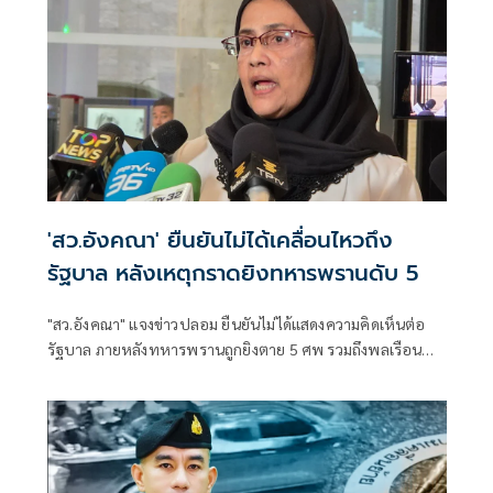
'สว.อังคณา' ยืนยันไม่ได้เคลื่อนไหวถึง
รัฐบาล หลังเหตุกราดยิงทหารพรานดับ 5
"สว.อังคณา" แจงข่าวปลอม ยืนยันไม่ได้แสดงความคิดเห็นต่อ
รัฐบาล ภายหลังทหารพรานถูกยิงตาย 5 ศพ รวมถึงพลเรือน
และเด็กได้รับบาดเจ็บ มีการประกาศขยายอำนาจการใช้กฎ
อัยการศึกในการตรวจค้น