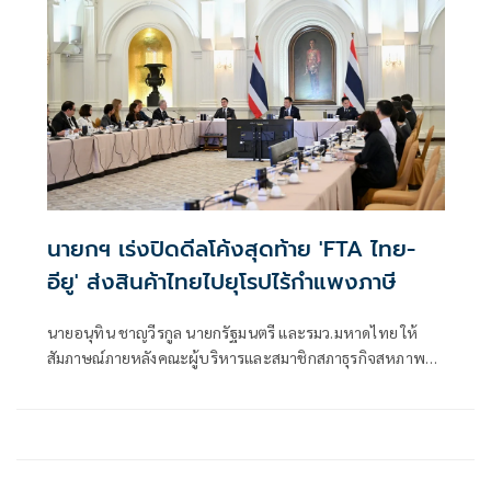
นายกฯ เร่งปิดดีลโค้งสุดท้าย 'FTA ไทย-
อียู' ส่งสินค้าไทยไปยุโรปไร้กำแพงภาษี
นายอนุทิน ชาญวีรกูล นายกรัฐมนตรี และรมว.มหาดไทย ให้
สัมภาษณ์ภายหลังคณะผู้บริหารและสมาชิกสภาธุรกิจสหภาพ
ยุโรป - อาเซียน (EU-ASEAN Business Council: EU-ABC) และ
สมาคมการค้ายูโรเปียนเพื่อธุรกิจและการพาณิชย์ (European
Association for Business and Commerce: EABC) นำคณะผู้
แทนกลุ่มธุรกิจจากสหภาพยุโรป