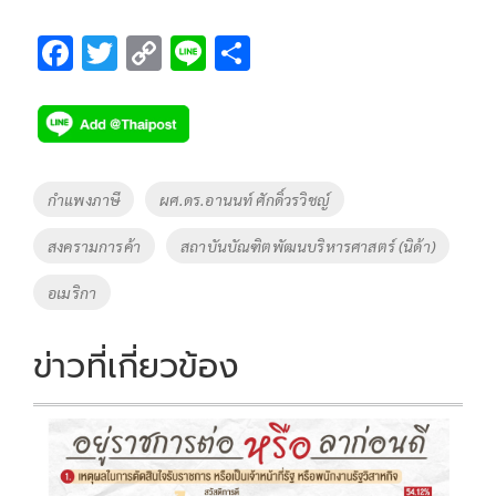
F
T
C
Li
S
ac
wi
o
n
h
e
tt
p
e
ar
b
er
y
e
o
Li
Tags
กำแพงภาษี
ผศ.ดร.อานนท์ ศักดิ์วรวิชญ์
o
n
สงครามการค้า
สถาบันบัณฑิตพัฒนบริหารศาสตร์ (นิด้า)
k
k
อเมริกา
ข่าวที่เกี่ยวข้อง