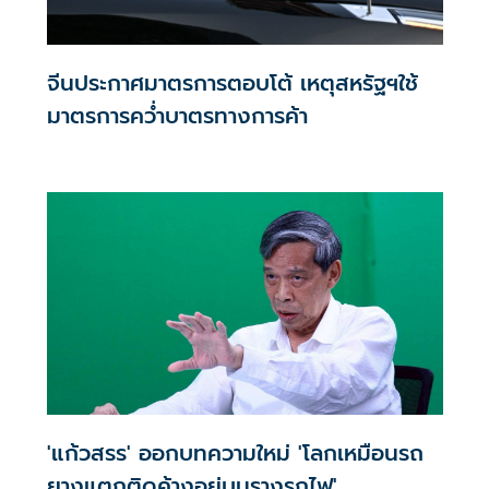
จีนประกาศมาตรการตอบโต้ เหตุสหรัฐฯใช้
มาตรการคว่ำบาตรทางการค้า
'แก้วสรร' ออกบทความใหม่ 'โลกเหมือนรถ
ยางแตกติดค้างอยู่บนรางรถไฟ'