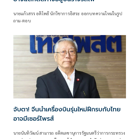
นายแก้วสรร อติโพธิ นักวิชาการอิสระ ออกบทความใหม่ในรูป
ถาม-ตอบ
จับตา! จีนนำเครื่องบินรุ่นใหม่ฝึกรบกับไทย
อาจมีเซอร์ไพรส์
นายนันทิวัฒน์ สามารถ อดีตเลขานุการรัฐมนตรีว่าการกระทรวง