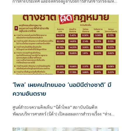
การต่างประเทศ และอดีตรองผู้อำนวยการสำนักข่าวกรองแห่ง
ชาติ โพสต์ข้อความผ่านเฟซบุ๊กในหัวข้อ "สัมพันธ์แนบแน่น"
‘โพล’ เผยคนไทยมอง ‘นอมินีต่างชาติ’ มี
ความอันตราย
ศูนย์สำรวจความคิดเห็น “นิด้าโพล” สถาบันบัณฑิต
พัฒนบริหารศาสตร์ (นิด้า) เปิดเผยผลการสำรวจเรื่อง “ต่าง
ชาติ ผิดกฎหมาย” ทำการสำรวจระหว่างวันที่ 13-15 กรกฎาคม
2569 จากประชาชนที่มีอายุ 18 ปีขึ้นไป