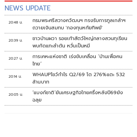
NEWS UPDATE
กรมพระศรีสวางควัฒนฯ ทรงรับการทูลเกล้าฯ
20:48 น.
ถวายเงินสมทบ 'กองทุนหทัยทิพย์'
ชาวบ้านผวา รอยเท้าสัตว์ใหญ่กลางสวนทุเรียน
20:39 น.
พบกัดแทะลำต้น หวั่นเป็นหมี
การเคหะแห่งชาติ เร่งขับเคลื่อน ‘บ้านเพื่อคน
20:27 น.
ไทย’
WHAUPโชว์กำไร Q2/69 โต 276%แตะ 532
20:14 น.
ล้านบาท
‘แบงก์ชาติ’ยันเศรษฐกิจไทยครึ่งหลังปี69ยัง
20:05 น.
ฉลุย