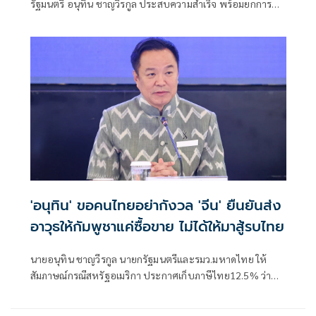
รัฐมนตรี อนุทิน ชาญวีรกูล ประสบความสำเร็จ พร้อมยกการขับ
ร้องเพลง "เถียนมี่
'อนุทิน' ขอคนไทยอย่ากังวล 'จีน' ยืนยันส่ง
อาวุธให้กัมพูชาแค่ซื้อขาย ไม่ได้ให้มาสู้รบไทย
นายอนุทิน ชาญวีรกูล นายกรัฐมนตรีและรมว.มหาดไทย ให้
สัมภาษณ์กรณีสหรัฐอเมริกา ประกาศเก็บภาษีไทย12.5% ว่า
เป็นการปรับให้เข้าเกณฑ์ ได้รับรายงานเบื้องต้นว่าไทยได้
12.5% ตนเร่งให้หน่วยงานที่เกี่ยวของไปดำเนินการแก้ไข ซึ่งมี