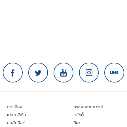
การเมือง
กรองสถานการณ์
เปลว สีเงิน
วาไรตี้
คอลัมนิสต์
กีฬา