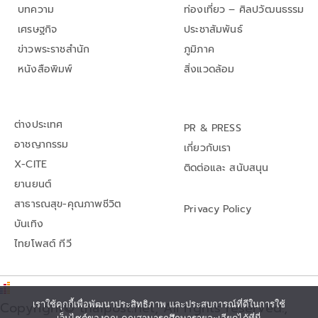
บทความ
ท่องเที่ยว – ศิลปวัฒนธรรม
เศรษฐกิจ
ประชาสัมพันธ์
ข่าวพระราชสำนัก
ภูมิภาค
หนังสือพิมพ์
สิ่งแวดล้อม
ต่างประเทศ
PR & PRESS
อาชญากรรม
เกี่ยวกับเรา
X-CITE
ติดต่อและ สนับสนุน
ยานยนต์
สาธารณสุข-คุณภาพชีวิต
Privacy Policy
บันเทิง
ไทยโพสต์ ทีวี
เราใช้คุกกี้เพื่อพัฒนาประสิทธิภาพ และประสบการณ์ที่ดีในการใช้
Copyright© thaipost.net, All rights reserved.,