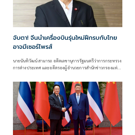
จับตา! จีนนำเครื่องบินรุ่นใหม่ฝึกรบกับไทย
อาจมีเซอร์ไพรส์
นายนันทิวัฒน์ สามารถ อดีตเลขานุการรัฐมนตรีว่าการกระทรวง
การต่างประเทศ และอดีตรองผู้อำนวยการสำนักข่าวกรองแห่ง
ชาติ โพสต์ข้อความผ่านเฟซบุ๊กในหัวข้อ "สัมพันธ์แนบแน่น"