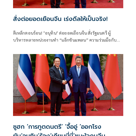
สั่งต่อยอดเยือนจีน เร่งดีลให้เป็นจริง!
ตีเหล็กตอนร้อน! "อนุทิน" ต่อยอดเยือนจีน สั่งรัฐมนตรี ผู้
บริหารหลายหน่วยงานทำ “แอ็กชันแพลน” ความร่วมมือกับ
รัฐบาลจีนให้เป็นรูปธรรม ทั้งด้านการค้าการลงทุน ความมั่นคง
การปราบปรามอาชญากรรมข้ามชาติ การท่องเที่ยว เทคโนโลยี
แห่งอนาคตทั้งเอไอและอีวี ชูวิศวกรการเมืองฝ่าวิกฤตโลกไร้
ระเบียบ ลุยปฏิรูปราชการ-สร้างคน ดันเศรษฐกิจกระจายตัว
ระดมพลังคนไทยยกกำลังประเทศ
ซูฮก ‘การทูตดนตรี’ ‘จื้ออู่ ’ออกโรง
ยัน‘อนุทิน’ร้อง‘เถียนมี่มี่’ชนะใจคนจีน