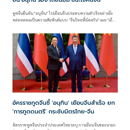
ทูตจีนยืนยัน "อนุทิน" ไปเยือนจีนประสบความสำเร็จอย่างยิ่ง
หล่อหลอมเป็นความสัมพันธ์แบบ "จีนไทยพี่น้องกัน" เผย "เถีย
นมี่มี่" เป็นการทูตดนตรี ผู้นำไทยสามารถชนะใจผู้คนได้ ขณะที่
นายกฯ
อัครราชทูตจีนชี้ 'อนุทิน' เยือนจีนสำเร็จ ยก
'การทูตดนตรี' กระชับมิตรไทย-จีน
อัครราชทูตจีนประจำประเทศไทยระบุ การเยือนจีนของนายก