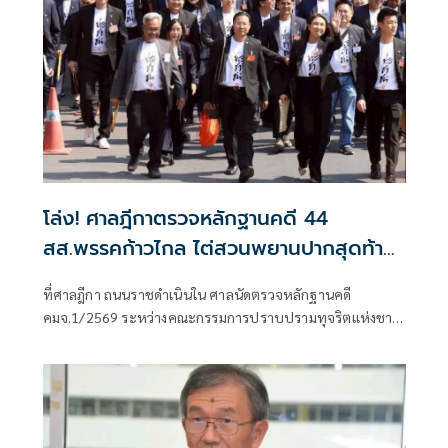
โล่ง! ศาลฎีกาตรวจหลักฐานคดี 44
สส.พรรคก้าวไกล ไต่สวนพยานปากสุดท้าย
18 พ.ค.ปีหน้าก่อนนัดตัดสิน
ที่ศาลฎีกา ถนนราชดำเนินใน ศาลนัดตรวจหลักฐานคดี
คมจ.1/2569 ระหว่างคณะกรรมการปราบปรามทุจริตแห่งชาติ
ผู้ร้อง กับ 44 สส.พร