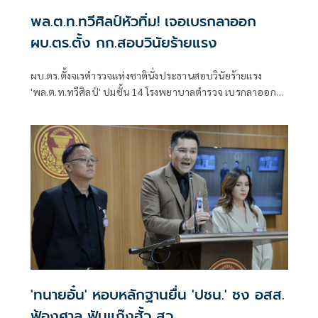
พล.ต.ท.ทวีศิลป์หัวทิ่ม! เจอเบรกลาออก
ผบ.ตร.ตั้ง กก.สอบวินัยร้ายแรง
ผบ.ตร.ตั้งจเรตำรวจแห่งชาตินั่งประธานสอบวินัยร้ายแรง
'พล.ต.ท.ทวีศิลป์' ปมชั้น 14 โรงพยาบาลตำรวจ เบรกลาออก
ก่อนเกษียณ ย้ำต้องรอผลสอบวินัยร้ายแรง
'ทนายอั๋น' หอบหลักฐานยื่น 'ปชน.' ชง อสส.
ฟ้องศาล ฟันแก๊งฮั้ว สว.