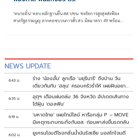
'ทนายอั๋น' หอบหลักฐานยื่น สส.ปชน. ชงอัยการสูงสุดส่งฟ้อง
ศาลรัฐธรรมนูญ ลากคอขบวนการฮั้ว สว. ผิดมาตรา 49 พร้อม
ฟันกกต. ผิด 157 ด้าน 'ภัณฑิล' ย้ำต้องคุ้มครองพยาน ไม่ใช่ข่มขู่
NEWS UPDATE
ร่าง 'น้องอั้ม' ลูกเรือ 'มยุรีนารี' ถึงบ้าน วัน
6:43 น.
เดียวกันกับ 'ฮลุน' ครอบครัวร่ำไห้ เผยฝันอยาก
เป็นทหารเรือ
อุตุฯ เตือนฝนถล่ม 36 จังหวัด อัปเดตเส้นทาง
6:35 น.
ไต้ฝุ่น 'ดอลฟิน'
'มหาดไทย' เผยไทม์ไลน์ หารือกลุ่ม P – MOVE
6:19 น.
มีเหตุกระทบกระทั่งกับอส. ก่อนพาส่งขึ้นรถกลับ
ยูเครนโจมตีโรงกลั่นน้ำมันรัสเซีย มอสโกโจมตี
6:02 น.