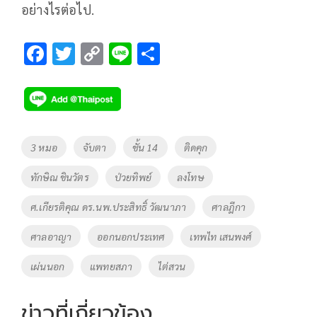
อย่างไรต่อไป.
F
T
C
Li
S
ac
wi
o
n
h
e
tt
p
e
ar
b
er
y
e
o
Li
Tags
3 หมอ
จับตา
ชั้น 14
ติดคุก
o
n
ทักษิณ ชินวัตร
ป่วยทิพย์
ลงโทษ
k
k
ศ.เกียรติคุณ ดร.นพ.ประสิทธิ์ วัฒนาภา
ศาลฎีกา
ศาลอาญา
ออกนอกประเทศ
เทพไท เสนพงศ์
เผ่นนอก
แพทยสภา
ไต่สวน
ข่าวที่เกี่ยวข้อง