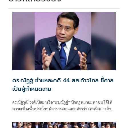
ดร.ณัฏฐ์ ชำแหละคดี 44 สส.ก้าวไกล ชี้ศาล
เป็นผู้กำหนดเกม
ดร.ณัฐวุฒิ วงศ์เนียม หรือ“ดร.ณัฏฐ์” นักกฎหมายมหาชน ได้ให้
ความเห็นเพื่อประโยชน์สาธารณะและกล่าวว่า เทคนิคการอ้าง
พยานจำ