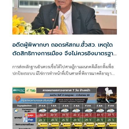
อดีตผู้พิพากษา ถอดรหัสกม.ฮั้วสว. เหตุใด
ตัดสิทธิทางการเมือง จึงไม่ควรอิงมาตรฐาน
เดียวกับคดีอาญา
การส่งหลักฐานอันควรเชื่อได้ไปศาลฎีกาแผนกคดีเลือกตั้งเพื่อ
ปกป้องระบบ มิใช่การทำหน้าที่เป็นศาลที่พิจารณาคดีอาญา
เพื่อลงโทษตัวบุคคล