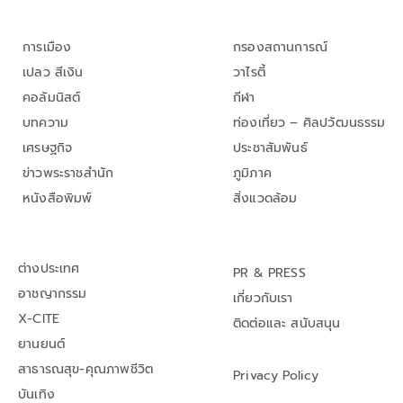
การเมือง
กรองสถานการณ์
เปลว สีเงิน
วาไรตี้
คอลัมนิสต์
กีฬา
บทความ
ท่องเที่ยว – ศิลปวัฒนธรรม
เศรษฐกิจ
ประชาสัมพันธ์
ข่าวพระราชสำนัก
ภูมิภาค
หนังสือพิมพ์
สิ่งแวดล้อม
ต่างประเทศ
PR & PRESS
อาชญากรรม
เกี่ยวกับเรา
X-CITE
ติดต่อและ สนับสนุน
ยานยนต์
สาธารณสุข-คุณภาพชีวิต
Privacy Policy
บันเทิง