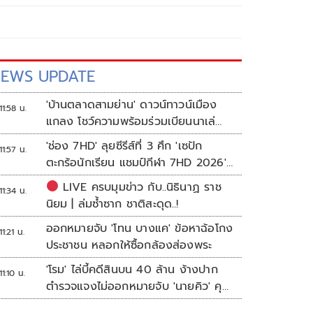
EWS UPDATE
'บ้านตลาดสามย่าน' ดาวน์ทาวน์เมือง
11:58 น.
แกลง โชว์ความพร้อมร่วมเบียนนาเล่
ระยอง
'ช่อง 7HD' ลุยซีรีส์ที่ 3 ศึก 'เซปัก
11:57 น.
ตะกร้อนักเรียน แชมป์กีฬา 7HD 2026'
เปิดรับทีมหญิงครั้งแรก
LIVE ครบมุมข่าว กับ..นิธินาฏ ราช
11:34 น.
นิยม | ล่มซ้ำซาก ชาติสะดุด..!
ออกหมายจับ 'โทน บางแค' ข้อหาฉ้อโกง
11:21 น.
ประชาชน หลอกให้ซื้อกล้องส่องพระ
'โรม' ไล่บี้คดีสินบน 40 ล้าน ง้างปาก
11:10 น.
ตำรวจแจงไม่ออกหมายจับ 'นายคิว' คุม
เว็บพนัน