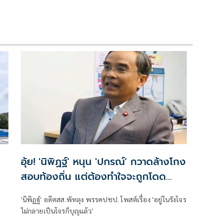
อุ้ย! 'นิพิฏฐ์' หนุน 'ปกรณ์' กวาดล้างโกง
สอบท้องถิ่น แต่ต้องทำใจจะถูกโดด
เดี่ยวจากนักการเมือง
'นิพิฏฐ์' อดีตสส.พัทลุง พรรคปชป. โพสต์เรื่อง 'อยู่ในรังโจร
ไม่กลายเป็นโจรก็บุญแล้ว'