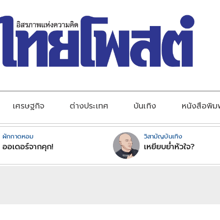
เศรษฐกิจ
ต่างประเทศ
บันเทิง
หนังสือพิม
ผักกาดหอม
วิสามัญบันเทิง
ออเดอร์จากคุก!
เหยียบย่ำหัวใจ?