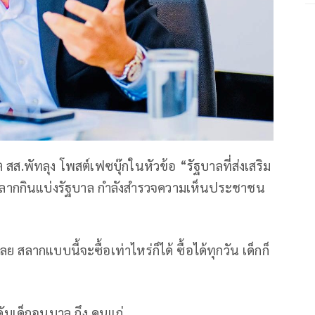
สส.พัทลุง โพสต์เฟซบุ๊กในหัวข้อ “รัฐบาลที่ส่งเสริม
สลากกินแบ่งรัฐบาล กำลังสำรวจความเห็นประชาชน
 สลากแบบนี้จะซื้อเท่าไหร่ก็ได้ ซื้อได้ทุกวัน เด็กก็
ับเด็กอนุบาล ถึง คนแก่