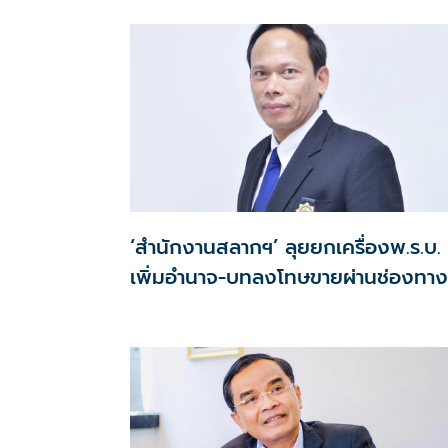
‘สำนักงานสลากฯ’ ลุยยกเครื่องพ.ร.บ.
เพิ่มอำนาจ-บทลงโทษขายผ่านช่องทาง
ผิดกม.