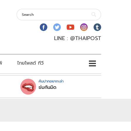
LINE : @THAIPOST
พ์
ไทยโพสต์ ทีวี
คันปากอยากเล่า
ข่มกันมิด