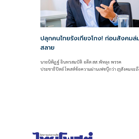
ปลุกคนไทยรังเกียจโกง! ก่อนสังคมล่
สลาย
นายนิพิฏฐ์ อินทรสมบัติ อดีต สส.พัทลุง พรรค
ประชาธิปัตย์ โพสต์ข้อความผ่านเฟซบุ๊กว่า ฤๅสังคมจะถึ
กาลล่มสลาย