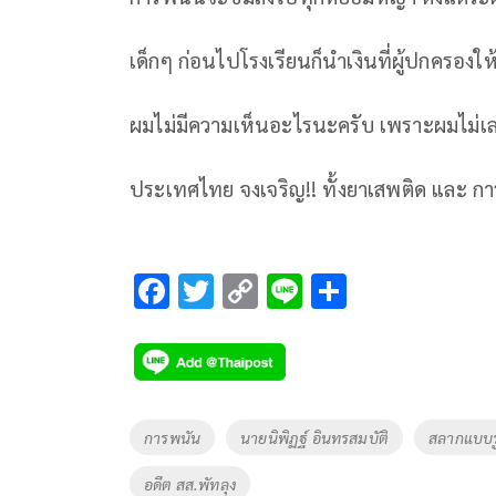
เด็กๆ ก่อนไปโรงเรียนก็นำเงินที่ผู้ปกครองใ
ผมไม่มีความเห็นอะไรนะครับ เพราะผมไม่เ
ประเทศไทย จงเจริญ!! ทั้งยาเสพติด และ การ
F
T
C
Li
S
ac
wi
o
n
h
e
tt
p
e
ar
b
er
y
e
o
Li
Tags
การพนัน
นายนิพิฏฐ์ อินทรสมบัติ
สลากแบบรู
o
n
อดีต สส.พัทลุง