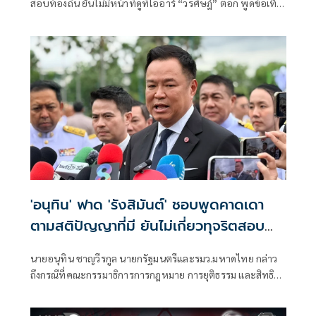
สอบท้องถิ่น ยันไม่มีหน้าที่ดูทีโออาร์ “วรศิษฎ์” ตอก พูดข้อเท็จ
จริงไม่ครบ
'อนุทิน' ฟาด 'รังสิมันต์' ชอบพูดคาดเดา
ตามสติปัญญาที่มี ยันไม่เกี่ยวทุจริตสอบ
ท้องถิ่น
นายอนุทิน ชาญวีรกูล นายกรัฐมนตรีและรมว.มหาดไทย กล่าว
ถึงกรณีที่คณะกรรมาธิการการกฎหมาย การยุติธรรม และสิทธิ
มนุษยชน สภาผู้แทนราษฎร ที่มี นายรังสิมันต์ โรม เป็นประธาน
กรรมาธิการ มีการอ้างชื่อนายกรัฐมนตรี เข้าไปเกี่ยวข้องกับการ