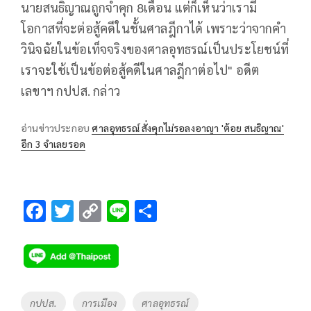
นายสนธิญาณถูกจำคุก 8เดือน แต่ก็เห็นว่าเรามี
โอกาสที่จะต่อสู้คดีในชั้นศาลฎีกาได้ เพราะว่าจากคำ
วินิจฉัยในข้อเท็จจริงของศาลอุทธรณ์เป็นประโยชน์ที่
เราจะใช้เป็นข้อต่อสู้คดีในศาลฎีกาต่อไป" อดีต
เลขาฯ กปปส. กล่าว
อ่านข่าวประกอบ
ศาลอุทธรณ์ สั่งคุกไม่รอลงอาญา 'ต้อย สนธิญาณ'
อีก 3 จำเลยรอด
F
T
C
Li
S
ac
wi
o
n
h
e
tt
p
e
ar
b
er
y
e
o
Li
Tags
กปปส.
การเมือง
ศาลอุทธรณ์