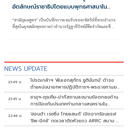
อัตลักษณ์ราชาธิปไตยแบบพุทธศาสนาใน
พระไตรปิฏก : สามัญผลสูตรในฐานะทฤษฎี
“สามัญผลสูตร” เป็นบันทึกการยอมรับของกษัตริย์ที่ทรงอำนาจ
ขีดจำกัดของอำนาจรัฐเหนือแรงงานและ
ที่สุดในยุคสมัยพุทธกาลว่าอำนาจรัฏฐาธิปัตย์มีขีดจำกัดและขีด
ทรัพย์สิน
จำกัดนั้นอยู่ที่พรมแดนระหว่างร่างกายและจิตใจของพลเมือง
NEWS UPDATE
โปรดเกล้าฯ 'พันเอกสุภัทร ชูตินันทน์' ดำรง
23:49 น.
ตำแหน่งนายทหารปฏิบัติการฯ-พระราชทานยศ
'พลตรี'
ซาอุฯ-ตุรเคีย-ปากีสถานลงนามข้อตกลงด้าน
23:45 น.
การป้องกันประเทศท่ามกลางสงครามใน
ภูมิภาค
'ฮอนด้า เรซซิ่ง ไทยแลนด์' เปิดฉากร้อนแรง!
22:46 น.
'ชิพ-มิกซ์' กดเวลาติดหัวแถว ARRC สนาม 4
ที่มัลดาลิกา