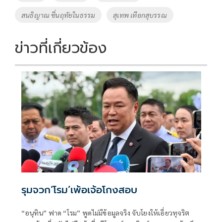
o
n
สนธิญาณ ชื่นฤทัยในธรรม
สุเทพ เทือกสุบรรณ
k
k
ข่าวที่เกี่ยวข้อง
รุมจวก‘โรม’เพ้อเจ้อโกงสอบ
“อนุทิน” ฟาด “โรม” พูดไม่มีข้อมูลจริง จับโยงให้เอี่ยวทุจริต