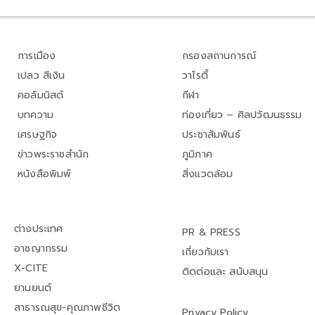
การเมือง
กรองสถานการณ์
เปลว สีเงิน
วาไรตี้
คอลัมนิสต์
กีฬา
บทความ
ท่องเที่ยว – ศิลปวัฒนธรรม
เศรษฐกิจ
ประชาสัมพันธ์
ข่าวพระราชสำนัก
ภูมิภาค
หนังสือพิมพ์
สิ่งแวดล้อม
ต่างประเทศ
PR & PRESS
อาชญากรรม
เกี่ยวกับเรา
X-CITE
ติดต่อและ สนับสนุน
ยานยนต์
สาธารณสุข-คุณภาพชีวิต
Privacy Policy