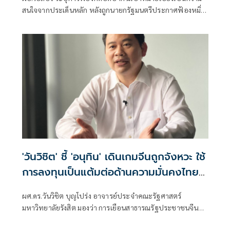
สนใจจากประเด็นหลัก หลังถูกนายกรัฐมนตรีประกาศฟ้องหมิ่น
ประมาท พร้อมขอให้สังคมหันไปติดตามการตรวจสอบคดีโกง
เลือก สว. ปี 2567 การผลักดันแก้รัฐธรรมนูญ และปฏิรูปที่มา
ของ สว. แทนการโฟกัสคดีของตนเอง
'วันวิชิต' ชี้ 'อนุทิน' เดินเกมจีนถูกจังหวะ ใช้
การลงทุนเป็นแต้มต่อด้านความมั่นคงไทย
สร้างมูลค่าเพิ่มในสายตาจีนเหนือกัมพูชา
ผศ.ดร.วันวิชิต บุญโปร่ง อาจารย์ประจำคณะรัฐศาสตร์
มหาวิทยาลัยรังสิต มองว่า การเยือนสาธารณรัฐประชาชนจีน
ของนายกรัฐมนตรี นายอนุ