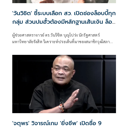
'วันวิชิต' ชี้ระบบเลือก สว. เปิดช่องล็อบบี้ทุก
กลุ่ม ส่วนปมฮั้วต้องมีหลักฐานเส้นเงิน ล็อก
โหวต กำหนดผล ชี้ข้อสันนิษฐาน สร้าง
ผู้ช่วยศาสตราจารย์ ดร.วันวิชิต บุญโปร่ง นักรัฐศาสตร์
กระแส แต่ไร้ Impact ทางกฎหมาย
มหาวิทยาลัยรังสิต วิเคราะห์ประเด็นที่มาของสมาชิกวุฒิสภา
หรือ สว. ว่า กระบวนการเลือก สว. ตามระบบปัจจุบันเปิดให้ผู้
สมัครต้องแนะนำตัว แลกเปลี่ยนข้อมูล และประสานการ
สนับสนุนระหว่างกัน โดยเฉพาะการเลือกในรอบไขว้ ซึ่งหากผู้
สมัครไม่พูดคุยหรือสร้างความรู้จักกับผู้อื่นเลย โอกาสได้รับ
เลือกย่อมน้อยลง
'จตุพร' วิจารณ์เกม 'ยิ่งชีพ' เปิดชื่อ 9