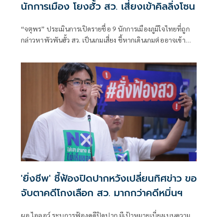
นักการเมือง โยงฮั้ว สว. เสี่ยงเข้าคิลลิ่งโซน
“จตุพร” ประเมินการเปิดรายชื่อ 9 นักการเมืองภูมิใจไทยที่ถูก
กล่าวหาพัวพันฮั้ว สว. เป็นเกมเสี่ยง ชี้หากเดินเกมต่ออาจเข้า
ทางฝ่ายถูกกล่าว
'ยิ่งชีพ' ชี้ฟ้องปิดปากหวังเปลี่ยนทิศข่าว ขอ
จับตาคดีโกงเลือก สว. มากกว่าคดีหมิ่นฯ
ผอ.ไอลอว์ ระบุการฟ้องคดีปิดปาก มีเป้าหมายเบี่ยงเบนความ