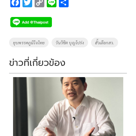
F
T
C
Li
S
ac
wi
o
n
h
e
tt
p
e
ar
b
er
y
e
o
Li
Tags
ยุบพรรคภูมิใจไทย
วันวิชิต บุญโปร่ง
ฮั้วเลือกสว.
o
n
k
k
ข่าวที่เกี่ยวข้อง