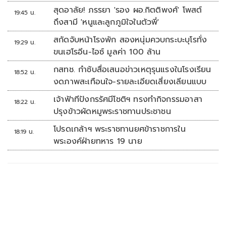
สุดอาลัย! ภรรยา 'รอง ผอ.กิตติพงศ์' โพสต์
19:45 น.
ถึงสามี 'หนูและลูกภูมิใจในตัวพี่'
สกัดจับหน้าโรงพัก สองหนุ่มควบกระบะบุโรทั่ง
19:29 น.
ขนเฮโรอีน-ไอซ์ มูลค่า 100 ล้าน
กสทช. กำชับสื่อเสนอข่าวเหตุรุนแรงในโรงเรียน
18:52 น.
งดภาพสะเทือนใจ-รายละเอียดเสี่ยงเลียนแบบ
เจ้าฟ้าทีปังกรรัศมีโชติฯ ทรงทำกิจกรรมอาสา
18:22 น.
ปรุงข้าวผัดหมูพระราชทานประชาชน
โปรดเกล้าฯ พระราชทานยศข้าราชการใน
18:19 น.
พระองค์ฝ่ายทหาร 19 นาย