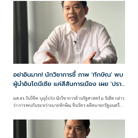
อย่าอินมาก! นักวิชาการชี้ ภาพ 'ทักษิณ' พบ
ผู้นำอินโดนีเซีย แค่สีสันการเมือง เผย 'ปรา
โบโว' เพื่อนเก่าทักษิณ พบกันไม่ใช่แปลก ย้ำ
ผศ.ดร.วันวิชิต บุญโปร่ง นักวิชาการด้านรัฐศาสตร์ ม.รังสิต กล่าว
นานาชาติเข้าใจ นายกฯ-รัฐบาล ผู้มีอำนาจตัว
ว่า การพบกันระหว่างนายทักษิณ ชินวัตร อดีตนายกรัฐมนตรี
จริง
กับนายปราโบโว ซูเบียนโต ประธานาธิบดีอินโดนีเซีย ไม่ใช่เรื่อง
ผิดปกติ เพราะทั้งสองมีความสัมพันธ์ส่วนตัวที่สั่งสมมาเป็นเวลา
นาน ภาพที่ออกมา เป็นสีสันการเมืองเท่านั้น