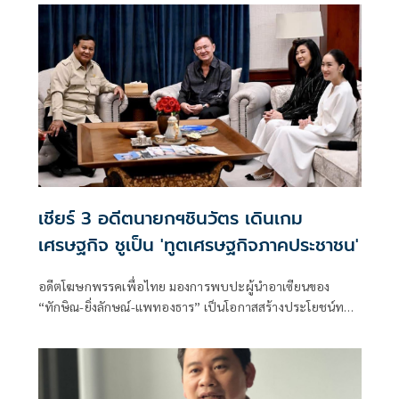
ยังประเทศมาเลเซีย โดยระบุว่า ข่าวดังกล่าวเป็นเพียงการสร้าง
กระแสจากผู้สนับสนุนทางการเมืองเท่านั้น
เชียร์ 3 อดีตนายกฯชินวัตร เดินเกม
เศรษฐกิจ ชูเป็น 'ทูตเศรษฐกิจภาคประชาชน'
อดีตโฆษกพรรคเพื่อไทย มองการพบปะผู้นำอาเซียนของ
“ทักษิณ-ยิ่งลักษณ์-แพทองธาร” เป็นโอกาสสร้างประโยชน์ทาง
เศรษฐกิจ ย้ำไม่ใช่การวัดพลังการเมือง แต่เป็นการใช้คอนเน
กชันส่วนตัวช่วยเปิดตลาดใหม่ ดึงการลงทุน พร้อมวอนกลุ่มที่
จับตาเลิกมองด้วยอคติ หันมามองผลลัพธ์ต่อประชาชน