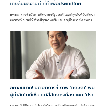
เคยลืมผลงานดี ที่ทำเพื่อประเทศไทย
แพทองธาร ชินวัตร อดีตนายกรัฐมนตรี โพสต์สุขสันต์วันเกิดนา
ยกฯทักษิณ ขอให้ท่านมีสุขภาพแข็งแรง อายุยืนยาว มีความสุข
ในทุกๆวัน
อย่าอินมาก! นักวิชาการชี้ ภาพ 'ทักษิณ' พบ
ผู้นำอินโดนีเซีย แค่สีสันการเมือง เผย 'ปรา
โบโว' เพื่อนเก่าทักษิณ พบกันไม่ใช่แปลก ย้ำ
ผศ.ดร.วันวิชิต บุญโปร่ง นักวิชาการด้านรัฐศาสตร์ ม.รังสิต กล่าว