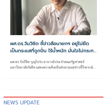
ผศ.ดร.วันวิชิต ชี้ข่าวลือนายกฯ อยู่ไม่ยืด
เป็นกระแสที่ถูกปั่น ไร้น้ำหนัก มั่นใจไม่กระทบ
เสถียรภาพรัฐบาล
ผศ.ดร.วันวิชิต บุญโปร่ง อาจารย์ประจำคณะรัฐศาสตร์
มหาวิทยาลัยรังสิต แสดงความคิดเห็นต่อกระแสข่าวที่วิพากษ์
วิจารณ์ว่า รัฐบาลภายใต้การนำของนายอนุทิน ชาญวีรกูล อาจ
อยู่ได้ไม่นาน
NEWS UPDATE