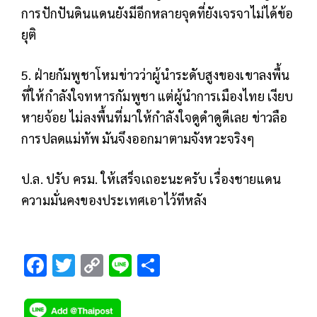
การปักปันดินแดนยังมีอีกหลายจุดที่ยังเจรจาไม่ได้ข้อ
ยุติ
5. ฝ่ายกัมพูชาโหมข่าวว่าผู้นำระดับสูงของเขาลงพื้น
ที่ให้กำลังใจทหารกัมพูชา แต่ผู้นำการเมืองไทย เงียบ
หายจ้อย ไม่ลงพื้นที่มาให้กำลังใจดูดำดูดีเลย ข่าวลือ
การปลดแม่ทัพ มันจึงออกมาตามจังหวะจริงๆ
ป.ล. ปรับ ครม. ให้เสร็จเถอะนะครับ เรื่องชายแดน
ความมั่นคงของประเทศเอาไว้ทีหลัง
F
T
C
Li
S
ac
wi
o
n
h
e
tt
p
e
ar