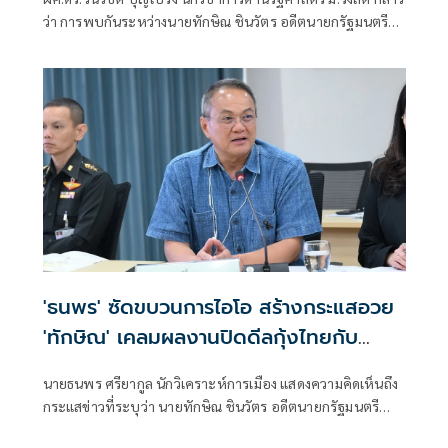
นานาชาติเข้าใจ นายกฯ-รัฐบาล ผู้มีอำนาจตัว
ว่า การพบกันระหว่างนายทักษิณ ชินวัตร อดีตนายกรัฐมนตรี
จริง
กับนายปราโบโว ซูเบียนโต ประธานาธิบดีอินโดนีเซีย ไม่ใช่เรื่อง
ผิดปกติ เพราะทั้งสองมีความสัมพันธ์ส่วนตัวที่สั่งสมมาเป็นเวลา
นาน ภาพที่ออกมา เป็นสีสันการเมืองเท่านั้น
'ธนพร' ซัดขบวนการไอโอ สร้างกระแสอวย
'ทักษิณ' เคลมผลงานปิดดีลกุ้งไทยกับ
มาเลเซีย
นายธนพร ศรียากูล นักวิเคราะห์การเมือง แสดงความคิดเห็นถึง
กระแสข่าวที่ระบุว่า นายทักษิณ ชินวัตร อดีตนายกรัฐมนตรี
เป็นผู้มีบทบาทสำคัญในการแก้ไขปัญหาการส่งออกกุ้งไทยไป