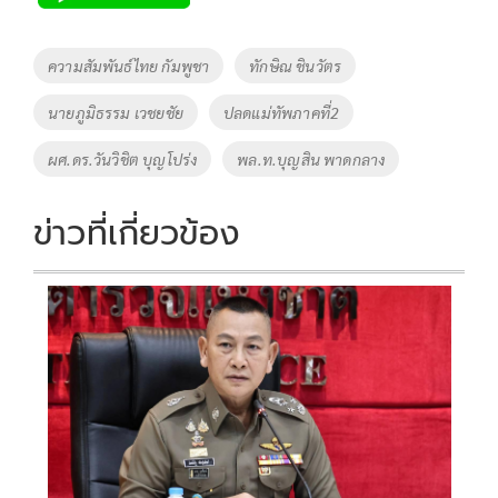
b
er
y
e
o
Li
Tags
ความสัมพันธ์ไทย กัมพูชา
ทักษิณ ชินวัตร
o
n
นายภูมิธรรม เวชยชัย
ปลดแม่ทัพภาคที่2
k
k
ผศ.ดร.วันวิชิต บุญโปร่ง
พล.ท.บุญสิน พาดกลาง
ข่าวที่เกี่ยวข้อง