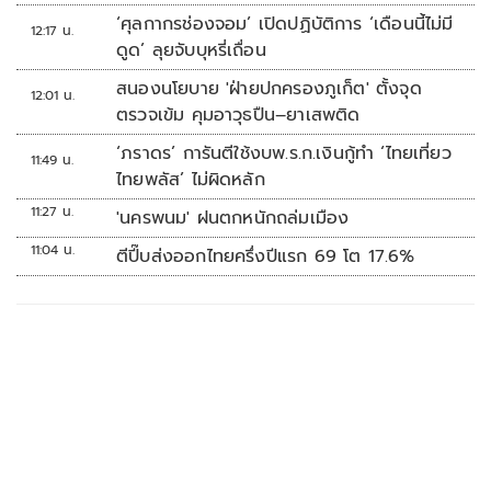
‘ศุลกากรช่องจอม’ เปิดปฏิบัติการ ‘เดือนนี้ไม่มี
12:17 น.
ดูด’ ลุยจับบุหรี่เถื่อน
สนองนโยบาย 'ฝ่ายปกครองภูเก็ต' ตั้งจุด
12:01 น.
ตรวจเข้ม คุมอาวุธปืน–ยาเสพติด
‘ภราดร’ การันตีใช้งบพ.ร.ก.เงินกู้ทำ ‘ไทยเที่ยว
11:49 น.
ไทยพลัส’ ไม่ผิดหลัก
11:27 น.
'นครพนม' ฝนตกหนักถล่มเมือง
11:04 น.
ตีปี๊บส่งออกไทยครึ่งปีแรก 69 โต 17.6%