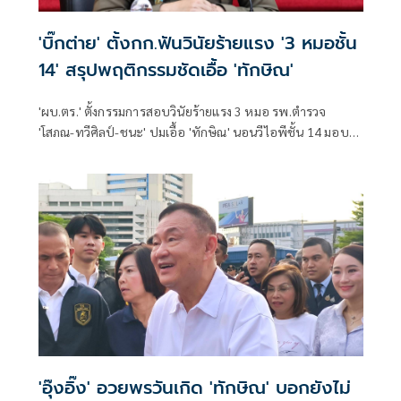
'บิ๊กต่าย' ตั้งกก.ฟันวินัยร้ายแรง '3 หมอชั้น
14' สรุปพฤติกรรมชัดเอื้อ 'ทักษิณ'
'ผบ.ตร.' ตั้งกรรมการสอบวินัยร้ายแรง 3 หมอ รพ.ตำรวจ
'โสภณ-ทวีศิลป์-ชนะ' ปมเอื้อ 'ทักษิณ' นอนวีไอพีชั้น 14 มอบ
หมาย 'พล.ต.อ.อิทธิพล' นั่งประธาน เร่งสรุปโดยเร็ว
'อุ๊งอิ๊ง' อวยพรวันเกิด 'ทักษิณ' บอกยังไม่