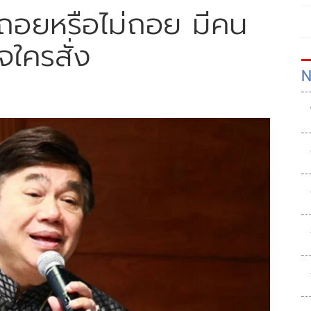
ร ถอยหรือไม่ถอย มีคน
จใครสั่ง
N