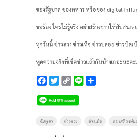
ของรัฐบาล ของทหาร หรือของ digital influenc
ขอร้อง ใครไม่รู้จริง อย่าสร้างข่าวให้สับส
ทุกวันนี้ ข่าวลวง ข่าวเท็จ ข่าวปล่อย ข่าวบิดเบ
พูดความจริงที่เช็คข่าวแล้วกันบ้างเถอะนะคะ
F
T
C
Li
S
ac
wi
o
n
h
e
tt
p
e
ar
b
er
y
e
o
Li
Tags
กัมพูชา
ข่าวลวง
ข่าวเท็จ
ดร.เสรี วงษ์
o
n