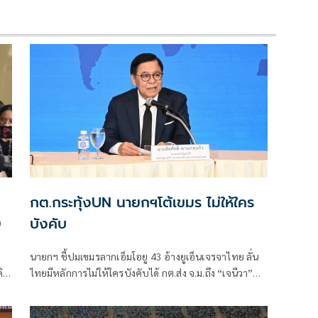
กต.กระทุ้งUN นายกฯโต้เขมร ไม่ให้ใคร
0
บังคับ
นายกฯ ชี้ปมเขมรลากเอ็มโอยู 43 อ้างยูเอ็นเจรจาไทย ลั่น
ดิน
ไทยมีหลักการไม่ให้ใครบังคับได้ กต.ส่ง จ.ม.ถึง “เจนีวา”
แจงรายงาน “ทอม แอนดรูว์ส” กระทบ "ความเป็นกลาง-
เที่ยงธรรม" คณะมนตรีสิทธิมนุษยชนฯ “สีหศักดิ์” ซัด