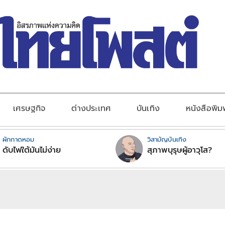
เศรษฐกิจ
ต่างประเทศ
บันเทิง
หนังสือพิม
ผักกาดหอม
วิสามัญบันเทิง
ดับไฟใต้มันไม่ง่าย
สุภาพบุรุษผู้อาวุโส?