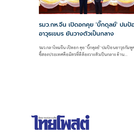
รมว.กห.จีน เปิดอกคุย 'บิ๊กดุลย์' ปมป้
อาวุธเขมร ยันวางตัวเป็นกลาง
รมว.กลาโหมจีน เปิดอก คุย 'บิ๊กดุลย์' ปมป้อนอาวุธกัมพ
ชี้สองประเทศคือมิตรที่ดีต้องวางตัวเป็นกลาง ด้าน
รมว.กห.ไทย ใช้นอกรอบซักส่งอาวุธเพิ่ม