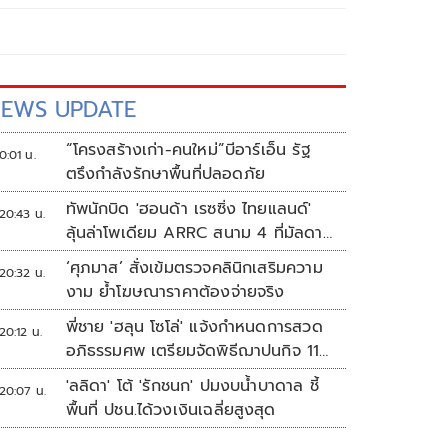
EWS UPDATE
“โครงสร้างเก่า-คนใหม่”บีอาร์เอ็น รัฐ
0:01 น.
ตรึงกำลังรักษาพื้นที่ปลอดภัย
ทัพนักบิด 'ฮอนด้า เรซซิ่ง ไทยแลนด์'
20:43 น.
ลุ้นล่าโพเดียม ARRC สนาม 4 ที่มัลดาลิ
กา
‘ศุภมาส’ สั่งเข้มตรวจคลินิกเสริมความ
20:32 น.
งาม ย้ำโฆษณาราคาต้องจ่ายจริง
พี่ชาย 'ฮลุน โซโล่' แจ้งกำหนดการสวด
20:12 น.
อภิธรรมศพ เตรียมจัดพิธีฌาปนกิจ 11
ส.ค.
'ลลิดา' โต้ 'รักชนก' ปมงบน้ำบาดาล ชี้
20:07 น.
พื้นที่ ปชน.ได้วงเงินเฉลี่ยสูงสุด