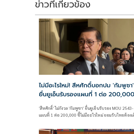
k
k
ข่าวที่เกี่ยวข้อง
ไม่มีอะไรใหม่! สีหศักดิ์บอกปม 'กัมพูชา'
ยื่นยูเอ็นรับรองแผนที่ 1 ต่อ 200,00
'สีหศักดิ์' ไม่กังวล 'กัมพูชา' ยื่นยูเอ็นรับรอง MOU 2543-
แผนที่ 1 ต่อ 200,000​ ชี้ไม่มีอะไรใหม่ ยอมรับไทยต้องเ
หน้า UNCLOS หลัง 'กัมพูชา' เมินเจรจาทวิภาคี เตือน
กรรมการสิทธิฯระวังตกเป็นเครื่องมือเขมร​