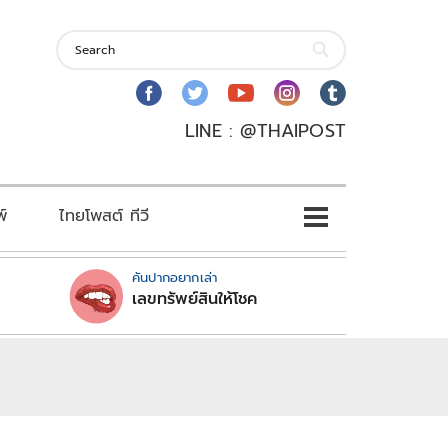
LINE : @THAIPOST
พ์
ไทยโพสต์ ทีวี
คันปากอยากเล่า
เลขทรัพย์สินให้โชค