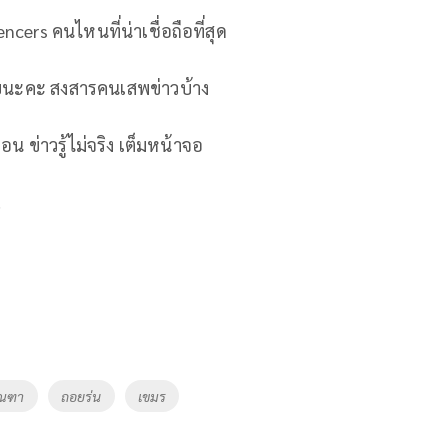
ers คนไหนที่น่าเชื่อถือที่สุด
นเลยนะคะ สงสารคนเสพข่าวบ้าง
ือน ข่าวรู้ไม่จริง เต็มหน้าจอ
.
มณฑา
ถอยร่น
เขมร