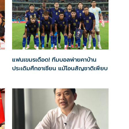
“กัมพูชา” ใช้ปมพาดพิงไทยโฆษณาชวนเชื่อทางการเมือง
แฟนเขมรเดือด! ทีมบอลพ่ายคาบ้าน
ประเดิมศึกอาเซียน แม้โอนสัญชาติเพียบ