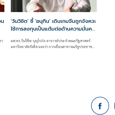
อน
'วันวิชิต' ชี้ 'อนุทิน' เดินเกมจีนถูกจังหวะ
ใช้การลงทุนเป็นแต้มต่อด้านความมั่นคง
ไทย สร้างมูลค่าเพิ่มในสายตาจีนเหนือ
ูชา
ผศ.ดร.วันวิชิต บุญโปร่ง อาจารย์ประจำคณะรัฐศาสตร์
กัมพูชา
มหาวิทยาลัยรังสิต มองว่า การเยือนสาธารณรัฐประชาชน
จีนของนายกรัฐมนตรี นายอนุ