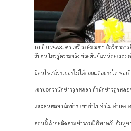
10 มิ.ย.2568- ดร.เสรี วงษ์มณฑา นักวิชากา
สับสน ใครรู้ความจริง.ช่วยยืนยันหน่อยเถอะ
มีคนโพสน์ว่าเขมรไม่ได้ถอยแต่อย่างใด พอเถี
เขาบอกว่านักข่าวถูกหลอก ถ้านักข่าวถูกหล
และคนหลอกนักข่าว เขาทำไปทำไม ทำเอง หรื
ตอนนี้ ถ้าจะติดตามข่าวกรณีพิพาทกับกัมพูช