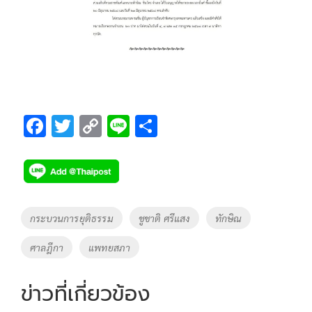
F
T
C
Li
S
ac
wi
o
n
h
e
tt
p
e
ar
b
er
y
e
o
Li
Tags
กระบวนการยุติธรรม
ชูชาติ ศรีแสง
ทักษิณ
o
n
ศาลฎีกา
แพทยสภา
k
k
ข่าวที่เกี่ยวข้อง