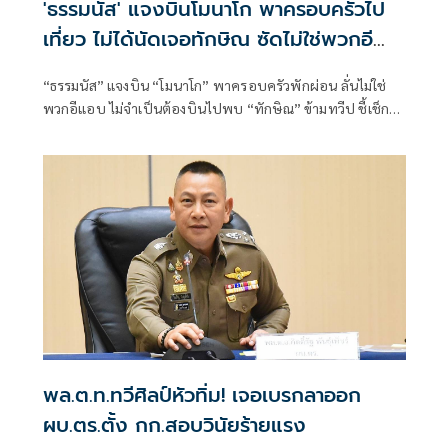
'ธรรมนัส' แจงบินโมนาโก พาครอบครัวไป
เที่ยว ไม่ได้นัดเจอทักษิณ ซัดไม่ใช่พวกอี
แอบ
“ธรรมนัส” แจงบิน “โมนาโก” พาครอบครัวพักผ่อน ลั่นไม่ใช่
พวกอีแอบ ไม่จำเป็นต้องบินไปพบ “ทักษิณ” ข้ามทวีป ชี้เช็ก
เส้นทางบินก็รู้ความจริง พร้อมติด #ไม่มีปฏิญญาMonaco
พล.ต.ท.ทวีศิลป์หัวทิ่ม! เจอเบรกลาออก
ผบ.ตร.ตั้ง กก.สอบวินัยร้ายแรง