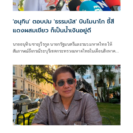
'อนุทิน' ตอบปม 'ธรรมนัส' บินโมนาโก ชี้สี
แดงผสมเขียว ก็เป็นน้ำเงินอยู่ดี
นายอนุทิน ชาญวีรกูล นายกรัฐมนตรีและรมว.มหาดไทย ให้
สัมภาษณ์ถึงกรณีระบุรีเซตกระทรวงมหาดไทยในเดือนสิงหาคม
จะเริ่มต้น ด้วยการโยกย้ายใช่หรือไม่ ว่า