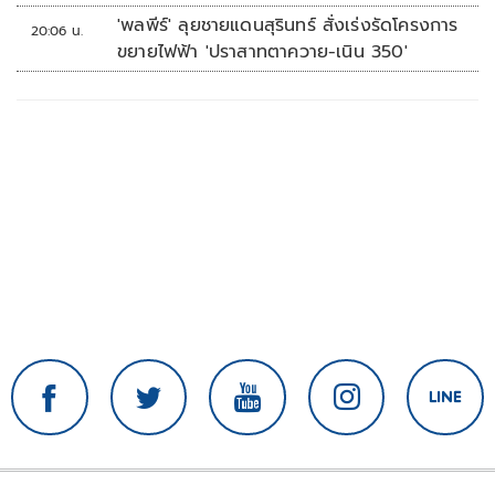
'พลพีร์' ลุยชายแดนสุรินทร์ สั่งเร่งรัดโครงการ
20:06 น.
ขยายไฟฟ้า 'ปราสาทตาควาย-เนิน 350'