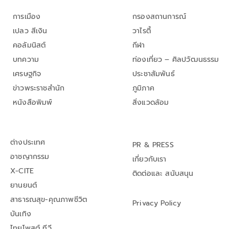
การเมือง
กรองสถานการณ์
เปลว สีเงิน
วาไรตี้
คอลัมนิสต์
กีฬา
บทความ
ท่องเที่ยว – ศิลปวัฒนธรรม
เศรษฐกิจ
ประชาสัมพันธ์
ข่าวพระราชสำนัก
ภูมิภาค
หนังสือพิมพ์
สิ่งแวดล้อม
ต่างประเทศ
PR & PRESS
อาชญากรรม
เกี่ยวกับเรา
X-CITE
ติดต่อและ สนับสนุน
ยานยนต์
สาธารณสุข-คุณภาพชีวิต
Privacy Policy
บันเทิง
ไทยโพสต์ ทีวี