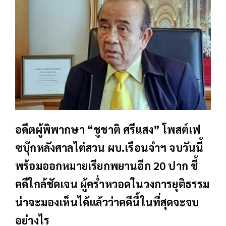
อดีตผู้พิพากษา “ชูชาติ ศรีแสง” โพสต์เฟ
ซบุ๊กหลังศาลไต่สวน ผบ.เรือนจำฯ จบวันนี้
พร้อมออกหมายเรียกพยานอีก 20 ปาก ชี้
คดีใกล้ชัดเจน ผู้คร่ำหวอดในวงการยุติธรรม
น่าจะมองเห็นได้แล้วว่าคดีนี้ในที่สุดจะจบ
อย่างไร