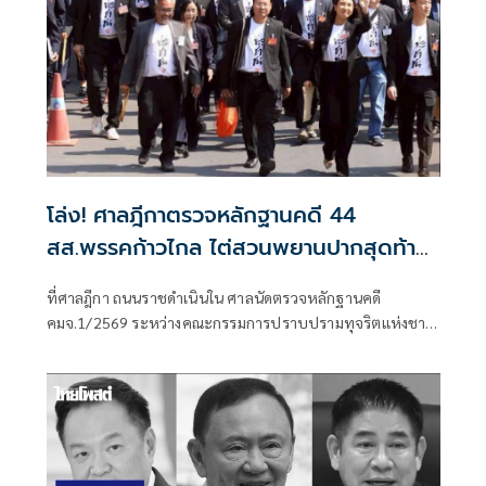
โล่ง! ศาลฎีกาตรวจหลักฐานคดี 44
สส.พรรคก้าวไกล ไต่สวนพยานปากสุดท้าย
18 พ.ค.ปีหน้าก่อนนัดตัดสิน
ที่ศาลฎีกา ถนนราชดำเนินใน ศาลนัดตรวจหลักฐานคดี
คมจ.1/2569 ระหว่างคณะกรรมการปราบปรามทุจริตแห่งชาติ
ผู้ร้อง กับ 44 สส.พร