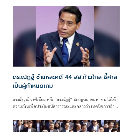
ดร.ณัฏฐ์ ชำแหละคดี 44 สส.ก้าวไกล ชี้ศาล
เป็นผู้กำหนดเกม
ดร.ณัฐวุฒิ วงศ์เนียม หรือ“ดร.ณัฏฐ์” นักกฎหมายมหาชน ได้ให้
ความเห็นเพื่อประโยชน์สาธารณะและกล่าวว่า เทคนิคการอ้าง
พยานจำ