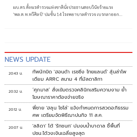
ผบ.ตร.ตั้งจเรตำรวจแห่งชาตินั่งประธานสอบวินัยร้ายแรง
'พล.ต.ท.ทวีศิลป์' ปมชั้น 14 โรงพยาบาลตำรวจ เบรกลาออก
ก่อนเกษียณ ย้ำต้องรอผลสอบวินัยร้ายแรง
NEWS UPDATE
ทัพนักบิด 'ฮอนด้า เรซซิ่ง ไทยแลนด์' ลุ้นล่าโพ
20:43 น.
เดียม ARRC สนาม 4 ที่มัลดาลิกา
‘ศุภมาส’ สั่งเข้มตรวจคลินิกเสริมความงาม ย้ำ
20:32 น.
โฆษณาราคาต้องจ่ายจริง
พี่ชาย 'ฮลุน โซโล่' แจ้งกำหนดการสวดอภิธรรม
20:12 น.
ศพ เตรียมจัดพิธีฌาปนกิจ 11 ส.ค.
'ลลิดา' โต้ 'รักชนก' ปมงบน้ำบาดาล ชี้พื้นที่
20:07 น.
ปชน.ได้วงเงินเฉลี่ยสูงสุด