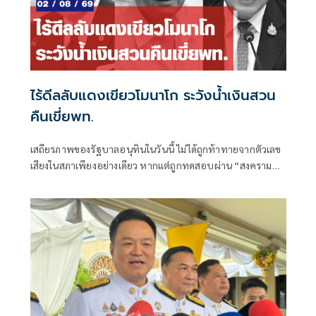
ไร้ดีลลับแดงเขียวโมนาโก ระวังน้ำเงินสวน
คืนเขี่ยพท.
เสถียรภาพของรัฐบาลอนุทินในวันนี้ ไม่ได้ถูกท้าทายจากตัวเลข
เสียงในสภาเพียงอย่างเดียว หากแต่ถูกทดสอบผ่าน “สงคราม
ข่าวลือ” และความพยายามสร้างภาพความแตกแยกภายในเครือ
ข่ายอำนาจของพรรคภูมิใจไทย