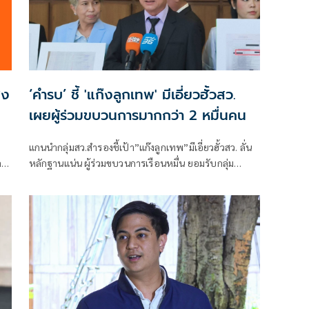
่ง
‘คำรบ’ ชี้ 'แก๊งลูกเทพ' มีเอี่ยวฮั้วสว.
เผยผู้ร่วมขบวนการมากกว่า 2 หมื่นคน
แกนนำกลุ่มสว.สำรองชี้เป้า”แก๊งลูกเทพ”มีเอี่ยวฮั้วสว. ลั่น
ลา
หลักฐานแน่น ผู้ร่วมขบวนการเรือนหมื่น ยอมรับกลุ่ม
ู
รมต.อาจรอด เพราะคดีอาญา หลักฐานต้องชัดสิ้นข้อสงสัย
เตือนกกต.หากไม่ส่งศาลฎีกาสอย 138 สว.โดนร้องเอาผิด
ติดคุก!