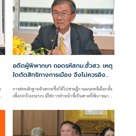
อดีตผู้พิพากษา ถอดรหัสกม.ฮั้วสว. เหตุ
ใดตัดสิทธิทางการเมือง จึงไม่ควรอิง
มาตรฐานเดียวกับคดีอาญา
ข
การส่งหลักฐานอันควรเชื่อได้ไปศาลฎีกาแผนกคดีเลือกตั้ง
า
เพื่อปกป้องระบบ มิใช่การทำหน้าที่เป็นศาลที่พิจารณาคดี
อง
อาญาเพื่อลงโทษตัวบุคคล