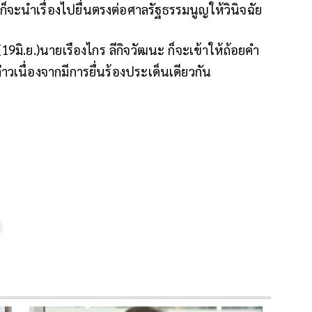
ื่นก็จะนำเรื่องไปยื่นตรงต่อศาลรัฐธรรมนูญให้วินิจฉัย
้(19มิ.ย.)นายเรืองไกร ลีกิจวัฒนะ ก็จะเข้าให้ถ้อยคำ
วเนื่องจากมีการยื่นร้องประเด็นเดียวกัน