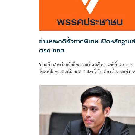
ชำแหละคดีฮั้วภาคพิเศษ เปิดหลักฐานส
ตรง กกต.
'ฝ่ายค้าน' เตรียมจัดกิจกรรมเปิดหลักฐานคดีฮั้วสว. ภาค
พิเศษสื่อสารตรงถึง กกต. 4 ส.ค.นี้ รับ ต้องทำงานแข่งเว
แย้ม หากยกคำร้องทั้งหมด-ตัดตอนบางรายส่งศาล ต้องด
เข้าข่ายละเว้นการปฏิบัติหน้าที่หรือไม่