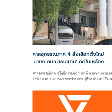
ศาลอุทธรณ์ภาค 4 สั่งเลือกตั้งใหม่
'นายก อบจ.ขอนแก่น' คดีใบเหลือง
'วัฒนา ช่างเหลา'
ศาลอุทธรณ์ภาค 4 ได้มีการนัดอ่านคำพิพากษาหมายเล
ดำที่ ลต.อบจ.1/2569 ระหว่าง กกต.ผู้ร้อง กับ นายวัฒน
ช่างเหลา ผู้คัดค้าน เรื่อง พรบ.การเลือกตั้งสมาชิกสภาท้
ถิ่นหรือผู้บริหารท้องถิ่น (ขอให้มีการเลือกตั้ง นายก
อบจ.ใหม่)