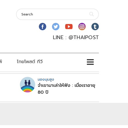
LINE : @THAIPOST
พ์
ไทยโพสต์ ทีวี
มองมุมสูง
จำเขามาเล่าให้ฟัง : เมื่อเราอายุ
80 ปี