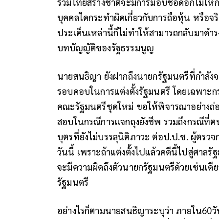
รวมไทยสร้างชาติจะมีการมอบช่อดอกไม้ให้กำล
บุคคลใดกระทำผิดเกี่ยวกับการถือหุ้น หรือ
ประเด็นเหล่านี้ก็ไม่ทำให้สามารถกลับมาดำร
บทบัญญัติของรัฐธรรมนูญ
นายสนธิญา ยังฝากถึงนายกรัฐมนตรีที่กำลัง
รอบคอบในการแต่งตั้งรัฐมนตรี โดยเฉพาะกรณ
คณะรัฐมนตรีชุดใหม่ ขอให้พิจารณาอย่างถ่อง
สอบในกรณีการแจกถุงยังชีพ รวมถึงกรณีที่ตน
บุตรที่ยังไม่บรรลุนิติภาวะ ต่อป.ป.ช. ผู้ตร
วันนี้ เพราะถ้าแต่งตั้งไปแล้วคดีนี้ไปสู่ศา
จะมีความผิดถึงตัวนายกรัฐมนตรีด้วยเช่นเดีย
รัฐมนตรี
อย่างไรก็ตามนายสนธิญาระบุว่า ภายใน60วั