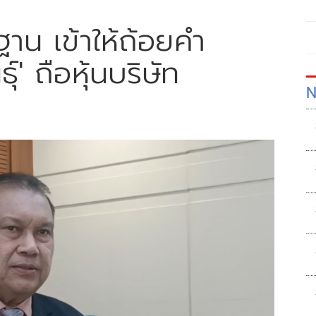
าน เข้าให้ถ้อยคำ
์' ถือหุ้นบริษัท
N