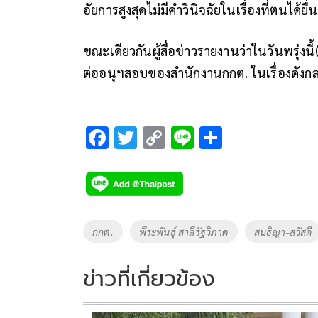
อัยการสูงสุดไม่มีคำวินิจฉัยในเรื่องที่ตนได้ย
ขณะเดียวกันผู้สื่อข่าวรายงานว่าในวันพรุ่งนี
ต่ออนุฯสอบของสำนักงานกกต. ในเรื่องดังกล่า
F
T
C
Li
S
ac
wi
o
n
h
e
tt
p
e
ar
b
er
y
e
o
Li
Tags
กกต.
พีระพันธุ์ สาลีรัฐวิภาค
สนธิญา-สวัสดี
o
n
k
k
ข่าวที่เกี่ยวข้อง