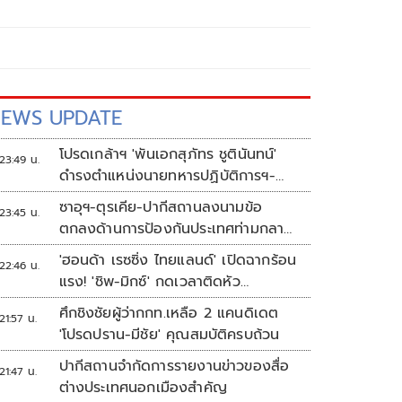
EWS UPDATE
โปรดเกล้าฯ 'พันเอกสุภัทร ชูตินันทน์'
23:49 น.
ดำรงตำแหน่งนายทหารปฏิบัติการฯ-
พระราชทานยศ 'พลตรี'
ซาอุฯ-ตุรเคีย-ปากีสถานลงนามข้อ
23:45 น.
ตกลงด้านการป้องกันประเทศท่ามกลาง
สงครามในภูมิภาค
'ฮอนด้า เรซซิ่ง ไทยแลนด์' เปิดฉากร้อน
22:46 น.
แรง! 'ชิพ-มิกซ์' กดเวลาติดหัว
แถว ARRC สนาม 4 ที่มัลดาลิกา
ศึกชิงชัยผู้ว่ากกท.เหลือ 2 แคนดิเดต
21:57 น.
'โปรดปราน-มีชัย' คุณสมบัติครบถ้วน
ปากีสถานจำกัดการรายงานข่าวของสื่อ
21:47 น.
ต่างประเทศนอกเมืองสำคัญ