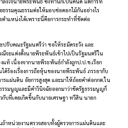
ังใจนายพีระพันธ์ ซึ่งท่านก็เป็นคนดี แตการที่
จริยธรรมคุณธรรมต่อให้มอบช่อดอกไม้กันอย่างไร
งตำแหน่งได้เพราะนี่คือการกระทำที่ขัดต่อ
จะปรับคณะรัฐมนตรีว่า ขอให้ระมัดระวัง และ
ีจะแต่งตั้งนายพีระพันธ์เข้าไปเป็นรัฐมนตรีใน
แท้ เนื่องจากนายพีระพันธ์กำลังถูกป.ป.ช.เรียก
ได้ร้องเรื่องการถือหุ้นของนายพีระพันธ์ ภรรยากับ
วจการแผ่นดิน อัยการสูงสุด และมาให้ถ้อยคำต่อกกต.ใน
ลรัฐธรรมนูญและมีคำวินิจฉัยออกมาว่าขัดรัฐธรรมนูญก็
วกับที่เคยเกิดขึ้นกับนายเศรษฐา ทวีสิน นายก
นถ้าหน่วยงานตรวจสอบทั้งผู้ตรวจการแผ่นดินและ