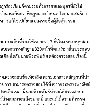
ูกร้องเรียนก็ตามรวมทั้งภรรยาและบุตรที่ยังไม่
แรมดังจำนวนเกินกว่าที่กฎหมายกำหนด โดยนายสนธิยา
การแก้ไขเปลี่ยนแปลงรายชื่อผู้ถือหุ้น รวม
ามประเด็นที่ร้องใช้เวลากว่า 3 ชั่วโมง ทางอนุฯสอบ
จสอบเอกสารหลักฐาน820หน้าที่ตนนำมายื่นประกอบ
งโกรธเคืองใดกับนายพีระพันธ์ แต่ต้องตรวจสอบเรื่องนี้
ห้กกต.ตรวจสอบข้อเท็จจริงเพราะเอกสารหลักฐานที่นำ
งราชการ สามารถตรวจสอบได้ทั้งจากกระทรวงพาณิชย์
ว่าประเด็นเหล่านี้นายพีระพันธ์น่าจะได้ตรวจสอบมา
รณ์ล่วงเลยมาจนถึงขนาดนี้ และแม้เมื่อวานที่พรรค