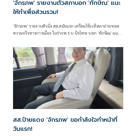
'จักรภพ' รายงานตัวสภาบอก 'ทักษิณ' แนะ
ให้ทำเพื่อส่วนรวม!
'จักรภพ' รายงานตัวนั่ง สส.สมัยแรก เตรียมใช้เวทีสภาถ่ายทอด
ความจริงทางการเมือง ในร่างพ.ร.บ.นิรโทษ บอก 'ทักษิณ' แนะ
ให้ทำเพื่อส่วนรวม เป็นสส.ต้องคิดถึงประวัติศาสตร์ อย่าคิดแต่
ความนิยมวันนี้พรุ่งนี้
สส.ป้ายแดง 'จักรภพ' ขอกำลังใจทำหน้าที่
วันแรก!