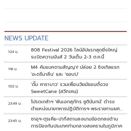
กระแสไปในทิศทางเดียวกันจนน่าตกใจ เหมือนโลกทั้งใบถูกฉาบ
ด้วยสีเดียว... วันนี้ผมขออาสาพาคุณไปดูหลังบ้านของสิ่งที่เรียกว่
NEWS UPDATE
808 Festival 2026 ไลน์อัปแรกสุดยิ่งใหญ่
1:24 น.
ระเบิดความมันส์ 2 วันเต็ม 2-3 ต.ค.นี้
M4 คัมแบคตามสัญญา! ปล่อย 2 ซิงเกิลแรก
1:16 น.
'อะดรีนาลีน' และ 'ชอบU'
'ดั๊ม คาราบาว' รวมเพื่อนวัยมัธยมตั้งวง
1:02 น.
SweetCane (สวีทเคน)
โปรดเกล้าฯ 'พันเอกสุภัทร ชูตินันทน์' ดำรง
23:49 น.
ตำแหน่งนายทหารปฏิบัติการฯ-พระราชทานยศ
'พลตรี'
ซาอุฯ-ตุรเคีย-ปากีสถานลงนามข้อตกลงด้าน
23:45 น.
การป้องกันประเทศท่ามกลางสงครามในภูมิภาค