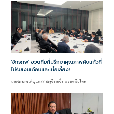
'จักรภพ' อวดทีมที่ปรึกษาคุณภาพคับแก้วที่
ไม่รับเงินเดือนและเบี้ยเลี้ยง!
นายจักรภพ เพ็ญแข สส.บัญชีรายชื่อ พรรคเพื่อไทย