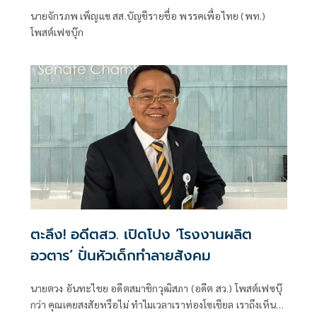
นายจักรภพ เพ็ญแข สส.บัญชีรายชื่อ พรรคเพื่อไทย (พท.)
โพสต์เฟซบุ๊ก
ตะลึง! อดีตสว. เปิดโปง ‘โรงงานผลิต
อวตาร’ ปั่นหัวเด็กทำลายสังคม
นายตวง อันทะไชย อดีตสมาชิกวุฒิสภา (อดีต สว.) โพสต์เฟซบุ๊
กว่า คุณเคยสงสัยหรือไม่ ทำไมเวลาเราท่องโซเชียล เราถึงเห็น