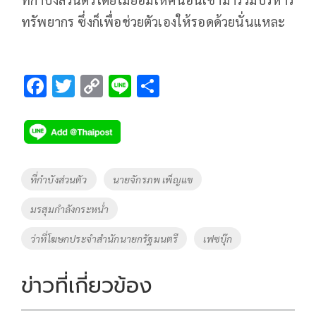
ทรัพยากร ซึ่งก็เพื่อช่วยตัวเองให้รอดด้วยนั่นแหละ
F
T
C
Li
S
ac
wi
o
n
h
e
tt
p
e
ar
b
er
y
e
o
Li
Tags
ที่กำบังส่วนตัว
นายจักรภพ เพ็ญแข
o
n
มรสุมกำลังกระหน่ำ
k
k
ว่าที่โฆษกประจำสำนักนายกรัฐมนตรี
เฟซบุ๊ก
ข่าวที่เกี่ยวข้อง