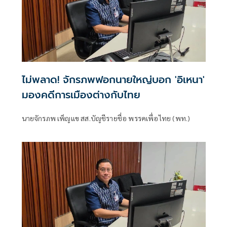
ไม่พลาด! จักรภพฟอกนายใหญ่บอก 'อิเหนา'
มองคดีการเมืองต่างกับไทย
นายจักรภพ เพ็ญแข สส.บัญชีรายชื่อ พรรคเพื่อไทย (พท.)