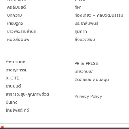
คอลัมนิสต์
กีฬา
บทความ
ท่องเที่ยว – ศิลปวัฒนธรรม
เศรษฐกิจ
ประชาสัมพันธ์
ข่าวพระราชสำนัก
ภูมิภาค
หนังสือพิมพ์
สิ่งแวดล้อม
ต่างประเทศ
PR & PRESS
อาชญากรรม
เกี่ยวกับเรา
X-CITE
ติดต่อและ สนับสนุน
ยานยนต์
สาธารณสุข-คุณภาพชีวิต
Privacy Policy
บันเทิง
ไทยโพสต์ ทีวี