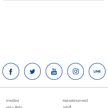
การเมือง
กรองสถานการณ์
เปลว สีเงิน
วาไรตี้