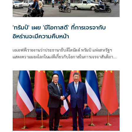
'ทรัมป์' เผย 'มีโอกาสดี' ที่การเจรจากับ
อิหร่านจะมีความคืบหน้า
เอเอฟพีรายงานว่าประธานาธิบดีโดนัลด์ ทรัมป์ แห่งสหรัฐฯ
แสดงความมองโลกในแง่ดีเกี่ยวกับโอกาสในการเจรจาสันติภาพ
กับอิหร่านในวันจันทร์ ขณะที่ทั้งสองฝ่ายงดเว้นการยิงกันเป็นวัน
ที่สามติดต่อกัน