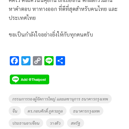
หาคำตอบ หาทางออก ที่ดีที่สุดสำหรับคนไทย และ
ประเทศไทย
ขอเป็นกำลังใจอย่างยิ่งให้กับทุกคนครับ
F
T
C
Li
S
ac
wi
o
n
h
e
tt
p
e
ar
b
er
y
e
o
Li
Tags
กรรมการรองผู้จัดการใหญ่ และเลขานุการ ธนาคารกรุงเทพ
o
n
จีน
ดร.กอบศักดิ์ ภูตระกูล
ธนาคารกรุงเทพ
k
k
ประธานอาเซียน
วางตัว
สหรัฐ