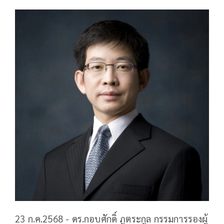
23 ก.ค.2568 - ดร.กอบศักดิ์ ภูตระกูล กรรมการรองผู้