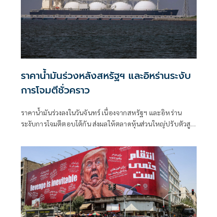
ราคาน้ำมันร่วงหลังสหรัฐฯ และอิหร่านระงับ
การโจมตีชั่วคราว
ราคาน้ำมันร่วงลงในวันจันทร์ เนื่องจากสหรัฐฯ และอิหร่าน
ระงับการโจมตีตอบโต้กัน ส่งผลให้ตลาดหุ้นส่วนใหญ่ปรับตัวสูง
ขึ้นในช่วงเริ่มต้นสัปดาห์ที่เต็มไปด้วยผลประกอบการของบริษัท
และการตัดสินใจของธนาคารกลางต่างๆ