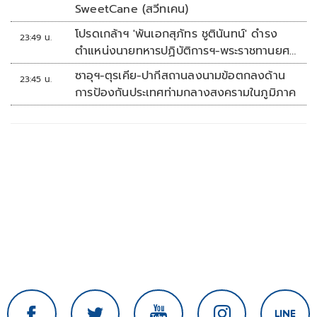
SweetCane (สวีทเคน)
โปรดเกล้าฯ 'พันเอกสุภัทร ชูตินันทน์' ดำรง
23:49 น.
ตำแหน่งนายทหารปฏิบัติการฯ-พระราชทานยศ
'พลตรี'
ซาอุฯ-ตุรเคีย-ปากีสถานลงนามข้อตกลงด้าน
23:45 น.
การป้องกันประเทศท่ามกลางสงครามในภูมิภาค