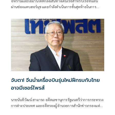
อิหร่านและโอมานได้ตกลงเส้นทางเดินเรือสำหรับเรือที่แล่น
ผ่านช่องแคบฮอร์มุซ และกำลังดำเนินการขั้นสุดท้ายในการ
บริหารจัดการเส้นทางเดินเรือยุทธศาสตร์นี้ร่วมกัน เตหะราน
กล่าวเมื่อวันพุธที่ผ่านมา แม้ว่าเหตุการณ์ด้านความมั่นคงล่าสุด
จะเน้นย้ำถึงความเสี่ยงที่ยังคงมีอยู่สำหรับการขนส่งทางเรือใน
ภูมิภาคก็ตาม
จับตา! จีนนำเครื่องบินรุ่นใหม่ฝึกรบกับไทย
อาจมีเซอร์ไพรส์
นายนันทิวัฒน์ สามารถ อดีตเลขานุการรัฐมนตรีว่าการกระทรวง
การต่างประเทศ และอดีตรองผู้อำนวยการสำนักข่าวกรองแห่ง
ชาติ โพสต์ข้อความผ่านเฟซบุ๊กในหัวข้อ "สัมพันธ์แนบแน่น"