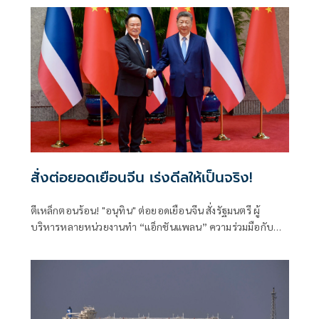
สั่งต่อยอดเยือนจีน เร่งดีลให้เป็นจริง!
ตีเหล็กตอนร้อน! "อนุทิน" ต่อยอดเยือนจีน สั่งรัฐมนตรี ผู้
บริหารหลายหน่วยงานทำ “แอ็กชันแพลน” ความร่วมมือกับ
รัฐบาลจีนให้เป็นรูปธรรม ทั้งด้านการค้าการลงทุน ความมั่นคง
การปราบปรามอาชญากรรมข้ามชาติ การท่องเที่ยว เทคโนโลยี
แห่งอนาคตทั้งเอไอและอีวี ชูวิศวกรการเมืองฝ่าวิกฤตโลกไร้
ระเบียบ ลุยปฏิรูปราชการ-สร้างคน ดันเศรษฐกิจกระจายตัว
ระดมพลังคนไทยยกกำลังประเทศ