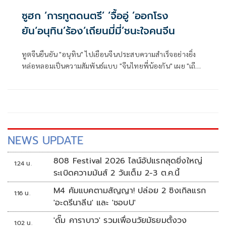
ซูฮก ‘การทูตดนตรี’ ‘จื้ออู่ ’ออกโรง
ยัน‘อนุทิน’ร้อง‘เถียนมี่มี่’ชนะใจคนจีน
ทูตจีนยืนยัน "อนุทิน" ไปเยือนจีนประสบความสำเร็จอย่างยิ่ง
หล่อหลอมเป็นความสัมพันธ์แบบ "จีนไทยพี่น้องกัน" เผย "เถีย
นมี่มี่" เป็นการทูตดนตรี ผู้นำไทยสามารถชนะใจผู้คนได้ ขณะที่
นายกฯ
NEWS UPDATE
808 Festival 2026 ไลน์อัปแรกสุดยิ่งใหญ่
1:24 น.
ระเบิดความมันส์ 2 วันเต็ม 2-3 ต.ค.นี้
M4 คัมแบคตามสัญญา! ปล่อย 2 ซิงเกิลแรก
1:16 น.
'อะดรีนาลีน' และ 'ชอบU'
'ดั๊ม คาราบาว' รวมเพื่อนวัยมัธยมตั้งวง
1:02 น.