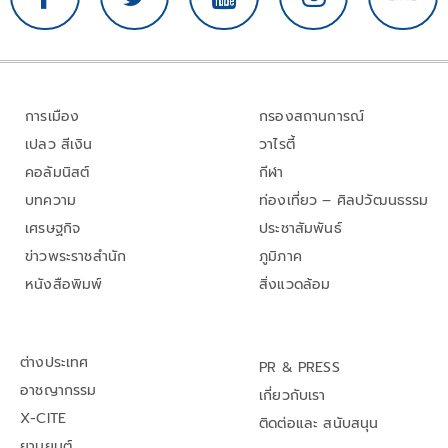
การเมือง
กรองสถานการณ์
เปลว สีเงิน
วาไรตี้
คอลัมนิสต์
กีฬา
บทความ
ท่องเที่ยว – ศิลปวัฒนธรรม
เศรษฐกิจ
ประชาสัมพันธ์
ข่าวพระราชสำนัก
ภูมิภาค
หนังสือพิมพ์
สิ่งแวดล้อม
ต่างประเทศ
PR & PRESS
อาชญากรรม
เกี่ยวกับเรา
X-CITE
ติดต่อและ สนับสนุน
ยานยนต์