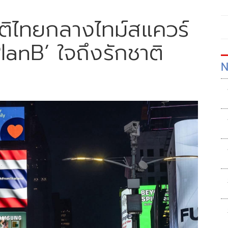
าติไทยกลางไทม์สแควร์
 PlanB’ ใจถึงรักชาติ
N