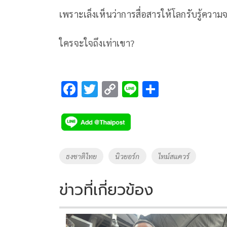
เพราะเล็งเห็นว่าการสื่อสารให้โลกรับรู้ควา
ใครจะใจถึงเท่าเขา?
F
T
C
Li
S
ac
wi
o
n
h
e
tt
p
e
ar
b
er
y
e
o
Li
Tags
ธงชาติไทย
นิวยอร์ก
ไทม์สแควร์
o
n
k
k
ข่าวที่เกี่ยวข้อง