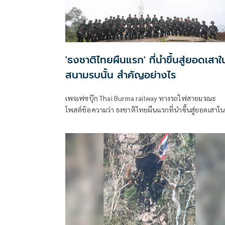
'ธงชาติไทยผืนแรก' ที่นำขึ้นสู่ยอดเสาใ
สนามรบนั้น สำคัญอย่างไร
เพจเฟซบุ๊ก Thai Burma railway ทางรถไฟสายมรณะ
โพสต์ช้อความว่า ธงชาติไทยผืนแรกที่นำขึ้นสู่ยอดเสาใน
สนามรบนั้นสำคัญอย่างไร ผมเคยพูดเรื่องธงชาติไทยผืน
แรกที่ปักบนภูมะเขือได้สำเร็จแล้วว่าควรมีการจัดเก็บเพื่
เตรียมนำจัดแสดงในอนาคต เพราะมันคือความภาคภูมิใ
ของคนในชาติ และมันคือความเสียสละของทหารไทย