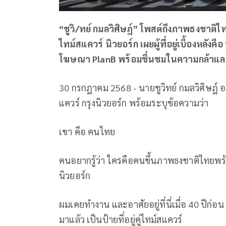
“ชูวิ/ทย์ กมลวิศิษฎ์” โพสต์ถึงภาพธงชา
ไทม์สแควร์ นิวยอร์ก เผยผู้ที่อยู่เบื้องหลังค
โฆษณา PlanB พร้อมชื่นชมในความกล้าและห
30 กรกฎาคม 2568 - นายชูวิทย์ กมลวิศิษฎ์ 
แควร์ กรุงนิวยอร์ก พร้อมระบุข้อความว่า
เขา คือ คนไทย
คนอยากรู้ว่า ใครคือคนขึ้นภาพธงชาติไทยพร
นิวยอร์ก
ผมเคยทำงาน และอาศัยอยู่ที่นี่เมื่อ 40 ปีก่อน จ
มาแล้ว เป็นป้ายที่อยู่คู่ไทม์สแควร์