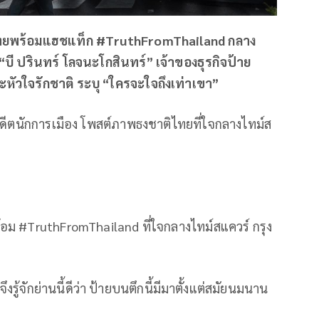
ติไทยพร้อมแฮชแท็ก #TruthFromThailand กลาง
ือ “บี ปรินทร์ โลจนะโกสินทร์” เจ้าของธุรกิจป้าย
ัวใจรักชาติ ระบุ “ใครจะใจถึงเท่าเขา”
อดีตนักการเมือง โพสต์ภาพธงชาติไทยที่ใจกลางไทม์ส
้อม #TruthFromThailand ที่ใจกลางไทม์สแควร์ กรุง
ึงรู้จักย่านนี้ดีว่า ป้ายบนตึกนี้มีมาตั้งแต่สมัยนมนาน