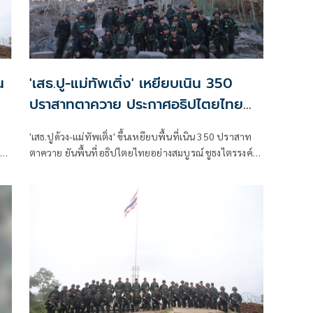
น
'เสธ.ปู-แม่ทัพเติ่ง' เหยียบเนิน 350
ปราสาทตาควาย ประกาศอธิปไตยไทย
สมบูรณ์
'เสธ.ปูด้วง-แม่ทัพเติ่ง' ขึ้นเหยียบพื้นที่เนิน 350 ปราสาท
ตาควาย ยันพื้นที่อธิปไตยไทยอย่างสมบูรณ์ ชูธงไตรรงค์
โบกสะบัด
อ
จ