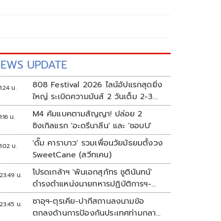
EWS UPDATE
808 Festival 2026 ไลน์อัปแรกสุดยิ่ง
1:24 น.
ใหญ่ ระเบิดความมันส์ 2 วันเต็ม 2-3
ต.ค.นี้
M4 คัมแบคตามสัญญา! ปล่อย 2
1:16 น.
ซิงเกิลแรก 'อะดรีนาลีน' และ 'ชอบU'
'ดั๊ม คาราบาว' รวมเพื่อนวัยมัธยมตั้งวง
1:02 น.
SweetCane (สวีทเคน)
โปรดเกล้าฯ 'พันเอกสุภัทร ชูตินันทน์'
23:49 น.
ดำรงตำแหน่งนายทหารปฏิบัติการฯ-
พระราชทานยศ 'พลตรี'
ซาอุฯ-ตุรเคีย-ปากีสถานลงนามข้อ
23:45 น.
ตกลงด้านการป้องกันประเทศท่ามกลาง