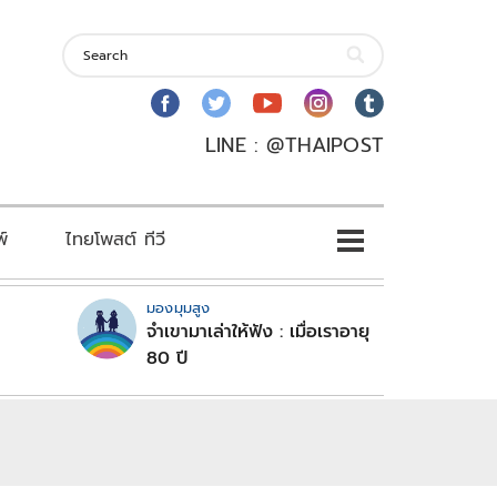
LINE : @THAIPOST
พ์
ไทยโพสต์ ทีวี
มองมุมสูง
จำเขามาเล่าให้ฟัง : เมื่อเราอายุ
80 ปี