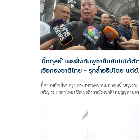
'บิ๊กดุลย์' เผยฝั่งกัมพูชายืนยันไม่ได้ตั
เชือกธงชาติไทย - รุกล้ำอธิปไตย แต่ย
ไม่เชื่อทั้งหมด
ที่ศาลหลักเมือง กรุงเทพมหานคร พล.ท.อดุลย์ บุญธรรม
เจริญ รมว.กลาโหม เปิดเผยถึงกรณีธงชาติไทยสูญหายจ
เสาธงในพื้นที่รูปตัวยู (U) บริเว