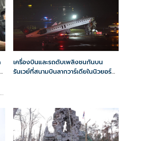
ด
เครื่องบินและรถดับเพลิงชนกันบน
ัง
รันเวย์ที่สนามบินลากวาร์เดียในนิวยอร์ก
ตาย 2 ศพ
าก