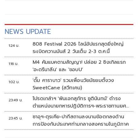
NEWS UPDATE
808 Festival 2026 ไลน์อัปแรกสุดยิ่งใหญ่
1:24 น.
ระเบิดความมันส์ 2 วันเต็ม 2-3 ต.ค.นี้
M4 คัมแบคตามสัญญา! ปล่อย 2 ซิงเกิลแรก
1:16 น.
'อะดรีนาลีน' และ 'ชอบU'
'ดั๊ม คาราบาว' รวมเพื่อนวัยมัธยมตั้งวง
1:02 น.
SweetCane (สวีทเคน)
โปรดเกล้าฯ 'พันเอกสุภัทร ชูตินันทน์' ดำรง
23:49 น.
ตำแหน่งนายทหารปฏิบัติการฯ-พระราชทานยศ
'พลตรี'
ซาอุฯ-ตุรเคีย-ปากีสถานลงนามข้อตกลงด้าน
23:45 น.
การป้องกันประเทศท่ามกลางสงครามในภูมิภาค