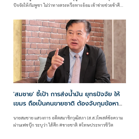
ปัจจัยให้กัมพูชา ไม่ว่าทางตรงหรือทางอ้อม เข้าข่ายช่วยข้าศึก
ทำร้ายทหารและพลเมืองไทย ขอให้ประชาชนช่วยแจ้งความ
ดำเนินคดีตามประมวลกฎหมายอาญา มาตรา 122 ซึ่งมีโทษ
สูงสุดถึงประหารชีวิต
'สมชาย' ชี้เป้า การส่งน้ำมัน ยุทธปัจจัย ให้
เขมร ถือเป็นคนขายชาติ ต้องจับกุมข้อหา
กบฏ
นายสมชาย แสวงการ อดีตสมาชิกวุฒิสภา (ส.ส.)โพสต์ข้อความ
ผ่านเฟซบุ๊ก ระบุว่า ไส้ศึก #ขายชาติ #โทษประหารชีวิต