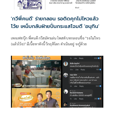
'กวีพี่คนดี' ร่ายกลอน รอติดคุกไม่ไหวแล้ว
โว้ย เหน็บกลับฝ่ายปั่นกระแสโจมตี 'อนุทิน'
เพจเฟซบุ๊ก พี่คนดี กวีสมัครเล่น โพสต์บทกลอนชื่อ "รอไม่ไหว
(แล้วโว้ย)" มีเนื้อหาดังนี้ วิกฤติโลก ดำเนินอยู่ จงรู้ด้วย