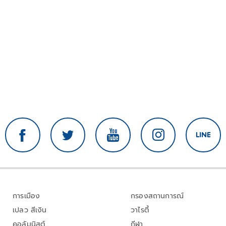
การเมือง
กรองสถานการณ์
เปลว สีเงิน
วาไรตี้
คอลัมนิสต์
กีฬา