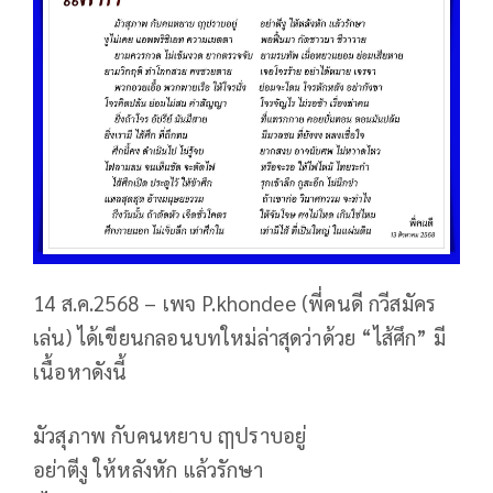
14 ส.ค.2568 – เพจ P.khondee (พี่คนดี กวีสมัคร
เล่น) ได้เขียนกลอนบทใหม่ล่าสุดว่าด้วย “ไส้ศึก” มี
เนื้อหาดังนี้
มัวสุภาพ กับคนหยาบ ฤๅปราบอยู่
อย่าตีงู ให้หลังหัก แล้วรักษา