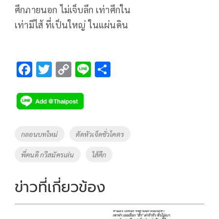
ศึกภายนอก ไม่เจ็บลึก เท่าศึกใน
เท่ามีไส้ ที่เป็นใหญ่ ในแผ่นดิน
F
T
C
Li
S
ac
wi
o
n
h
e
tt
p
e
ar
b
er
y
e
o
Li
Tags
กลอนบทใหม่
ตัดหัวเจ็ดชั่วโคตร
o
n
พี่คนดี กวีสมัครเล่น
ไส้ศึก
k
k
ข่าวที่เกี่ยวข้อง