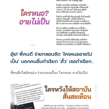
อุ้ย! พี่คนดี ร่ายกลอนซัด 'ใครหนออายไม่
เป็น' บอกคนอื่นทำเรียก 'ฮั้ว' เธอทำเรียก
'เข้าร่วมต่อสู้'
พี่คนดีกวีสมัครเล่น ร่ายกลอนเรื่อง 'ใครหนอ อายไม่เป็น'