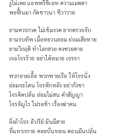
งูไม่เคย แอพพริชิเอท ความเมตตา
พอฟื้นมา กัดชาวนา ชีวาวาย
ยามควรกวด ไม่เข้มงวด ยากตรวจจับ
ยามรบทัพ เมื่อหยวนยอม ย่อมเสียหาย
ยามวิกฤติ ทำโลกสวย คงซวยตาย
เจอโจรร้าย อย่าได้หมาย เจรจา
พวกอวยเอื้อ พวกพายเรือ ให้โจรนั่ง
ย่อมจะโดน โจรหักหลัง อย่ากังขา
โจรคิดปล้น ย่อมไม่สน คำสัญญา
โจรจัญไร ไม่รอช้า เรื่องฆ่าคน
ยิ่งถ้าโจร อัปรีย์ มันมีสาย
ที่แทรกกาย คอยบั่นทอน ตอนมันปล้น