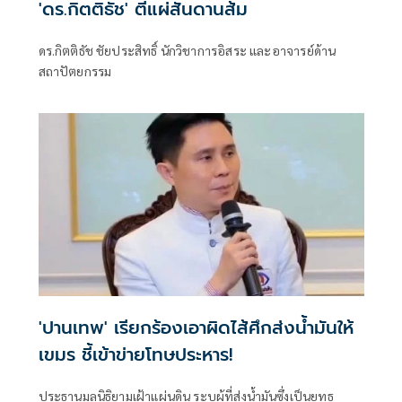
'ดร.กิตติธัช' ตีแผ่สันดานส้ม
ดร.กิตติธัช ชัยประสิทธิ์ นักวิชาการอิสระ และอาจารย์ด้าน
สถาปัตยกรรม
'ปานเทพ' เรียกร้องเอาผิดไส้ศึกส่งน้ำมันให้
เขมร ชี้เข้าข่ายโทษประหาร!
ประธานมูลนิธิยามเฝ้าแผ่นดิน ระบุผู้ที่ส่งน้ำมันซึ่งเป็นยุทธ