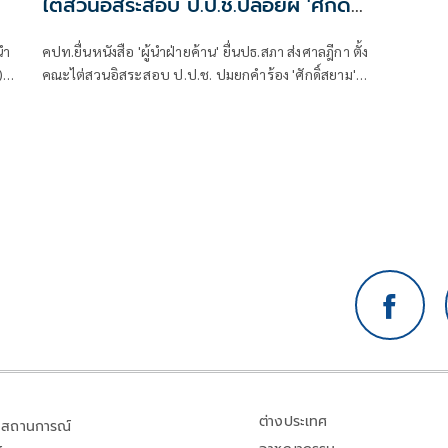
ไต่สวนอิสระสอบ ป.ป.ช.ปล่อยผี 'ศักดิ์
สยาม'
นำ
คปท.ยื่นหนังสือ 'ผู้นำฝ่ายค้าน' ยื่นปธ.สภา ส่งศาลฎีกา ตั้ง
)
คณะไต่สวนอิสระสอบ ป.ป.ช. ปมยกคำร้อง 'ศักดิ์สยาม'
มา
ด้าน 'ปชน.' คาดยื่นต้นมิ.ย. ขณะที่ประชาธิปัตย์-ไทยภักดี-
เสรีรวมไทย ประกาศพร้อมหนุน
ย
ต่างประเทศ
สถานการณ์