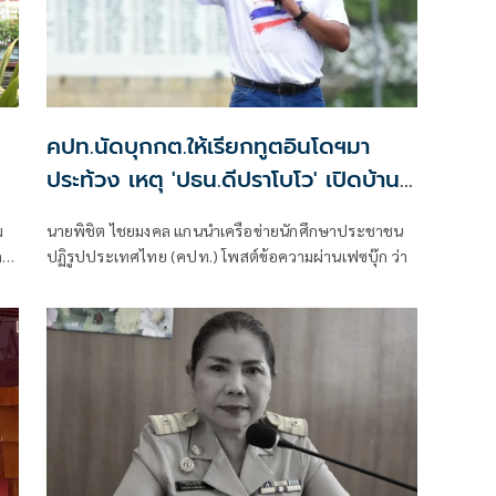
คปท.นัดบุกกต.ให้เรียกทูตอินโดฯมา
ประท้วง เหตุ 'ปธน.ดีปราโบโว' เปิดบ้าน
รับรอง 'ยิ่งลักษณ์'
ม
นายพิชิต ไชยมงคล แกนนำเครือข่ายนักศึกษาประชาชน
ว่า
ปฏิรูปประเทศไทย (คปท.) โพสต์ข้อความผ่านเฟซบุ๊ก ว่า
ด้