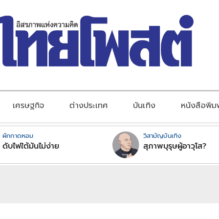
เศรษฐกิจ
ต่างประเทศ
บันเทิง
หนังสือพิม
ผักกาดหอม
วิสามัญบันเทิง
ดับไฟใต้มันไม่ง่าย
สุภาพบุรุษผู้อาวุโส?