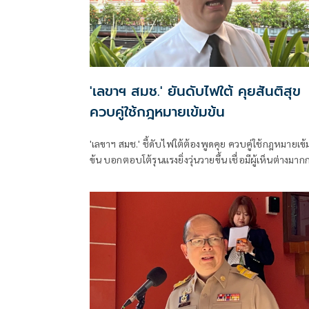
'เลขาฯ สมช.' ยันดับไฟใต้ คุยสันติสุข
ควบคู่ใช้กฎหมายเข้มข้น
'เลขาฯ สมช.' ชี้ดับไฟใต้ต้องพูดคุย ควบคู่ใช้กฎหมายเข้
ข้น บอกตอบโต้รุนแรงยิ่งวุ่นวายขึ้น เชื่อมีผู้เห็นต่างมากก
ครึ่งพร้อมเข้ากระบวนการ รับมาเลเซียสำคัญทำให้สงบไ