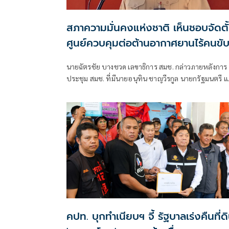
สภาความมั่นคงแห่งชาติ เห็นชอบจัดตั
ศูนย์ควบคุมต่อต้านอากาศยานไร้คนขั
นายฉัตรชัย บางชวด เลขาธิการ สมช. กล่าวภายหลังการ
ประชุม สมช. ที่มีนายอนุทิน ชาญวีรกูล นายกรัฐมนตรี 
รมว.มหาดไทย เป็นประธานว่า ที่ประชุมมีการพิจารณา 
เรื่อง เรื่องแรกคือ แนวทางมาตรการป้องกันแก้ปัญหาเรื่
อากาศยานไร้คนขับ ซึ่งที่ประชุม สมช.เมื่อปี 68 เคยมีมต
มอบหมายกองทัพอากาศ (ทอ.)
คปท. บุกทำเนียบฯ จี้ รัฐบาลเร่งคืนที่ด