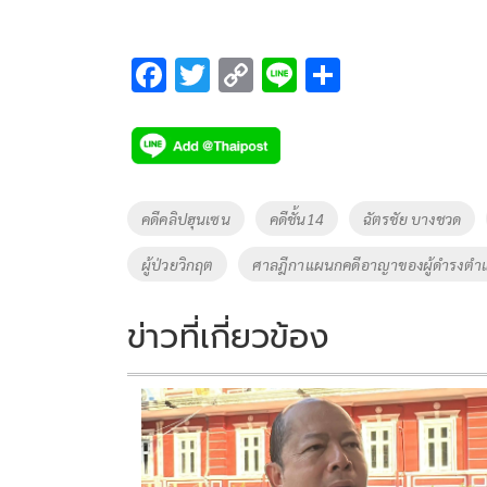
F
T
C
Li
S
ac
wi
o
n
h
e
tt
p
e
ar
b
er
y
e
o
Li
Tags
คดีคลิปฮุนเซน
คดีชั้น14
ฉัตรชัย บางชวด
o
n
ผู้ป่วยวิกฤต
ศาลฎีกาแผนกคดีอาญาของผู้ดำรงตำแ
k
k
ข่าวที่เกี่ยวข้อง