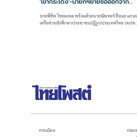
'เขากระโดง'-นายกฯย้ายชื่อออกจาก
ทะเบียนบ้าน
นายพิชิต ไชยมงคล พร้อมด้วยนายนัสเซอร์ ยีหมะ แกน
เครือข่ายนักศึกษาประชาชนปฏิรูปประเทศไทย (คปท.
รวมไปถึงตัวแทนสมาพันธ์แรงงานรัฐวิสาหกิจสัมพันธ์ ส
พันธ์สมานฉันท์แรงงานไทย และสหภาพแรงงาน
รัฐวิสาหกิจรถไฟแห่งประเทศไทย เข้ายื่นหนังสือต่อนา
อนุทิน ชาญวีรกูล นายกรัฐมนตรี
การเมือง
กรอง