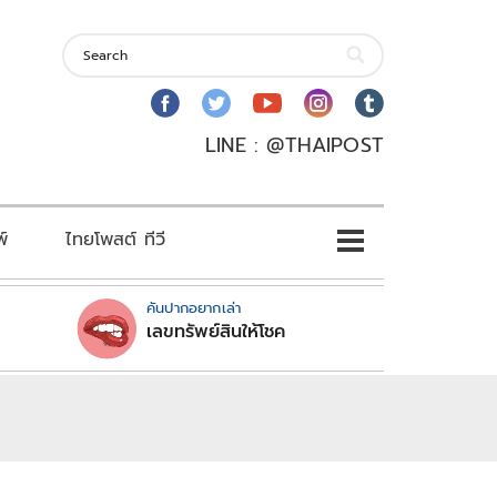
LINE : @THAIPOST
พ์
ไทยโพสต์ ทีวี
คันปากอยากเล่า
เลขทรัพย์สินให้โชค