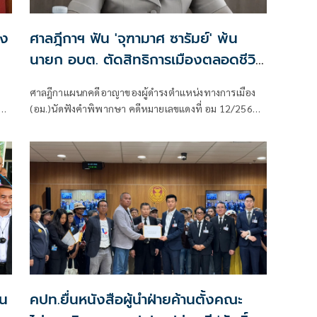
้ง
ศาลฎีกาฯ ฟัน 'จุฑามาศ ซารัมย์' พ้น
บ
นายก อบต. ตัดสิทธิการเมืองตลอดชีวิต
จงใจปกปิดบัญชีทรัพย์สิน
ศาลฎีกาแผนกคดีอาญาของผู้ดำรงตำแหน่งทางการเมือง
และ
(อม.)นัดฟังคำพิพากษา คดีหมายเลขแดงที่ อม 12/2565
2
ระหว่าง ป.ป.ช. ผู้ร้อง และ นางจุฑามาศ ซารัมย์ นายก
อง
อบต.เมืองแฝก อ.ลำปลายมาศ จ.บุรีรัมย์ ในกรณียื่นบัญชี
ิ
แสดงทรัพย์สินและหนี้สินเป็นเท็จ ไม่ได้แสดงรายการเงิน
ฝากธนาคารออมสิน จำนวน 847,654.71 บาท และสลาก
ออมสิน มูลค่า 2 ล้านบาท อันเป็นการจงใจปกปิดบัญชี
ทรัพย์สิน
ิน
คปท.ยื่นหนังสือผู้นำฝ่ายค้านตั้งคณะ