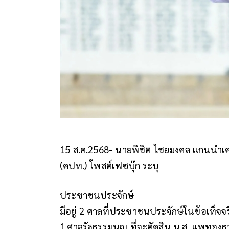
15 ส.ค.2568- นายพิชิต ไชยมงคล แกนนำเ
(คปท.) โพสต์เฟซบุ๊ก ระบุ
ประชาชนประจักษ์
มีอยู่ 2 ศาลที่ประชาชนประจักษ์ในข้อเท็จจร
1.ศาลรัฐธรรมนูญ ที่จะตัดสิน น.ส. แพทองธาร