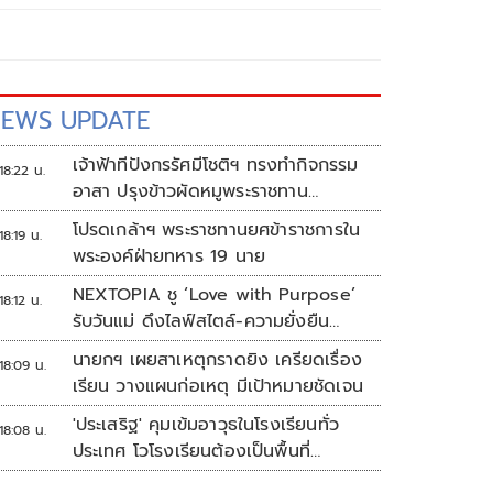
EWS UPDATE
เจ้าฟ้าทีปังกรรัศมีโชติฯ ทรงทำกิจกรรม
18:22 น.
อาสา ปรุงข้าวผัดหมูพระราชทาน
ประชาชน
โปรดเกล้าฯ พระราชทานยศข้าราชการใน
18:19 น.
พระองค์ฝ่ายทหาร 19 นาย
NEXTOPIA ชู ‘Love with Purpose’
18:12 น.
รับวันแม่ ดึงไลฟ์สไตล์-ความยั่งยืน
สร้างประสบการณ์ช้อปปิงมีความหมาย
นายกฯ เผยสาเหตุกราดยิง เครียดเรื่อง
18:09 น.
เรียน วางแผนก่อเหตุ มีเป้าหมายชัดเจน
'ประเสริฐ' คุมเข้มอาวุธในโรงเรียนทั่ว
18:08 น.
ประเทศ โวโรงเรียนต้องเป็นพื้นที่
ปลอดภัย