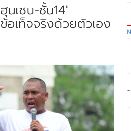
ปฮุนเซน-ชั้น14'
ข้อเท็จจริงด้วยตัวเอง
N