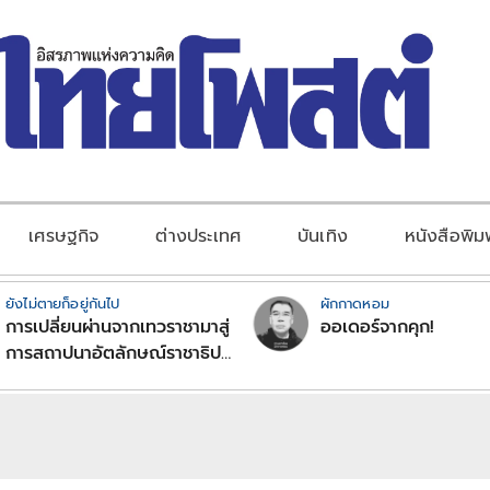
เศรษฐกิจ
ต่างประเทศ
บันเทิง
หนังสือพิม
ยังไม่ตายก็อยู่กันไป
ผักกาดหอม
การเปลี่ยนผ่านจากเทวราชามาสู่
ออเดอร์จากคุก!
การสถาปนาอัตลักษณ์ราชาธิป
ไตยแบบพุทธศาสนาในพระไตร
ปิฏก : สามัญผลสูตรในฐานะ
ทฤษฎีขีดจำกัดของอำนาจรัฐ
เหนือแรงงานและทรัพย์สิน