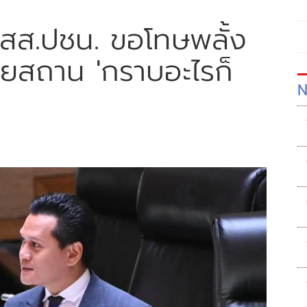
 สส.ปชน. ขอโทษพลั้ง
ียสถาน 'กราบอะไรก็
N