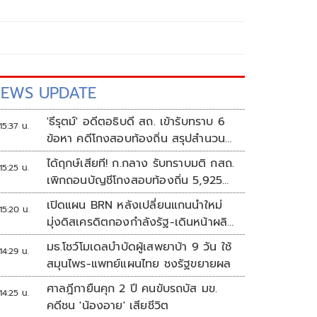
EWS UPDATE
'ธีรุตม์' อดีตอธิบดี สถ. เข้ารับทราบ 6
15:37 น.
ข้อหา คดีโกงสอบท้องถิ่น สรุปสำนวน
ส่ง ป.ป.ช. สัปดาห์หน้า
ได้ฤกษ์เสียที! ก.กลาง รับทราบมติ กสถ.
15:25 น.
เพิกถอนบัญชีโกงสอบท้องถิ่น 5,925
ราย
เปิดแผน BRN หลังเปลี่ยนแกนนำใหม่
15:20 น.
มุ่งดิสเครดิตกองกำลังรัฐ-เดินหน้าผลิต
แนวร่วม
มธ.โชว์โมเดลบำบัดผู้เสพยาบ้า 9 วัน ใช้
14:29 น.
สมุนไพร-แพทย์แผนไทย ชงรัฐขยายผล
ศาลฎีกายืนคุก 2 ปี คนขับรถบัส มข.
14:25 น.
คดีชน 'น้องอาย' เสียชีวิต