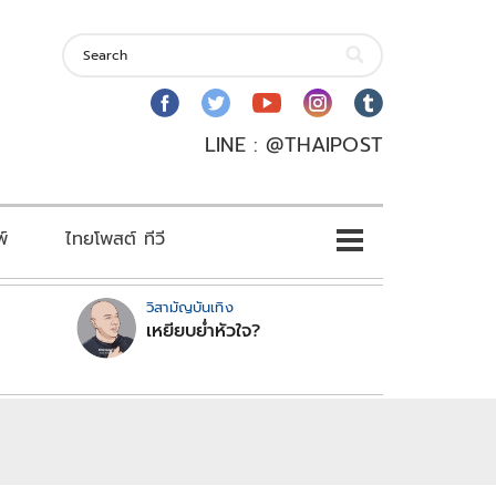
LINE : @THAIPOST
พ์
ไทยโพสต์ ทีวี
วิสามัญบันเทิง
เหยียบย่ำหัวใจ?