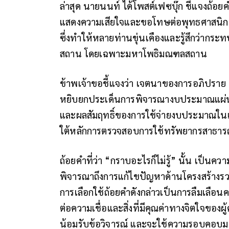
ล่าสุด นายนนท์ ได้โพสต์เฟซบุ๊ก ชี้แจงถ้อยค
แสดงความเสียใจและขอโทษต่อพุทธศาสนิกชน
ซึ่งทำให้หลายท่านขุ่นเคืองและรู้สึกว่าก
สถาน โดยเฉพาะมหาโพธิมณฑลสถาน
ข้าพเจ้าขอชี้แจงว่า เจตนาของการอภิปราย มิใ
หยิบยกประเด็นการพิจารณางบประมาณแผ่นด
และผลสัมฤทธิ์ของการใช้จ่ายงบประมาณในเช
ใต้หลักการตรวจสอบการใช้ทรัพยากรสาธารณะ 
ถ้อยคำที่ว่า “กราบอะไรก็ไม่รู้” นั้น เป็นค
พิจารณาถึงการแก้ไขปัญหาด้านโครงสร้างรวมถึ
การเลือกใช้ถ้อยคำดังกล่าวเป็นการลืมเลือ
ต่อความเชื่อและสิ่งที่มีคุณค่าทางจิตใจของ
น้อมรับข้อวิจารณ์ และจะใช้ความรอบคอบมาก