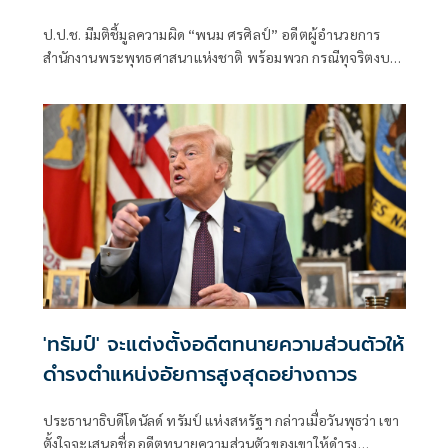
ป.ป.ช. มีมติชี้มูลความผิด “พนม ศรศิลป์” อดีตผู้อำนวยการ
สำนักงานพระพุทธศาสนาแห่งชาติ พร้อมพวก กรณีทุจริตงบ
อุดหนุนจัดงานวันสำคัญทางพระพุ
'ทรัมป์' จะแต่งตั้งอดีตทนายความส่วนตัวให้
ดำรงตำแหน่งอัยการสูงสุดอย่างถาวร
ประธานาธิบดีโดนัลด์ ทรัมป์ แห่งสหรัฐฯ กล่าวเมื่อวันพุธว่า เขา
ตั้งใจจะเสนอชื่ออดีตทนายความส่วนตัวของเขาให้ดำรง