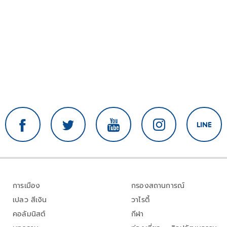
การเมือง
กรองสถานการณ์
เปลว สีเงิน
วาไรตี้
คอลัมนิสต์
กีฬา