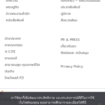
บทความ
ท่องเที่ยว – ศิลปวัฒนธรรม
เศรษฐกิจ
ประชาสัมพันธ์
ข่าวพระราชสำนัก
ภูมิภาค
หนังสือพิมพ์
สิ่งแวดล้อม
ต่างประเทศ
PR & PRESS
อาชญากรรม
เกี่ยวกับเรา
X-CITE
ติดต่อและ สนับสนุน
ยานยนต์
สาธารณสุข-คุณภาพชีวิต
Privacy Policy
บันเทิง
ไทยโพสต์ ทีวี
เราใช้คุกกี้เพื่อพัฒนาประสิทธิภาพ และประสบการณ์ที่ดีในการใช้
Copyright© thaipost.net, All rights reserved.,
เว็บไซต์ของคุณ คุณสามารถศึกษารายละเอียดได้ที่นี่