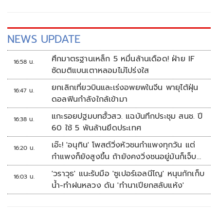
NEWS UPDATE
ศึกมาตรฐานเหล็ก 5 หมื่นล้านเดือด! ฝ่าย IF
16:58 น.
ซัดมติแบนเตาหลอมไม่โปร่งใส
ยกเลิกเที่ยวบินและเร่งอพยพในจีน พายุไต้ฝุ่น
16:47 น.
ดอลฟินกำลังใกล้เข้ามา
แกะรอยปฐมบทฮั้วสว. แฉบันทึกประชุม สนช. ปี
16:38 น.
60 ใช้ 5 พันล้านยึดประเทศ
เอ๊ะ! 'อนุทิน' โพสต์วิ่งหัวชนกำแพงทุกวัน แต่
16:20 น.
กำแพงก็ยังสูงขึ้น ถ้ายังคงวิ่งชนอยู่มันก็เจ็บ
หัวอีก
'วราวุธ' แนะรับมือ 'ซูเปอร์เอลนีโญ' หนุนกักเก็บ
16:03 น.
น้ำ-ทำฝนหลวง ดัน 'ทำนาเปียกสลับแห้ง'