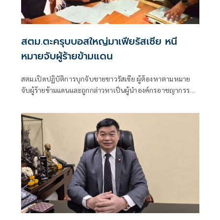
สตม.ตะครุบบอสใหญ่มาเฟียรัสเซีย หนี
หมายจับผู้ร้ายข้ามแดน
สตม.เปิดปฏิบัติการบุกจับชายชาวรัสเซีย ผู้ต้องหาตามหมาย
จับผู้ร้ายข้ามแดนและถูกกล่าวหาเป็นผู้นำองค์กรอาชญากรรม
ข้ามชาติรายใหญ่ของรัสเซีย หลังสืบทราบหลบซ่อนตัวอยู่ใน
จังหวัดภูเก็ต พร้อมพบอยู่ในราชอาณาจักรเกิ