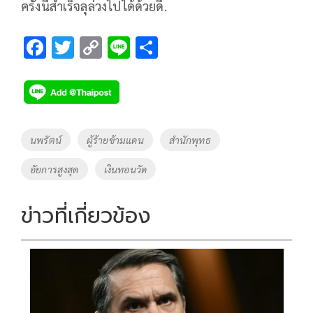
ครั้งนี้สำเร็จลุล่วงไปได้ด้วยดี.
F
T
C
Li
S
ac
wi
o
n
h
e
tt
p
e
ar
b
er
y
e
o
Li
Tags
นพรัตน์
ผู้ร้ายข้ามแดน
สำนักพุทธ
o
n
อัยการสูงสุด
เงินทอนวัด
k
k
ข่าวที่เกี่ยวข้อง