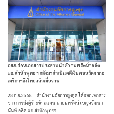
อสส.ร่อนเอกสารประสานนำตัว “นพรัตน์”อดีต
ผอ.สำนักพุทธฯ กลังมาดำเนินคดีเงินทอนวัดจากอ
เมริกาฯถึงไทยเเล้วเมื่อวาน
28 ก.ย.2568 – สำนักงานอัยการสูงสุด ได้ออกเอกสาร
ข่าว การส่งผู้ร้ายข้ามเเดน นายนพรัตน์ เบญจวัฒนา
นันท์ อดีต ผอ.สำนักพุทธฯ