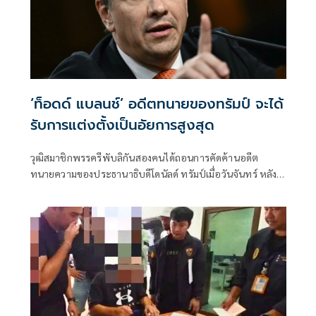
‘ท็อดด์ แบลนช์’ อดีตทนายของทรัมป์ จะได้
รับการแต่งตั้งเป็นอัยการสูงสุด
วุฒิสมาชิกพรรครีพับลิกันสองคนได้ถอนการคัดค้านอดีต
ทนายความของประธานาธิบดีโดนัลด์ ทรัมป์เมื่อวันจันทร์ หลัง
จากที่ท็อดด์ แบลนช์ยอมประนีประนอมในประเด็นที่เป็นข้อถก
เถียง คณะกรรมการตุลาการวุฒิสภามีกำหนดลงคะแนนเสียง
เกี่ยวกับแบลนช์ในวันอังคารนี้ ตามด้วยการลงคะแนนเสียงโดย
วุฒิสภาทั้งหมดภายในสัปดาห์นี้