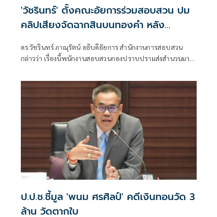
'วัชรินทร์' ตั้งคณะอัยการร่วมสอบสวน ปม
คลิปเสียงจัดฉากสินบนทองคำ หลัง
อสส.รับเป็นคดีนอกราชฯ
ดร.วัชรินทร์ ภาณุรัตน์ อธิบดีอัยการ สำนักงานการสอบสวน
กล่าวว่า เรื่องนี้พนักงานสอบสวนกองปราบปรามส่งสํานวนมาที่
อัยการสอบสวน เมื่อวันที่ 11 มิ.ย.2569 ซึ่งเมื่อได้รับสำนวน ตนมี
ความเห็นเสนอไปยังอัยการสูงสุด ว่าคดีนี้มีการกระทําส่วนหนึ่ง
เกิดในประเทศไทยเเละ ส่วนหนึ่งเกิดขึ้นที่สถานทูตกรุงลอนดอน
ประเทศอังกฤษ ตามหลักเกณฑ์เเล้วต้องเป็นคดีนอกราช
อาณาจักรตาม ป.วิอาญามาตรา 20 ซึ่งเป็นอำนาจอัยการสูงสุด
ป.ป.ช.ชี้มูล 'พนม ศรศิลป์' คดีเงินทอนวัด 3
ล้าน วัดตากใบ