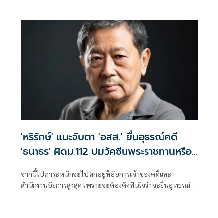
ตำแหน่งอัยการสูงสุดอย่างถาวร
'หริรักษ์' แนะจับตา 'อสส.' ยื่นอุธรณ์คดี
'ธนาธร' ผิดม.112 ปมวัคซีนพระราชทานหรือ
ไม่ หลังศาลอาญายกฟ้อง
จากนี้ไปภาระหนักจะไปตกอยู่ที่อัยการเจ้าของคดีและ
สำนักงานอัยการสูงสุด เพราะจะต้องตัดสินใจว่าจะยื่นอุทธรณ์
หรือไม่ แต่เมื่อดูจากข้อเท็จจริงทั้งหมดแล้ว อัยการไม่ยื่นอุทธรณ์
คงไม่ได้