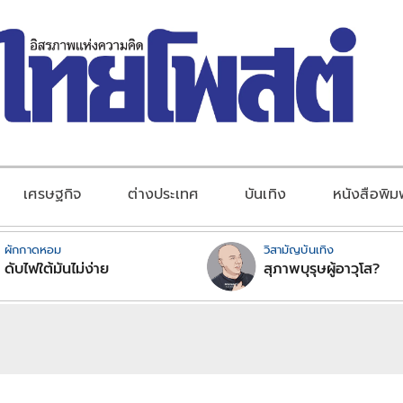
เศรษฐกิจ
ต่างประเทศ
บันเทิง
หนังสือพิม
ผักกาดหอม
วิสามัญบันเทิง
ดับไฟใต้มันไม่ง่าย
สุภาพบุรุษผู้อาวุโส?