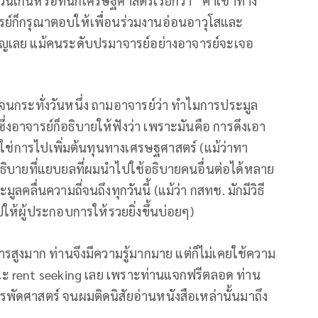
นเกินหรือที่นักเศรษฐศาสตร์เรียกว่า “ค่าเช่าทาง
รย์ก็กรุณาตอบให้เพื่อนร่วมงานอ่อนอาวุโสและ
าญเลย แม้คนระดับปรมาจารย์อย่างอาจารย์จะเจอ
จนกระทั่งวันหนึ่ง ถามอาจารย์ว่า ทำไมการประมูล
ึ่งอาจารย์ก็อธิบายให้ฟังว่า เพราะมันคือ การดึงเอา
ช่การไปเพิ่มต้นทุนทางเศรษฐศาสตร์ (แม้ว่าทา
ธีอธิบายที่แยบยลที่ผมนำไปใช้อธิบายคนอื่นต่อได้หลาย
คลื่นความถี่จนถึงทุกวันนี้ (แม้ว่า กสทช. มักมีวิธี
ห้ผู้ประกอบการให้รวยยิ่งขึ้นบ่อยๆ)
ารสูงมาก ท่านจึงมีความรู้มากมาย แต่ก็ไม่เคยใช้ความ
ณะ rent seeking เลย เพราะท่านแจกฟรีตลอด ท่าน
ัดศาสตร์ จนผมติดนิสัยอ่านหนังสือเหล่านั้นมาถึง