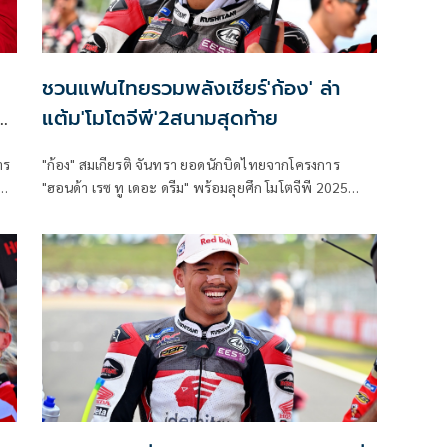
ชวนแฟนไทยรวมพลังเชียร์'ก้อง' ล่า
ก
แต้ม'โมโตจีพี'2สนามสุดท้าย
าร
"ก้อง" สมเกียรติ จันทรา ยอดนักบิดไทยจากโครงการ
"ฮอนด้า เรซ ทู เดอะ ดรีม" พร้อมลุยศึก โมโตจีพี 2025
น
สนาม 21 รายการ โปรตุกีส กรังด์ปรีซ์ มุ่งมั่นเดินหน้าลุ้นเก็บ
แต้ม 2 สนามสุดท้ายของฤดูกาลในสุดสัปดาห์นี้ที่ อัลการ์ฟ
อินเตอร์เนชั่นแนล เซอร์กิต เมืองปอร์ติเมา ประเทศ
โปรตุเกส