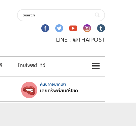
LINE : @THAIPOST
พ์
ไทยโพสต์ ทีวี
คันปากอยากเล่า
เลขทรัพย์สินให้โชค