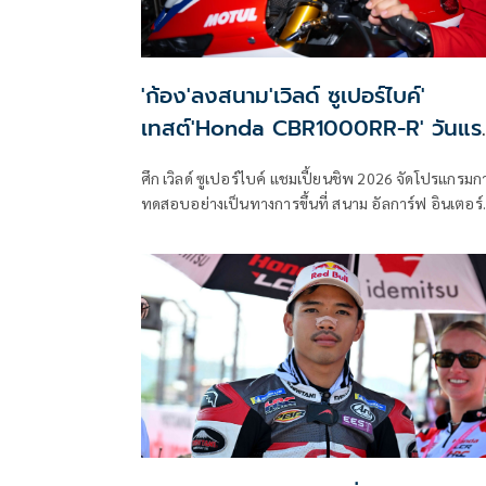
'ก้อง'ลงสนาม'เวิลด์ ซูเปอร์ไบค์'
เทสต์'Honda CBR1000RR-R' วันแร
ที่ปอร์ติเมา
ศึก เวิลด์ ซูเปอร์ไบค์ แชมเปี้ยนชิพ 2026 จัดโปรแกรมก
ทดสอบอย่างเป็นทางการขึ้นที่ สนาม อัลการ์ฟ อินเตอร์
เนชั่นแนล เซอร์กิต เมืองปอร์ติเมา ประเทศโปรตุเกส เป็
เวลา 2 วัน ระหว่างวันที่ 9-10 มีนาคมนี้