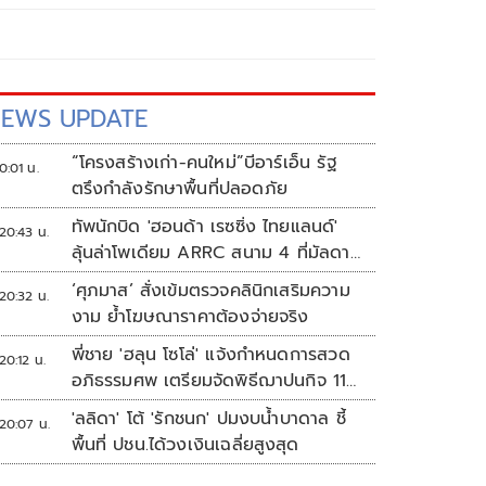
EWS UPDATE
“โครงสร้างเก่า-คนใหม่”บีอาร์เอ็น รัฐ
0:01 น.
ตรึงกำลังรักษาพื้นที่ปลอดภัย
ทัพนักบิด 'ฮอนด้า เรซซิ่ง ไทยแลนด์'
20:43 น.
ลุ้นล่าโพเดียม ARRC สนาม 4 ที่มัลดาลิ
กา
‘ศุภมาส’ สั่งเข้มตรวจคลินิกเสริมความ
20:32 น.
งาม ย้ำโฆษณาราคาต้องจ่ายจริง
พี่ชาย 'ฮลุน โซโล่' แจ้งกำหนดการสวด
20:12 น.
อภิธรรมศพ เตรียมจัดพิธีฌาปนกิจ 11
ส.ค.
'ลลิดา' โต้ 'รักชนก' ปมงบน้ำบาดาล ชี้
20:07 น.
พื้นที่ ปชน.ได้วงเงินเฉลี่ยสูงสุด