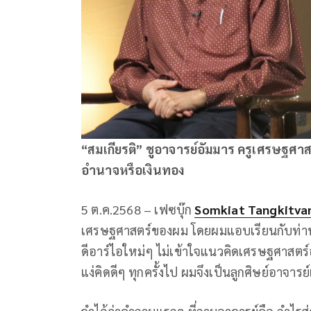
“สมเกียรติ” ชูอาจารย์อัมมาร ครูเศรษฐศาส
อำนาจหรือเงินทอง
5 ต.ค.2568 – เฟซบุ๊ก
Somkiat Tangkitva
เศรษฐศาสตร์ของผม โดยผมแอบเรียนกับท่านบ
ดีอาร์ไอใหม่ๆ ไม่เข้าใจแนวคิดเศรษฐศาสตร์
แง่คิดดีๆ ทุกครั้งไป ผมจึงเป็นลูกศิษย์อาจาร