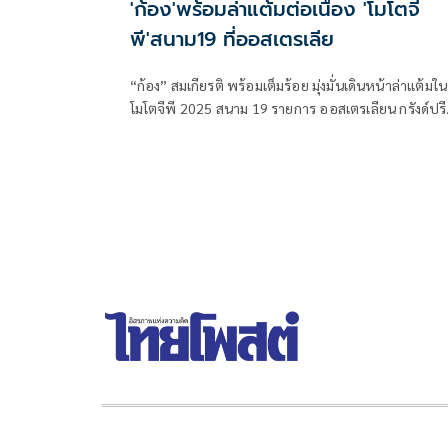
'ก้อง'พร้อมล่าแต้มต่อเนื่อง 'โมโตจี
พี'สนาม19 ที่ออสเตรเลีย
“ก้อง” สมเกียรติ พร้อมเต็มร้อย มุ่งมั่นเดินหน้าล่าแต้มใน
โมโตจีพี 2025 สนาม 19 รายการ ออสเตรเลียน กรังด์ปรี
ขณะ “ก๊องส์” ธัชกร บัวศรี ดาวรุ่งชาวไทยได้รับข่าวดี ผ่
ความฟิตคัมแบ็กสู่สนาม โมโตทรี ครั้งแรกในรอบ 3 เดือ
โดยจะลงบิดที่สนาม ฟิลลิป ไอส์แลนด์ ประเทศออสเตรเ
สุดสัปดาห์นี้