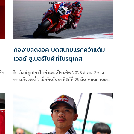
'ก้อง'ปลดล็อค บิดสนามแรกคว้าแต้ม
'เวิลด์ ซูเปอร์ไบค์'ที่โปรตุเกส
ศึก
ศึก เวิลด์ ซูเปอร์ไบค์ แชมเปี้ยนชิพ 2026 สนาม 2 ดวล
ความเร็วเรซที่ 2 เมื่อคืนวันอาทิตย์ที่ 29 มีนาคมที่ผ่านมา ที่
ทีม
อัลการ์ฟ อินเตอร์เนชั่นแนล เซอร์กิต เมืองปอร์ติเมา
ัน
ประเทศโปรตุเกส ชิงชัยกันทั้งสิ้น 20 รอบสนาม