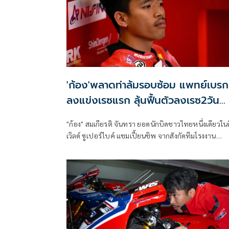
'ก้อง'พลาดท่าล้มรอบซ้อม แพทย์เบรก
ลงแข่งเรซแรก ลุ้นฟื้นตัวลงเรซ2วัน
อาทิตย์นี้
"ก้อง" สมเกียรติ จันทรา ยอดนักบิดชาวไทยหนึ่งเดียวใน
เวิลด์ ซูเปอร์ไบค์ แชมเปี้ยนชิพ จากสังกัดทีมโรงงาน
ฮอนด้า เอชอาร์ซี เสียหลักล้มในการซ้อมครั้งที่ 3 ก่อนที่
แพทย์จะแถลงมีมติให้ถอนตัวจากการแข่งขันเรซแรกในว
เสาร์ เพื่อรักษาอาการบาดเจ็บ เตรียมลุ้นคัมแบ็กในวัน
อาทิตย์นี้ที่ ทีที เซอร์กิต แอสเซ่น ประเทศเนเธอร์แลนด์