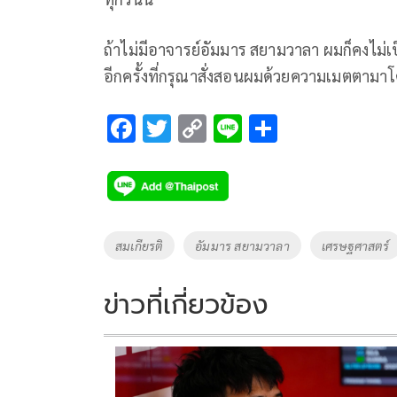
ถ้าไม่มีอาจารย์อัมมาร สยามวาลา ผมก็คงไม่
อีกครั้งที่กรุณาสั่งสอนผมด้วยความเมตตาม
F
T
C
Li
S
ac
wi
o
n
h
e
tt
p
e
ar
b
er
y
e
o
Li
Tags
สมเกียรติ
อัมมาร สยามวาลา
เศรษฐศาสตร์
o
n
k
k
ข่าวที่เกี่ยวข้อง