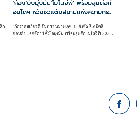
'ก้อง'ยังมุ่งมั่น'โมโตจีพี' พร้อมลุยต่อที่
อินโดฯ หวังซิวแต้มสนามแห่งความทรง
จำ
ศึก
"ก้อง" สมเกียรติ จันทรา หมายเลข 35 สังกัด อิเดมิตสึ
ซ์
ฮอนด้า แอลซีอาร์ ตั้งใจมุ่งมั่น พร้อมลุยศึก โมโตจีพี 2025
าน
สนาม 18 อินโดนีเซียน กรังด์ปรีซ์ สุดสัปดาห์นี้ หวังเก็บแต้ม
น
ที่ เปอร์ตามิน่า มันดาลิกา อินเตอร์เนชั่นแนล เซอร์กิต
ลีย
ประเทศอินโดนีเซีย สนามที่เคยคว้าชัยชนะมาครองในรุ่น
โมโตทู