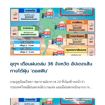
อันดามันตอนบนและอ่าวไทยตอนบน และฝนตกหนักถึงหนัก
มากบริเวณประเทศไทย
อุตุฯ เตือนฝนถล่ม 36 จังหวัด อัปเดตเส้น
ทางไต้ฝุ่น 'ดอลฟิน'
กรมอุตุนิยมวิทยา พยากรณ์อากาศ 24 ชั่วโมงข้างหน้าว่า
ประเทศไทยมีฝนตกหนักบางแห่ง และมีฝนตกหนักมากบาง
พื้นที่ในภาคเหนือ ภาคตะวันออกเฉียงเหนือ และภาคตะวันออก