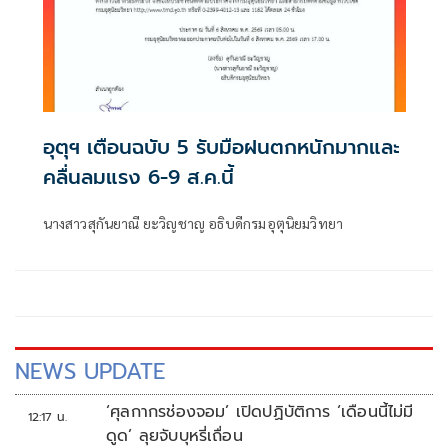
อุตุฯ เตือนฉบับ 5 รับมือฝนตกหนักมากและ
คลื่นลมแรง 6-9 ส.ค.นี้
นางสาวสุกันยาณี ยะวิญชาญ อธิบดีกรมอุตุนิยมวิทยา
NEWS UPDATE
‘ศุลกากรช่องจอม’ เปิดปฏิบัติการ ‘เดือนนี้ไม่มี
12:17 น.
ดูด’ ลุยจับบุหรี่เถื่อน