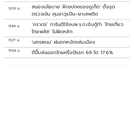
สนองนโยบาย 'ฝ่ายปกครองภูเก็ต' ตั้งจุด
12:01 น.
ตรวจเข้ม คุมอาวุธปืน–ยาเสพติด
‘ภราดร’ การันตีใช้งบพ.ร.ก.เงินกู้ทำ ‘ไทยเที่ยว
11:49 น.
ไทยพลัส’ ไม่ผิดหลัก
11:27 น.
'นครพนม' ฝนตกหนักถล่มเมือง
11:04 น.
ตีปี๊บส่งออกไทยครึ่งปีแรก 69 โต 17.6%