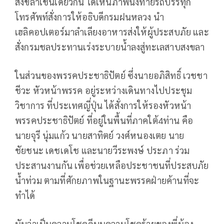
สงขลาเช่นเดียวกัน ได้เห็นภาพนั่งท้ายรถบรรทุก
โทรศัพท์สั่งการให้อธิบดีกรมฝนหลวง นำ
เฮลิคอปเตอร์มาลำเลียงอาหารส่งให้ผู้ประสบภัย และ
สั่งกรมชลประทานเร่งระบายน้ำลงสู่ทะเลสาบสงขลา
ในส่วนของพรรคประชาธิปัตย์ ซึ่งนายอภิสิทธิ์ เวชชา
ชีวะ หัวหน้าพรรค อยู่ระหว่างเดินทางไปประชุม
วิชาการ ที่ประเทศญี่ปุ่น ได้สั่งการให้รองหัวหน้า
พรรคประชาธิปัตย์ ที่อยู่ในพื้นที่ภาคใต้4ท่าน คือ
นายจุรี นุ่มแก้ว นายสาทิตย์ วงศ์หนองเตย นาย
ชัยชนะ เดชเดโช และนายวีระพงษ์ ประภา ร่วม
ประสานงานกัน เพื่อช่วยเหลือประชาชนที่ประสบภัย
น้ำท่วม ตามที่ศักยภาพในฐานะพรรคฝ่ายค้านที่จะ
ทำได้
นับว่าเป็นความโชคดีบนความโชคร้ายของพี่น้อง