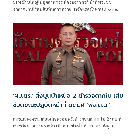
STM ยักษ์ใหญ่ในอุตสาหกรรมโดรนจากตุรกี นำทัพระบบ
อากาศยานไร้คนขับที่หลากหลาย มาจัดแสดงในงาน DronTech
Asia 2026 ระหว่างวันที่ 11–13 พ.ย. 69 ณ ศูนย์แสดงสินค้าและ
การประชุมอิมแพ็ค เมืองทองธานี ที่สามารถรองรับทุกภารกิจ
ป้องกันประเทศ พร้อมขับเคลื่อนอุตสาหกรรม UAV ด้วย AI และ
ระบบอัตโนมัติ ส่งออกกว่า 15 ประเทศ มุ่งสู่ผู้นำเทคโนโลยีไร้
คนขับระดับโลก
'ผบ.ตร.' สั่งปูนบำเหน็จ 2 ตำรวจตากใบ เสีย
ชีวิตขณะปฏิบัติหน้าที่ ติดยศ 'พล.ต.ต.'
สตช.แสดงความเสียใจต่อครอบครัวตำรวจ สภ.ตากใบ 2 นาย ที่
เสียชีวิตจากการตรวจค้นเป้าหมายในพื้นที่ ‘ผบ.ตร.’สั่งดูแล
สวัสดิการเต็มที่ และดูแลรักษาอย่างดีที่สุด 4 ตำรวจที่บาดเจ็บ