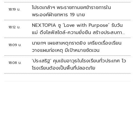
โปรดเกล้าฯ พระราชทานยศข้าราชการใน
18:19 น.
พระองค์ฝ่ายทหาร 19 นาย
NEXTOPIA ชู ‘Love with Purpose’ รับวัน
18:12 น.
แม่ ดึงไลฟ์สไตล์-ความยั่งยืน สร้างประสบกา
รณ์ช้อปปิงมีความหมาย
นายกฯ เผยสาเหตุกราดยิง เครียดเรื่องเรียน
18:09 น.
วางแผนก่อเหตุ มีเป้าหมายชัดเจน
'ประเสริฐ' คุมเข้มอาวุธในโรงเรียนทั่วประเทศ โว
18:08 น.
โรงเรียนต้องเป็นพื้นที่ปลอดภัย