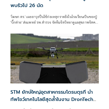
พบรัวไป 26 นัด
'โฆษก ตร.' เผยอาวุธปืนใช้ก่อเหตุกราดยิงในโรงเรียนเป็นของปู่
'บิ๊กต่าย' ส่งแพทย์ รพ.ตำรวจ จัดทีมจิตวิทยาดูแลสุขภาพจิตครู
นักเรียน ผู้ปกครอง
STM ยักษ์ใหญ่อุตสาหกรรมโดรนตุรกี นำ
ทัพโชว์เทคโนโลยีสุดล้ำในงาน DronTech
Asia 2026