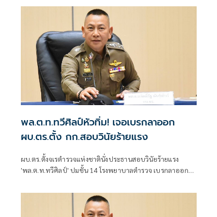
จากเหตุดังกล่าว
พล.ต.ท.ทวีศิลป์หัวทิ่ม! เจอเบรกลาออก
ผบ.ตร.ตั้ง กก.สอบวินัยร้ายแรง
ผบ.ตร.ตั้งจเรตำรวจแห่งชาตินั่งประธานสอบวินัยร้ายแรง
'พล.ต.ท.ทวีศิลป์' ปมชั้น 14 โรงพยาบาลตำรวจ เบรกลาออก
ก่อนเกษียณ ย้ำต้องรอผลสอบวินัยร้ายแรง