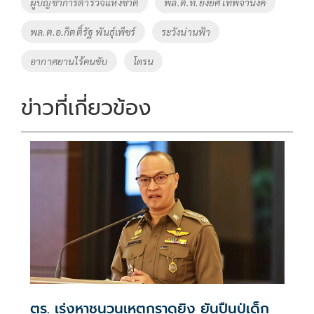
ผู้บัญชาการตำรวจแห่งชาติ
พล.ต.ท.ยิ่งยศ เทพจำนงค์
k
k
พล.ต.อ.กิตติ์รัฐ พันธุ์เพ็ชร์
ระวังน่านฟ้า
อากาศยานไร้คนขับ
โดรน
ข่าวที่เกี่ยวข้อง
ตร. เร่งหาชนวนเหตุกราดยิง ยันปืนปู่เด็ก