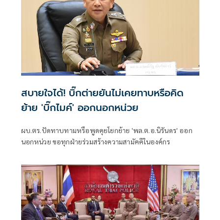
สบายใจได้! บิ๊กต่ายยันไม่เคยทาบหรือคิด
ย้าย 'บิ๊กไมค์' ออกนอกหน่วย
ผบ.ตร.ปัดทาบทามหรือพูดคุยโยกย้าย 'พล.ต.อ.นิรันดร' ออก
นอกหน่วย ขอทุกฝ่ายร่วมสร้างความสามัคคีในองค์กร