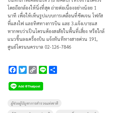
โดยถือกล้องให้นิ่งที่สุด ถ่ายต่อเนื่องอย่างน้อย 1
นาที เพื่อให้เห็นรูปแบบการเคลื่อนที่ชัดเจน โฟกัส
ที่แสงไฟ และทิศทางการบิน และ 3.แจ้งเบาะแส
หากพบว่าเป็นโดรนต้องสงสัยในพื้นที่เสี่ยง หรือใกล้
แนวขึ้นลงเครื่องบิน แจ้งทันทีทางสายด่วน 191,
ศูนย์โดรนนครบาล 02-126-7846
F
T
C
Li
S
ac
wi
o
n
h
e
tt
p
e
ar
b
er
y
e
o
Li
Tags
ผู้ช่วยผู้บัญชาการตำรวจแห่งชาติ
o
n