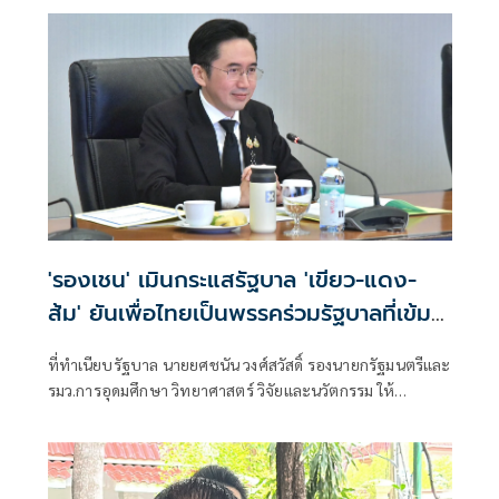
ซ้ำในหลายรูปแบบ ตั้งแต่เรื่อง ทางเพศ ยาเสพติด การพนัน ข้อ
กล่าวหาทางการเงิน พรรคย่อมไม่อาจอธิบายทุกกรณีว่าเป็น
ความผิดส่วนบุคคลได้อีกต่อไป
'รองเชน' เมินกระแสรัฐบาล 'เขียว-แดง-
ส้ม' ยันเพื่อไทยเป็นพรรคร่วมรัฐบาลที่เข้ม
แข็ง
ที่ทำเนียบรัฐบาล นายยศชนัน วงศ์สวัสดิ์ รองนายกรัฐมนตรีและ
รมว.การอุดมศึกษา วิทยาศาสตร์ วิจัยและนวัตกรรม ให้
สัมภาษณ์กรณี น.ส.