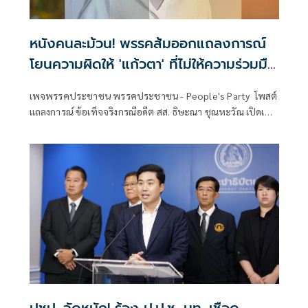
หนังคนละม้วน! พรรคส้มออกแถลงการณ์
โยนความผิดให้ 'แก้วตา' ที่ไม่ให้ความร่วมมือ
กรณี 'บ้ากาม'
เพจพรรคประชาชน พรรคประชาชน - People's Party โพสต์
แถลงการณ์ ข้อเท็จจริงกรณีอดีต สส. ธิษะณา ชุณหะวัณ เปิดเผย
ถึงการถูกล่วงละเ