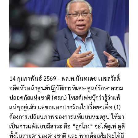
14 กุมภาพันธ์ 2569 - พล.ท.นันทเดช เมฆสวัสดิ์
อดีตหัวหน้าศูนย์ปฏิบัติการพิเศษ ศูนย์รักษาความ
ปลอดภัยแห่งชาติ (ศรภ.) โพสต์เฟซบุ๊กว่ารู้ว่าแพ้
แน่ๆอยู่แล้ว แต่ขอแหกปากร้องไปเรื่อยๆเพื่อ (1)
ต้องการเปลี่ยนภาพของการแพ้แบบหมดรูป ให้มา
เป็นการแพ้แบบมีสาระ คือ “ถูกโกง“ จะได้ดูเท่ ดูดี
ทั้งในสายตาของต่างชาติ และ พวกด้อมส้ม(จะได้มี