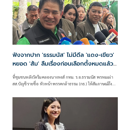
ฟังจากปาก 'ธรรมนัส' ไม่มีดีล 'แดง-เขียว'
หยอด 'ส้ม' ลืมเรื่องก่อนเลือกตั้งหมดแล้ว
ศัตรูก็กลับมารักกันได้
ที่ชุมชนหลังวัดริมคลองนางหงส์ กทม. ร.อ.ธรรมนัส พรหมเผ่า
สส.บัญชีรายชื่อ หัวหน้าพรรคกล้าธรรม (กธ.) ให้สัมภาษณ์ถึง
กรณีหายหน้าห