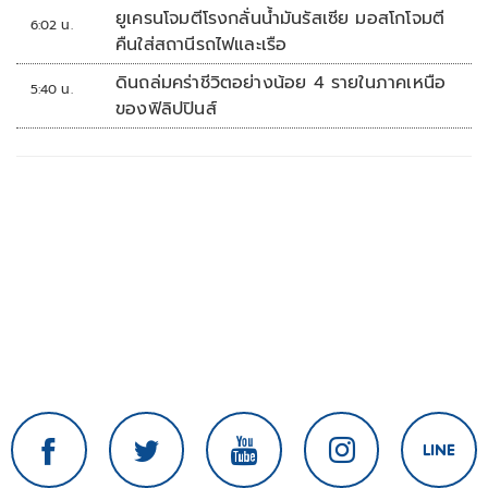
ยูเครนโจมตีโรงกลั่นน้ำมันรัสเซีย มอสโกโจมตี
6:02 น.
คืนใส่สถานีรถไฟและเรือ
ดินถล่มคร่าชีวิตอย่างน้อย 4 รายในภาคเหนือ
5:40 น.
ของฟิลิปปินส์