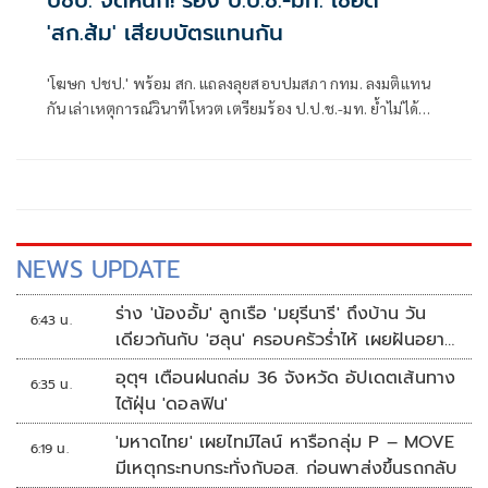
ปชป. จัดหนัก! ร้อง ป.ป.ช.-มท. เชือด
'สก.ส้ม' เสียบบัตรแทนกัน
'โฆษก ปชป.' พร้อม สก. แถลงลุยสอบปมสภา กทม. ลงมติแทน
กัน เล่าเหตุการณ์วินาทีโหวต เตรียมร้อง ป.ป.ช.-มท. ย้ำไม่ได้
กลั่นแกล้งทางการเมือง แต่ต้องร่วมสร้างความโปร่งใส
NEWS UPDATE
ร่าง 'น้องอั้ม' ลูกเรือ 'มยุรีนารี' ถึงบ้าน วัน
6:43 น.
เดียวกันกับ 'ฮลุน' ครอบครัวร่ำไห้ เผยฝันอยาก
เป็นทหารเรือ
อุตุฯ เตือนฝนถล่ม 36 จังหวัด อัปเดตเส้นทาง
6:35 น.
ไต้ฝุ่น 'ดอลฟิน'
'มหาดไทย' เผยไทม์ไลน์ หารือกลุ่ม P – MOVE
6:19 น.
มีเหตุกระทบกระทั่งกับอส. ก่อนพาส่งขึ้นรถกลับ