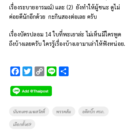
เรื่องระบายอารมณ์) และ (2) ยังทำให้ผู้ชนะ ดูไม่
ค่อยดีนักอีกด้วย กะกินสองต่อเลย ครับ
เรื่องบัตรปลอม 14 ใบที่พะเยาล่ะ ไม่เห็นมีใครพูด
ถึงบ้างเลยครับ ใครรู้เรื่องบ้างเอามาเล่าให้ฟังหน่อย.
F
T
C
Li
S
ac
wi
o
n
h
e
tt
p
e
ar
b
er
y
e
o
Li
Tags
นันทเดช เมฆสวัสดิ์
พรรคส้ม
อดีตบิ๊ก ศรภ.
o
n
เลือกตั้ง69
k
k