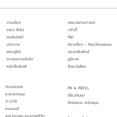
การเมือง
กรองสถานการณ์
เปลว สีเงิน
วาไรตี้
คอลัมนิสต์
กีฬา
บทความ
ท่องเที่ยว – ศิลปวัฒนธรรม
เศรษฐกิจ
ประชาสัมพันธ์
ข่าวพระราชสำนัก
ภูมิภาค
หนังสือพิมพ์
สิ่งแวดล้อม
ต่างประเทศ
PR & PRESS
อาชญากรรม
เกี่ยวกับเรา
X-CITE
ติดต่อและ สนับสนุน
ยานยนต์
สาธารณสุข-คุณภาพชีวิต