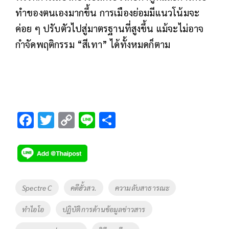
ทำของตนเองมากขึ้น การเมืองย่อมมีแนวโน้มจะ
ค่อย ๆ ปรับตัวไปสู่มาตรฐานที่สูงขึ้น แม้จะไม่อาจ
กำจัดพฤติกรรม “สีเทา” ได้ทั้งหมดก็ตาม
F
T
C
Li
S
ac
wi
o
n
h
e
tt
p
e
ar
b
er
y
e
o
Li
Tags
Spectre C
คดีฮั้วสว.
ความลับสาธารณะ
o
n
ทำไอโอ
ปฏิบัติการด้านข้อมูลข่าวสาร
k
k