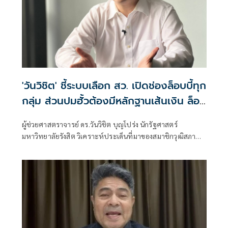
'วันวิชิต' ชี้ระบบเลือก สว. เปิดช่องล็อบบี้ทุก
กลุ่ม ส่วนปมฮั้วต้องมีหลักฐานเส้นเงิน ล็อก
โหวต กำหนดผล ชี้ข้อสันนิษฐาน สร้าง
ผู้ช่วยศาสตราจารย์ ดร.วันวิชิต บุญโปร่ง นักรัฐศาสตร์
กระแส แต่ไร้ Impact ทางกฎหมาย
มหาวิทยาลัยรังสิต วิเคราะห์ประเด็นที่มาของสมาชิกวุฒิสภา
หรือ สว. ว่า กระบวนการเลือก สว. ตามระบบปัจจุบันเปิดให้ผู้
สมัครต้องแนะนำตัว แลกเปลี่ยนข้อมูล และประสานการ
สนับสนุนระหว่างกัน โดยเฉพาะการเลือกในรอบไขว้ ซึ่งหากผู้
สมัครไม่พูดคุยหรือสร้างความรู้จักกับผู้อื่นเลย โอกาสได้รับ
เลือกย่อมน้อยลง