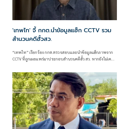
'เทพไท' จี้ กกต.นำข้อมูลแฮ็ก CCTV รวม
สำนวนคดีฮั้วสว.
“เทพไท” เรียกร้อง กกต.ตรวจสอบและนำข้อมูลแฮ็กภาพจาก
CCTV ที่ถูกเผยแพร่มาประกอบสำนวนคดีฮั้ว สว. หากยังไม่เคย
ถูกรวบรวมไว้ พร้อมระบุว่าเป็นพยานหลักฐานสำคัญที่สะท้อน
การลงคะแนนตามโพย และควรเร่งสรุปสำนวนส่งศาลฎีกาแผนก
คดีเลือกตั้งโดยเร็ว