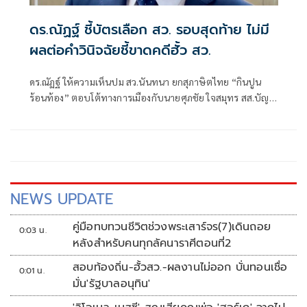
ดร.ณัฏฐ์ ชี้บัตรเลือก สว. รอบสุดท้าย ไม่มี
ผลต่อคำวินิจฉัยชี้ขาดคดีฮั้ว สว.
ดร.ณัฏฐ์ ให้ความเห็นปม สว.นันทนา ยกสุภาษิตไทย “กินปูน
ร้อนท้อง” ตอบโต้ทางการเมืองกับนายศุภชัย ใจสมุทร สส.บัญชี
รายชื่อ พรรคภูมิใจไทย ที่ยกปมฮั้ว สว.สีส้มปั้น สว.ประชาชน
เป็นเพียงการตอบโต้ทางการเมืองกันไปมาเท่านั้น
NEWS UPDATE
คู่มือทบทวนชีวิตช่วงพระเสาร์จร(7)เดินถอย
0:03 น.
หลังสำหรับคนทุกลัคนาราศีตอนที่2
สอบท้องถิ่น-ฮั้วสว.-ผลงานไม่ออก บั่นทอนเชื่อ
0:01 น.
มั่น'รัฐบาลอนุทิน'