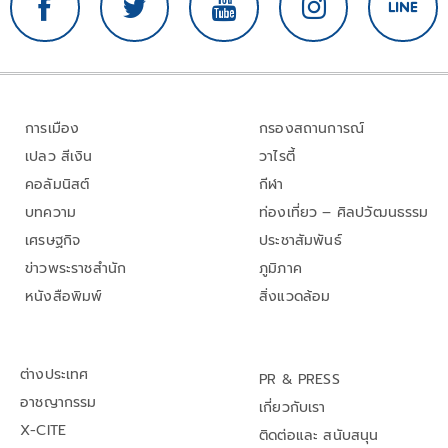
การเมือง
กรองสถานการณ์
เปลว สีเงิน
วาไรตี้
คอลัมนิสต์
กีฬา
บทความ
ท่องเที่ยว – ศิลปวัฒนธรรม
เศรษฐกิจ
ประชาสัมพันธ์
ข่าวพระราชสำนัก
ภูมิภาค
หนังสือพิมพ์
สิ่งแวดล้อม
ต่างประเทศ
PR & PRESS
อาชญากรรม
เกี่ยวกับเรา
X-CITE
ติดต่อและ สนับสนุน