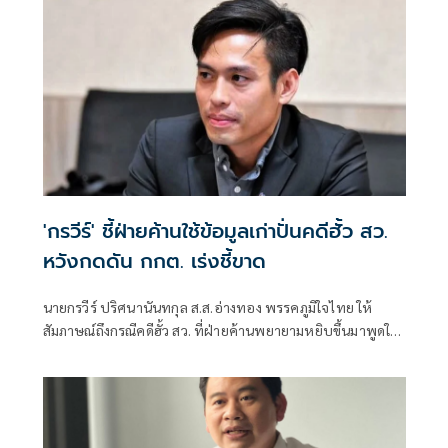
'กรวีร์' ชี้ฝ่ายค้านใช้ข้อมูลเก่าปั่นคดีฮั้ว สว.
หวังกดดัน กกต. เร่งชี้ขาด
นายกรวีร์ ปริศนานันทกุล ส.ส.อ่างทอง พรรคภูมิใจไทย ให้
สัมภาษณ์ถึงกรณีคดีฮั้ว สว. ที่ฝ่ายค้านพยายามหยิบขึ้นมาพูดใน
ช่วงนี้ มองว่าจะไปถึงขั้นการยุบพรรคหรือไม่ นายกรวีร์ กล่าวว่า
ไม่ได้กังวล เพราะทั้งหมดอยู่ในขั้นตอนของ คณะกรรมการการ
เลือกตั้ง (กกต.)