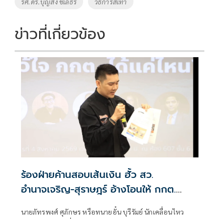
รศ.ดร.บุญส่ง ชเลธร
วิธีการสีเทา
ข่าวที่เกี่ยวข้อง
ร้องฝ่ายค้านสอบเส้นเงิน ฮั้ว สว.
อำนาจเจริญ-สุราษฎร์ อ้างโอนให้ กกต.
เกือบล้าน
นายภัทรพงศ์ ศุภักษร หรือทนายอั๋น บุรีรัมย์ นักเคลื่อนไหว