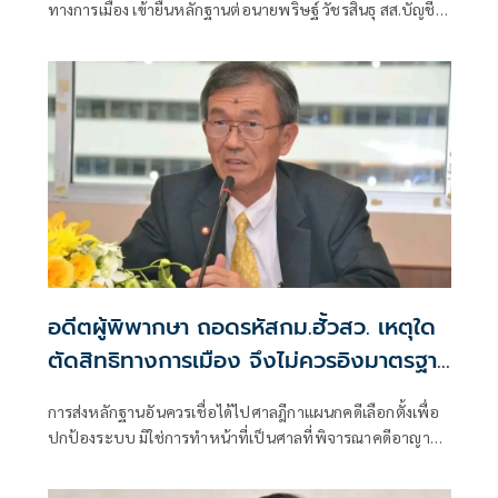
ทางการเมือง เข้ายื่นหลักฐานต่อนายพริษฐ์ วัชรสินธุ สส.บัญชี
รายชื่อ และรองหัวหน้าพรรคประชาชน ในฐานะประธานคณะ
กรรมการประสานงานพรรคร่วมฝ่ายค้าน (วิปฝ่ายค้าน)
อดีตผู้พิพากษา ถอดรหัสกม.ฮั้วสว. เหตุใด
ตัดสิทธิทางการเมือง จึงไม่ควรอิงมาตรฐาน
เดียวกับคดีอาญา
การส่งหลักฐานอันควรเชื่อได้ไปศาลฎีกาแผนกคดีเลือกตั้งเพื่อ
ปกป้องระบบ มิใช่การทำหน้าที่เป็นศาลที่พิจารณาคดีอาญา
เพื่อลงโทษตัวบุคคล