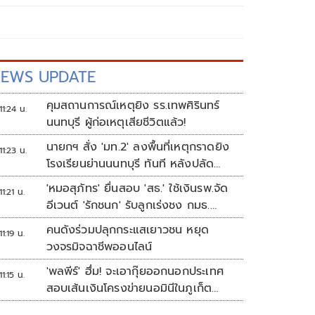
EWS UPDATE
คุมสถานการณ์เหตุยิง รร.เทพศิรินทร์
11:24 น.
นนทบุรี ผู้ก่อเหตุเสียชีวิตแล้ว!
นายกฯ สั่ง 'มท.2' ลงพื้นที่เหตุกราดยิง
11:23 น.
โรงเรียนย่านนนทบุรี ทันที หลังปลัด
มท.รายงานความคืบหน้า
'หมอสุภัทร' ยื่นสอบ 'สธ.' ใช้เงินรพ.จัด
11:21 น.
อีเวนต์ 'รักชนก' รับลูกเร่งชง กมธ.
สังคายนา
คนดังร่วมปลุกกระแสเยาวชน หยุด
11:19 น.
วงจรมิจฉาชีพออนไลน์
'พลพีร์' ฮึ่ม! จะเอากุ๊ยออกนอกประเทศ
11:15 น.
สอบเส้นเงินโครงข่ายนอมินีในภูเก็ต
กว่า100บริษัท