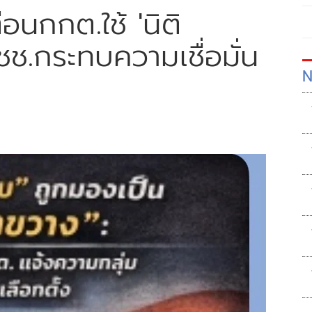
ือนกกต.ใช้ 'นิติ
ช.กระทบความเชื่อมั่น
N