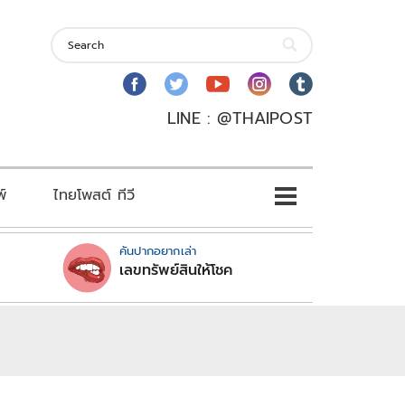
LINE : @THAIPOST
พ์
ไทยโพสต์ ทีวี
คันปากอยากเล่า
เลขทรัพย์สินให้โชค