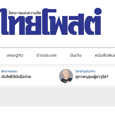
เศรษฐกิจ
ต่างประเทศ
บันเทิง
หนังสือพิม
ผักกาดหอม
วิสามัญบันเทิง
ดับไฟใต้มันไม่ง่าย
สุภาพบุรุษผู้อาวุโส?