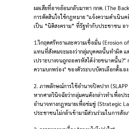
ผลเสียที่อาจย้อนกลับมาหา กกต. (The Back
การตัดสินใจใช้กฎหมาย "แจ้งความดำเนินคดี
เป็น “นิติสงคราม” ที่รัฐทำกับประชาชน อาจส
1.วิกฤตศรัทธาและความเชื่อมั่น (Erosion o
แทนที่สังคมจะมองว่ากลุ่มบุคคลนั้นทำผิด แ
เปราะบางจนถูกถอดรหัสได้ง่ายขนาดนั้น?" ก
ความบกพร่อง" ของตัวระบบบัตรเลือกตั้งเอง
2. ภาพลักษณ์การใช้อำนาจปิดปาก (SLAPP 
หากศาลวินิจฉัยว่ากลุ่มคนดังกล่าวทำเพื่อป
อำนาจทางกฎหมายเพื่อข่มขู่ (Strategic La
ประชาชนไม่กล้าเข้ามามีส่วนร่วมในการสังเ