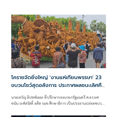
โคราชจัดยิ่งใหญ่ 'งานแห่เทียนพรรษา' 23
ขบวนโชว์สุดอลังการ ประกาศผลชนะเลิศคืน
นี้
นายเทวัญ ลิปตพัลลภ ที่ปรึกษารองนายกรัฐมนตรี ศ.ดร.ยศ
ชนัน วงศ์สวัสดิ์ อดีต รมช.ศึกษาธิการ เป็นประธานปล่อยขบวน
แห่เทียนพรรษาของจังหวัดนครราชสีมา ประจำปี 2569 ภายใต้
ชื่องาน “พุทธศิลป์ และแสงธรรมแห่งศรัทธา” ชิงถ้วย