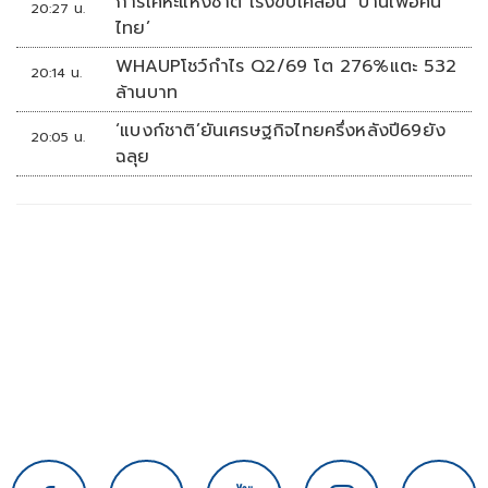
การเคหะแห่งชาติ เร่งขับเคลื่อน ‘บ้านเพื่อคน
20:27 น.
ไทย’
WHAUPโชว์กำไร Q2/69 โต 276%แตะ 532
20:14 น.
ล้านบาท
‘แบงก์ชาติ’ยันเศรษฐกิจไทยครึ่งหลังปี69ยัง
20:05 น.
ฉลุย