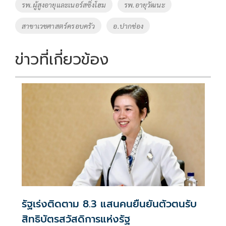
รพ.ผู้สูงอายุและเนอร์สซิ่งโฮม
รพ.อายุวัฒนะ
สาขาเวชศาสตร์ครอบครัว
อ.ปากช่อง
ข่าวที่เกี่ยวข้อง
รัฐเร่งติดตาม 8.3 แสนคนยืนยันตัวตนรับ
สิทธิบัตรสวัสดิการแห่งรัฐ