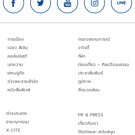
การเมือง
กรองสถานการณ์
เปลว สีเงิน
วาไรตี้
คอลัมนิสต์
กีฬา
บทความ
ท่องเที่ยว – ศิลปวัฒนธรรม
เศรษฐกิจ
ประชาสัมพันธ์
ข่าวพระราชสำนัก
ภูมิภาค
หนังสือพิมพ์
สิ่งแวดล้อม
ต่างประเทศ
PR & PRESS
อาชญากรรม
เกี่ยวกับเรา
X-CITE
ติดต่อและ สนับสนุน