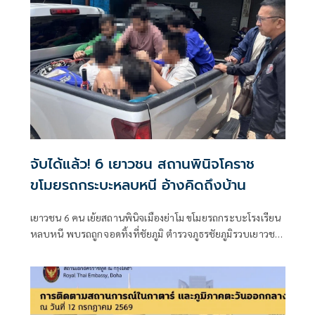
พระราชทาน สมเด็จพระกนิษฐาธิราชเจ้า
จับได้แล้ว! 6 เยาวชน สถานพินิจโคราช
ขโมยรถกระบะหลบหนี อ้างคิดถึงบ้าน
เยาวชน 6 คน เย้ยสถานพินิจเมืองย่าโม ขโมยรถกระบะโรงเรียน
หลบหนี พบรถถูกจอดทิ้งที่ชัยภูมิ ตำรวจภูธรชัยภูมิรวบเยาวชน
ทั้ง 6 คนได้แล้ว