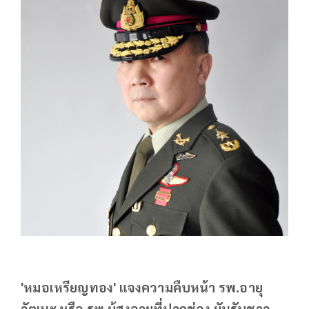
'หมอเหรียญทอง' แจงความคืบหน้า รพ.อายุ
วัฒนะ หรือ รพ.ผู้สูงอายุที่ปากช่อง ยันรับชาว