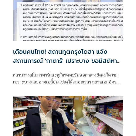
เตือนคนไทย! สถานทูตกรุงโดฮา แจ้ง
สถานการณ์ 'กาตาร์' เปราะบาง ขอมีสติหาที่
กำบัง อยู่ในที่ปลอดภัย
สถานการณ์ในกาตาร์และภูมิภาคตะวันออกกลางยังคงมีความ
เปราะบางและอาจเปลี่ยนแปลงได้ตลอดเวลา สถานเอกอัคร
ราชทูตฯ ขอความร่วมมือให้คนไทยทุกท่านยังคงปฏิบัติตามคำ
แนะนำของทางการกาตาร์