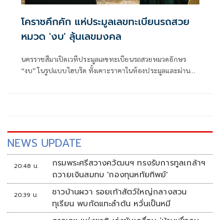
โคราชคึกคัก แห่ประมูลเลขทะเบียนรถสวย
หมวด 'งบ' ลุ้นเลขมงคล
นครราชสีมาเปิดเวทีประมูลเลขทะเบียนรถสวยหมวดอักษร
“งบ” ในรูปแบบไฮบริด ทั้งเคาะราคาในห้องประมูลและผ่าน
ระบบออนไลน์ ได้รับความสนใจจากผู้ร่วมประมูลจำนวนมาก
NEWS UPDATE
กรมพระศรีสวางควัฒนฯ ทรงรับการทูลเกล้าฯ
20:48 น.
ถวายเงินสมทบ 'กองทุนหทัยทิพย์'
ชาวบ้านผวา รอยเท้าสัตว์ใหญ่กลางสวน
20:39 น.
ทุเรียน พบกัดแทะลำต้น หวั่นเป็นหมี