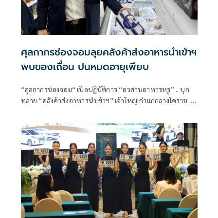
ศุลกากรช่องจอมลุยคลังค้าส่งอาหารนำเข้าฯ
พบของเถื่อน ปนหมดอายุเพียบ
“ศุลกากรช่องจอม“ เปิดปฏิบัติการ “อวสานอาหารหรู” .. บุก
ทลาย “คลังค้าส่งอาหารนำเข้าฯ” เจ้าใหญ่เก่าแก่กลางโคราช ..
ตะลึง “มีของเถื่อน ปนหมดอายุ บางส่วนไร้ อย.” .. ผงะกำลัง
แพ็กส่งลูกค้าทั่วประเทศ !!