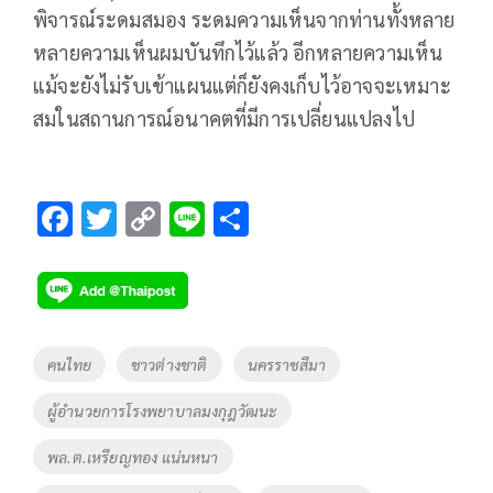
พิจารณ์ระดมสมอง ระดมความเห็นจากท่านทั้งหลาย
หลายความเห็นผมบันทึกไว้แล้ว อีกหลายความเห็น
แม้จะยังไม่รับเข้าแผนแต่ก็ยังคงเก็บไว้อาจจะเหมาะ
สมในสถานการณ์อนาคตที่มีการเปลี่ยนแปลงไป
F
T
C
Li
S
ac
wi
o
n
h
e
tt
p
e
ar
b
er
y
e
o
Li
Tags
คนไทย
ชาวต่างชาติ
นครราชสีมา
o
n
ผู้อำนวยการโรงพยาบาลมงกุฎวัฒนะ
k
k
พล.ต.เหรียญทอง แน่นหนา