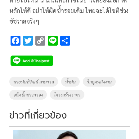
หายไปไหน น้ำมันและก๊าซในอ่าวไทยยังมีอีก ตั้ง
หลักให้ดี​ อย่าให้ผิดซ้ำรอยเดิม ไทยจะได้โชติช่วง
ชัชวาลจริงๆ
F
T
C
Li
S
ac
wi
o
n
h
e
tt
p
e
ar
b
er
y
e
o
Li
Tags
นายนันทิวัฒน์ สามารถ
น้ำมัน
วิกฤตพลังงาน
o
n
อดีตบิีกข่าวกรอง
โครงสร้างราคา
k
k
ข่าวที่เกี่ยวข้อง