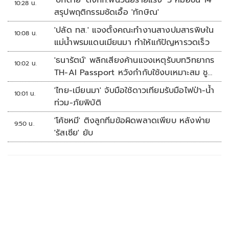
'บิ๊กต่าย' ตั้งกก.ฟันวินัยร้ายแรง '3 หมอชั้น 14'
10:28 น.
สรุปพฤติกรรมชัดเอื้อ 'ทักษิณ'
'ปลัด ทส.' แจงตั้งคณะทำงานสางปมสารพิษใน
10:08 น.
แม่น้ำพรมแดนเมียนมา ทำให้แก้ปัญหารวดเร็ว
'ธนารัตน์' พลิกเสียงค้านแจงเหตุรับบทวิทยากร
10:02 น.
TH-AI Passport หวังกำกับใช้งบเหมาะสม ชู
จุดเด่นคนไทยได้ใช้ AI ระดับโปร ลดเหลื่อมล้ำ
'ไทย-เมียนมา' จับมือใช้ดาวเทียมรับมือไฟป่า-น้ำ
10:01 น.
ทางเทคโนโลยี เซฟงบไปกว่า900ล้าน เชื่อหาก
ท่วม-ภัยพิบัติ
ใช้เต็มที่เอกชนขาดทุนย่อยยับ
'โค้ชหมี' ติงลูกทีมข้อผิดพลาดเพียบ หลังพ่าย
9:50 น.
'รัสเซีย' ยับ