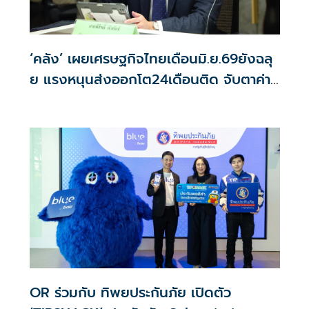
‘คลัง’ เผยเศรษฐกิจไทยเดือนมิ.ย.69ยังฉลุ
ย แรงหนุนส่งออกโต24เดือนติด จับตาค่า
บาท-น้ำมันดิบ
OR ร่วมกับ ทิพยประกันภัย เปิดตัว