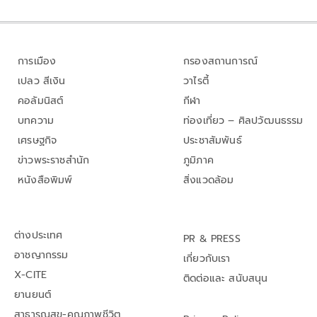
การเมือง
กรองสถานการณ์
เปลว สีเงิน
วาไรตี้
คอลัมนิสต์
กีฬา
บทความ
ท่องเที่ยว – ศิลปวัฒนธรรม
เศรษฐกิจ
ประชาสัมพันธ์
ข่าวพระราชสำนัก
ภูมิภาค
หนังสือพิมพ์
สิ่งแวดล้อม
ต่างประเทศ
PR & PRESS
อาชญากรรม
เกี่ยวกับเรา
X-CITE
ติดต่อและ สนับสนุน
ยานยนต์
สาธารณสุข-คุณภาพชีวิต