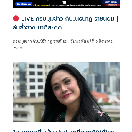
LIVE ครบมุมข่าว กับ..นิธินาฏ ราชนิยม |
ล่มซ้ำซาก ชาติสะดุด..!
ครบมุมข่าว กับ..นิธินาฏ ราชนิยม : วันพฤหัสบดีที่ 6 สิงหาคม
2568