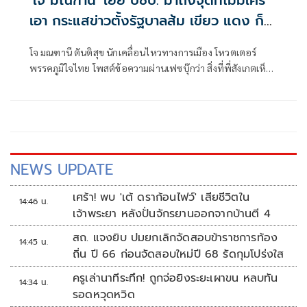
'โจ มณฑานี' เย้ย ปชป. มาถึงจุดที่ไม่มีใคร
เอา กระแสข่าวตั้งรัฐบาลส้ม เขียว แดง ก็
ยังไม่มีฟ้าเลย
โจ มณฑานี ตันติสุข นักเคลื่อนไหวทางการเมือง โหวตเตอร์
พรรคภูมิใจไทย โพสต์ข้อความผ่านเฟซบุ๊กว่า สิ่งที่พี่สังเกตเห็น
ในกระแสข่าวรัฐบาลส้มโอแดงคือ ไม่มีฟ้าอยู่ในนั้นเลย มาถึงจุด
ที่เป็นพรรคที่ทุกฝั่งลืมได้ไงเนี้ย
NEWS UPDATE
เศร้า! พบ 'เต้ ดราก้อนไฟว์' เสียชีวิตใน
14:46 น.
เจ้าพระยา หลังปั่นจักรยานออกจากบ้านตี 4
สถ. แจงยิบ ปมยกเลิกจัดสอบข้าราชการท้อง
14:45 น.
ถิ่น ปี 66 ก่อนจัดสอบใหม่ปี 68 รัดกุมโปร่งใส
ครูเล่านาทีระทึก! ถูกจ่อยิงระยะเผาขน หลบทัน
14:34 น.
รอดหวุดหวิด