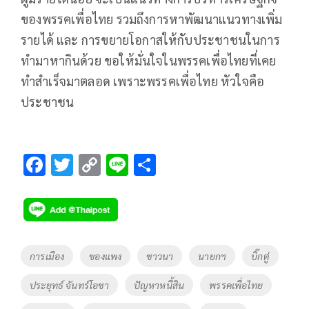
ของพรรคเพื่อไทย รวมถึงการหาพัฒนาแนวทางเพิ่ม
รายได้ และ การขยายโอกาสให้กับประชาชนในการ
ทำมาหากินด้วย ขอให้มั่นใจในพรรคเพื่อไทยที่เคย
ทำสำเร็จมาตลอด เพราะพรรคเพื่อไทย หัวใจคือ
ประชาชน
F
T
C
Li
S
ac
wi
o
n
h
e
tt
p
e
ar
b
er
y
e
o
Li
Tags
การเมือง
ของแพง
ชาวนา
นายกฯ
บิ๊กตู่
o
n
ประยุทธ์ จันทร์โอชา
ปัญหาหนี้สิน
พรรคเพื่อไทย
k
k