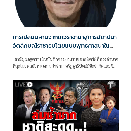
การเปลี่ยนผ่านจากเทวราชามาสู่การสถาปนา
อัตลักษณ์ราชาธิปไตยแบบพุทธศาสนาใน
พระไตรปิฏก : สามัญผลสูตรในฐานะทฤษฎี
“สามัญผลสูตร” เป็นบันทึกการยอมรับของกษัตริย์ที่ทรงอำนาจ
ขีดจำกัดของอำนาจรัฐเหนือแรงงานและ
ที่สุดในยุคสมัยพุทธกาลว่าอำนาจรัฏฐาธิปัตย์มีขีดจำกัดและขีด
ทรัพย์สิน
จำกัดนั้นอยู่ที่พรมแดนระหว่างร่างกายและจิตใจของพลเมือง