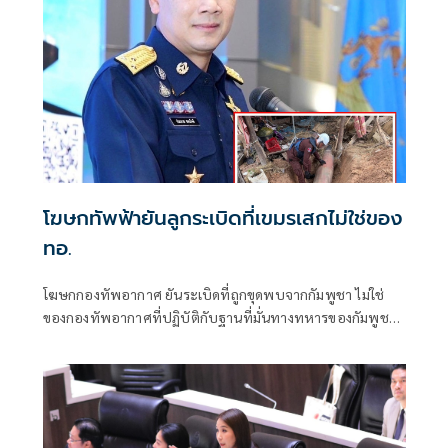
โฆษกทัพฟ้ายันลูกระเบิดที่เขมรเสกไม่ใช่ของ
ทอ.
โฆษกกองทัพอากาศ ยันระเบิดที่ถูกขุดพบจากกัมพูชา ไม่ใช่
ของกองทัพอากาศที่ปฏิบัติกับฐานที่มั่นทางทหารของกัมพูชา
ตั้งข้อสังเกตเก่า เหมือนถูกขุดจากใต้ที่พักอาศัย