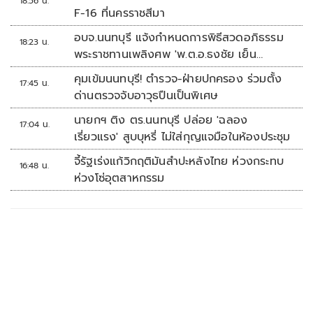
18:56 น.
F-16 ที่นครราชสีมา
อบจ.นนทบุรี แจ้งกำหนดการพิธีสวดอภิธรรม
18:23 น.
พระราชทานเพลิงศพ 'พ.ต.อ.ธงชัย เย็น
ประเสริฐ'
คุมเข้มนนทบุรี! ตำรวจ-ฝ่ายปกครอง ร่วมตั้ง
17:45 น.
ด่านตรวจจับอาวุธปืนเป็นพิเศษ
นายกฯ ติง ตร.นนทบุรี ปล่อย 'ฉลอง
17:04 น.
เรี่ยวแรง' สูบบุหรี่ ไม่ใส่กุญแจมือในห้องประชุม
จี้รัฐเร่งแก้วิกฤติมันสำปะหลังไทย ห่วงกระทบ
16:48 น.
ห่วงโซ่อุตสาหกรรม