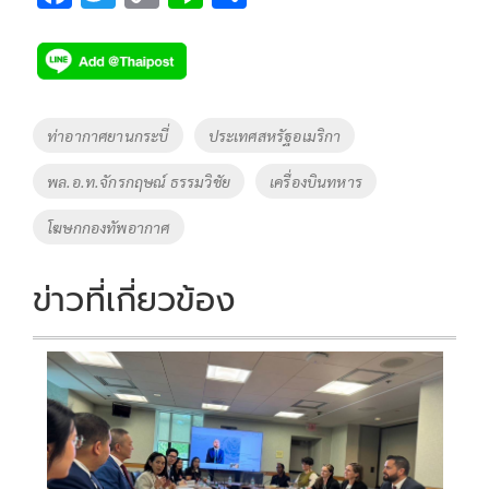
ac
wi
o
n
h
e
tt
p
e
ar
b
er
y
e
o
Li
Tags
ท่าอากาศยานกระบี่
ประเทศสหรัฐอเมริกา
o
n
พล.อ.ท.จักรกฤษณ์ ธรรมวิชัย
เครื่องบินทหาร
k
k
โฆษกกองทัพอากาศ
ข่าวที่เกี่ยวข้อง