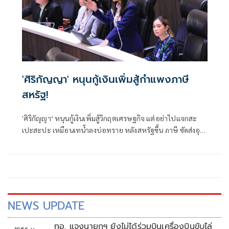
'ศิริกัญญา' หนุนกู้เงินเพิ่มสู้กำแพงภาษี
สหรัฐ!
'ศิริกัญญา‘ หนุนกู้เงินเพิ่มสู้วิกฤตเศรษฐกิจ แต่อย่าไปแจกสะ
เปะสะปะ เหมือนเทน้ำลงบ่อทราย หลังสหรัฐขึ้น ภาษี ซัดส่งอุ
ยกูร์กลับจีน เปลี่ยนมิตรเป็นอื่น
NEWS UPDATE
ทอ. แจงนายกฯ ยังไม่ได้ร่วมบินเครื่องบินขับไล่