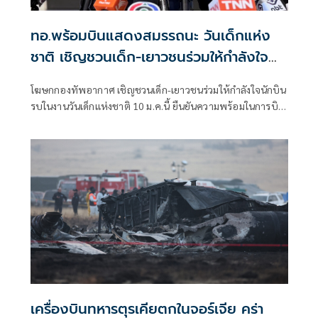
ทอ.พร้อมบินแสดงสมรรถนะ วันเด็กแห่ง
ชาติ เชิญชวนเด็ก-เยาวชนร่วมให้กำลังใจ
นักบินรบด้วย
โฆษกกองทัพอากาศ เชิญชวนเด็ก-เยาวชนร่วมให้กำลังใจนักบิน
รบในงานวันเด็กแห่งชาติ 10 ม.ค.นี้ ยืนยันความพร้อมในการบิน
แสดงสมรรถนะ รวมทั้งมาตรการรักษาความปลอดภัย โดยคาด
ว่า จะมีผู้มาร่วมงานหลักแสนคน
เครื่องบินทหารตุรเคียตกในจอร์เจีย คร่า