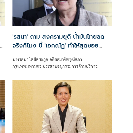
'รสนา' ถาม สงครามยุติ น้ำมันไทยลด
จริงกี่โมง บี้ 'เอกณัฏ' ทำให้สุดซอย
จริงๆสักครั้ง
นางรสนา โตสิตระกูล อดีตสมาชิกวุฒิสภา
กรุงเทพมหานคร ประธานอนุกรรมการด้านบริการ
สาธารณะ พลังงาน และสิ่งแวดล้อม สภาผู้บริโภค โพสต์เฟ
ซบุ๊ก ระบุว่า สงครามยุติ น้ำมันไทยลดจริงกี่โมง