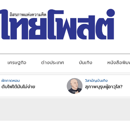
เศรษฐกิจ
ต่างประเทศ
บันเทิง
หนังสือพิม
ผักกาดหอม
วิสามัญบันเทิง
ดับไฟใต้มันไม่ง่าย
สุภาพบุรุษผู้อาวุโส?