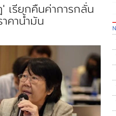
' เรียกคืนค่าการกลั่น
าคาน้ำมัน
N