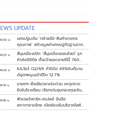
EWS UPDATE
นครปฐมดัน ‘กล้วยไม้-สินค้าเกษตร
14:30 น.
คุณภาพ’ สร้างมูลค่าเศรษฐกิจฐานราก
ตั้งเป้าเงินสะพัด 10 ล้านบาท
สี่มุมเมืองเปิด ‘สี่มุมเมืองออนไลน์’ รุก
14:25 น.
ค้าส่งดิจิทัล ตั้งเป้ายอดขายปีนี้ 760
ล้านบาท
KJLโชว์ Q2/69 กำไรโต 49%รับดีมาน
14:24 น.
ด์อุตฯหนุนเป้าปีโต 12.7%
นายกฯ สั่งเยียวยาเร่งด่วน เหตุกราด
14:19 น.
ยิงในโรงเรียน เรียกประชุมกองทุนเงิน
ช่วยเหลือฯทันที
ฟิวเจอร์พาร์ค-สเปลล์ จับมือ
14:18 น.
สภากาชาดไทย เปิดห้องรับบริจาคโลหิต
ประจำแห่งแรกในศูนย์การค้าปทุมธานี