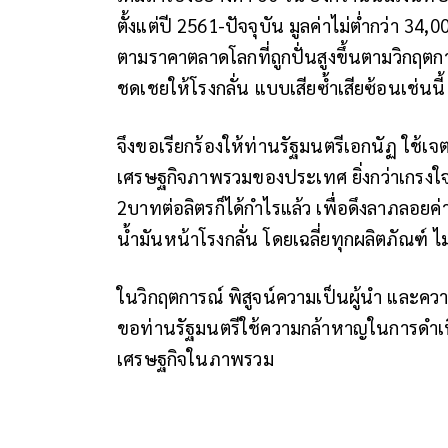
ตั้งแต่ปี 2561-ปัจจุบัน มูลค่าไม่ต่ำกว่า 
ตามราคาตลาดโลกที่ถูกปั่นสูงขึ้นตามวิกฤตก
ชดเชยให้โรงกลั่น แบบเสียซ้ำเสียซ้อนเช่นนี้ 
จึงขอเรียกร้องให้ท่านรัฐมนตรีเอกนัฏ ใช้
เศรษฐกิจภาพรวมของประเทศ ยิ่งกว่าเกรงใจโรง
2บาทต่อลิตรก็ได้กำไรแล้ว เพื่อดึงลาภลอยค
น้ำมันหน้าโรงกลั่น โดยเฉลี่ยทุกผลิตภัณฑ์ ไม่
ในวิกฤตการณ์ พิสูจน์ความเป็นผู้นำ และความก
ขอท่านรัฐมนตรีใช้ความกล้าหาญในการดำเนิ
เศรษฐกิจในภาพรวม