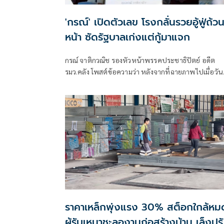
'กรณ์' เปิดตัวเลข โรงกลั่นรวยอู้ฟู่ถ้ว
หน้า ซัดรัฐบาลเก่งแต่กู้มาแจก
กรณ์ จาติกวณิช รองหัวหน้าพรรคประชาธิปัตย์ อดีต
รมว.คลัง โพสต์ข้อความว่า หลังจากที่ฉายภาพไปเมื่อวัน
ก่อนว่า ‘บริษัทโรงกลั่นไทยอ
ราคาเหล็กพุ่งแรง 30% สต็อกใกล้หม
ผู้รับเหมาชะลองานก่อสร้างบ้าน เล็งปร