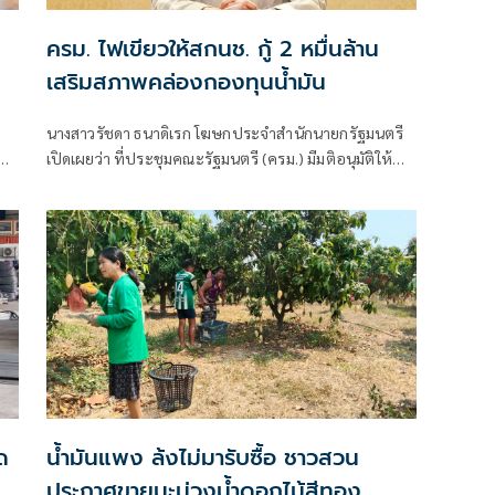
น
ครม. ไฟเขียวให้สกนช. กู้ 2 หมื่นล้าน
เสริมสภาพคล่องกองทุนน้ำมัน
นางสาวรัชดา ธนาดิเรก โฆษกประจำสำนักนายกรัฐมนตรี
เปิดเผยว่า ที่ประชุมคณะรัฐมนตรี (ครม.) มีมติอนุมัติให้
สำนักงานกองทุนน้ำมัน
ด
น้ำมันแพง ล้งไม่มารับซื้อ ชาวสวน
ับ
ประกาศขายมะม่วงน้ำดอกไม้สีทอง