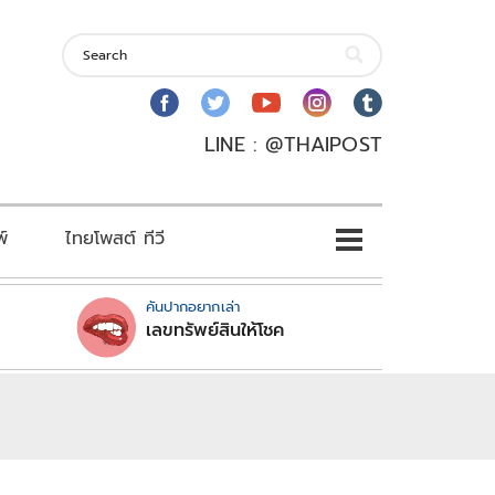
LINE : @THAIPOST
พ์
ไทยโพสต์ ทีวี
คันปากอยากเล่า
เลขทรัพย์สินให้โชค