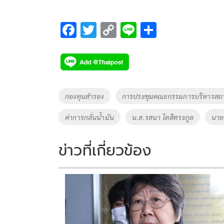
F
T
C
Li
S
ac
wi
o
n
h
e
tt
p
e
ar
b
er
y
e
o
Li
Tags
กองทุนสำรอง
การประชุมคณะกรรมการบริหารสถาน
o
n
ค่าการกลั่นน้ำมัน
น.ส.รสนา โตสิตระกูล
นาย
k
k
ข่าวที่เกี่ยวข้อง