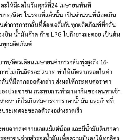
และให้มีผลในวันศุกร์ที่24 เมษายนทันที
2บาท/ลิตร ในรอบที่แล้วนั้น เป็นจำนวนที่น้อยเกิน
นค่าการการกลั่นที่ต้องเฉลี่ยกับทุกผลิตภัณฑ์ที่กลั่น
ื่องบิน น้ำมันก๊าด ก๊าซ LPG ไปถึงยางมะตอย เป็นต้น
นทุกผลิตภัณฑ์
 บาท/ลิตรเดือนเมษายนค่าการกลั่นพุ่งสูงถึง 16-
ัติการไม่เกินลิตรละ 2บาท ทำให้เกิดลาภลอยในค่า
รกลั่นที่มีลาภลอยดังกล่าว ส่งผลให้กระทบต่อราคา
ชีพของประชาชน กระทบการทำมาหากินของคนหาเช้า
สวงหากำไรเกินสมควรจากราคาน้ำมัน และก๊าซที่
งประเทศจะชะลอตัวลงอย่างรวดเร็ว
กระทบจากสงครามเลยแม้แต่น้อย และมีน้ำมันดิบราคา
ที่ประชาชนจ่ายสำรองน้ำมันเพื่อความมั่นคงให้ทุกลิตร