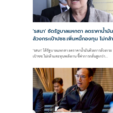
'รสนา' ซัดรัฐบาลแหกตา ลดราคาน้ำมัน
ล้วงกระเป๋าปชช.เพิ่มหนี้กองทุน ไม่กล้า
แตะทุนพลังงาน
'รสนา' โต้รัฐบาลแหกตา ลดราคาน้ำมันด้วยการล้วงกระ
เป๋าชช.ไม่กล้าแตะทุนพลังงาน ชี้ค่าการกลั่นสูงกว่า
มาตรฐานถึง 4.78 บาทต่อลิตร ค่าการตลาดน้ำมันเบนซิน
สูงถึง 3.60 บาทต่อลิตร เป็นการแล่เนื้อเถือหนัง ด้วยการ
เพิ่มหนี้ปชช.ในกองทุนน้ำมัน