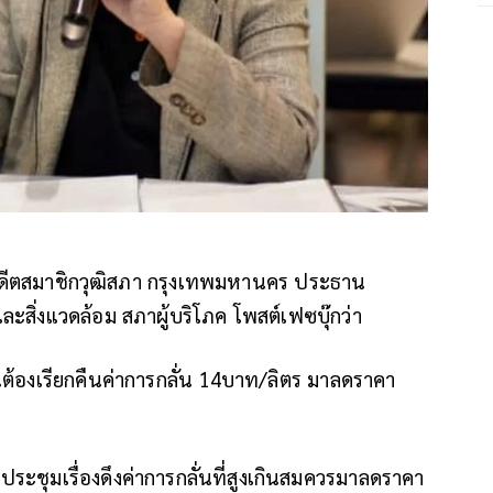
 อดีตสมาชิกวุฒิสภา กรุงเทพมหานคร ประธาน
สิ่งแวดล้อม สภาผู้บริโภค โพสต์เฟซบุ๊กว่า
านต้องเรียกคืนค่าการกลั่น 14บาท/ลิตร มาลดราคา
ระชุมเรื่องดึงค่าการกลั่นที่สูงเกินสมควรมาลดราคา