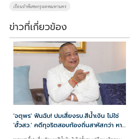
เรือนจำพิเศษกรุงเทพมหานคร
ข่าวที่เกี่ยวข้อง
'จตุพร' ฟันฉับ! ปมเสี่ยงรบ.สีน้ำเงิน ไม่ใช่
'ฮั้วสว.' คดีทุจริตสอบท้องถิ่นสาหัสกว่า หาก
สังคมคาใจ