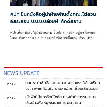
คปท.ยื่นหนังสือผู้นำฝ่ายค้านตั้งคณะไต่สวน
อิสระสอบ ป.ป.ช.ปล่อยผี 'ศักดิ์สยาม'
คปท.ยื่นหนังสือ 'ผู้นำฝ่ายค้าน' ยื่นปธ.สภา ส่งศาลฎีกา ตั้งคณะ
ไต่สวนอิสระสอบ ป.ป.ช. ปมยกคำร้อง 'ศักดิ์สยาม' ด้าน 'ปชน.'
คาดยื่นต้นมิ.ย. ขณะที่ประชาธิปัตย์-ไทยภักดี-เสรีรวมไทย
ประกาศพร้อมหนุน
NEWS UPDATE
กสทช. กำชับสื่อเสนอข่าวเหตุรุนแรงในโรงเรียน
18:52 น.
งดภาพสะเทือนใจ-รายละเอียดเสี่ยงเลียนแบบ
เจ้าฟ้าทีปังกรรัศมีโชติฯ ทรงทำกิจกรรมอาสา
18:22 น.
ปรุงข้าวผัดหมูพระราชทานประชาชน