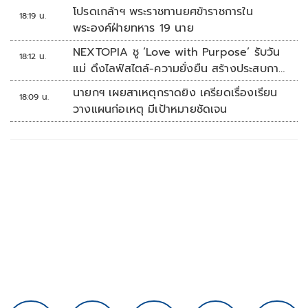
โปรดเกล้าฯ พระราชทานยศข้าราชการใน
18:19 น.
พระองค์ฝ่ายทหาร 19 นาย
NEXTOPIA ชู ‘Love with Purpose’ รับวัน
18:12 น.
แม่ ดึงไลฟ์สไตล์-ความยั่งยืน สร้างประสบกา
รณ์ช้อปปิงมีความหมาย
นายกฯ เผยสาเหตุกราดยิง เครียดเรื่องเรียน
18:09 น.
วางแผนก่อเหตุ มีเป้าหมายชัดเจน