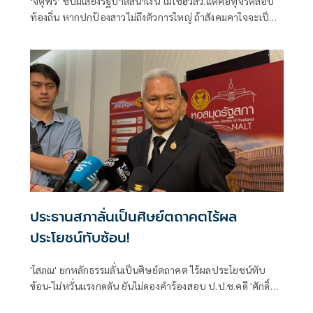
‘จตุพร’ ชี้ปมเสี่ยงรัฐบาลสีน้ำเงิน ไม่ใช่ฮั้วสว.แต่คือทุจริตสอบ
ท้องถิ่น หากปกป้องสาวไม่ถึงตัวการใหญ่ ถ้าสังคมคาใจจะเป็น
ไฟลามทุ่ง
ประธานสภาลั่นเป็นศิษย์ตถาคตไร้ผล
ประโยชน์ทับซ้อน!
'โสภณ' ยกหลักธรรมลั่นเป็นศิษย์ตถาคต ไร้ผลประโยชน์ทับ
ซ้อน-ไม่หวั่นแรงกดดัน ยันไม่ดองคำร้องสอบ ป.ป.ช.คดี 'ศักดิ์
สยาม' ชี้ต้องรอคณะผู้ทรงคุณวุฒิชงความเห็น ย้ำยึดหลัก