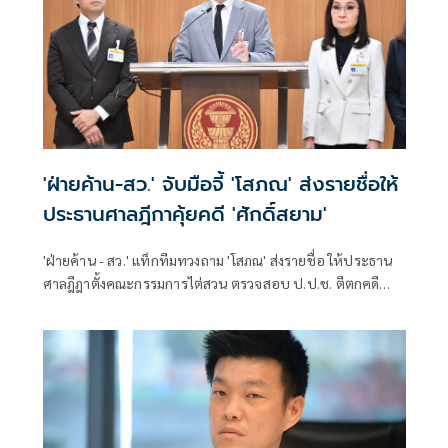
'ฝ่ายค้าน-สว.' จับมือจี้ 'โสภณ' ส่งรายชื่อให้
ประธานศาลฎีกาคุ้ยคดี 'ศักดิ์สยาม'
'ฝ่ายค้าน - สว.' แท็กทีมทวงถาม 'โสภณ' ส่งรายชื่อ ให้ประธาน
ศาลฎีฎาตั้งคณะกรรมการไต่สวน ตรวจสอบ ป.ป.ช. ตีตกคดี
'ศักดิ์สยาม' ซุกหุ้นหรือยัง จี้ต้องส่งภายในสัปดาห์นี้ บอกไม่มี
เหตุผลให้ดึงเช็งจนปิดสมัยประชุม