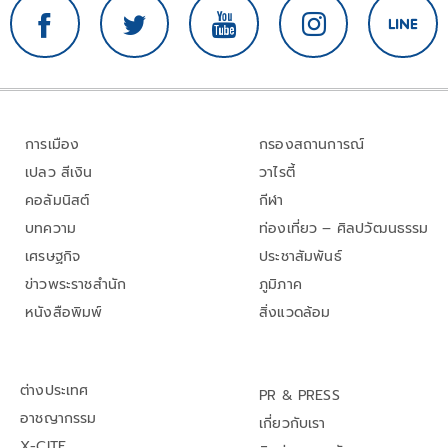
การเมือง
กรองสถานการณ์
เปลว สีเงิน
วาไรตี้
คอลัมนิสต์
กีฬา
บทความ
ท่องเที่ยว – ศิลปวัฒนธรรม
เศรษฐกิจ
ประชาสัมพันธ์
ข่าวพระราชสำนัก
ภูมิภาค
หนังสือพิมพ์
สิ่งแวดล้อม
ต่างประเทศ
PR & PRESS
อาชญากรรม
เกี่ยวกับเรา
X-CITE