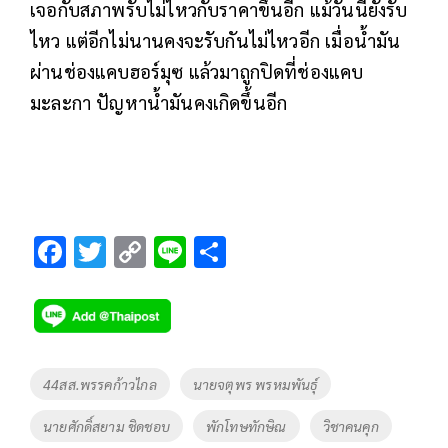
เจอกับสภาพรับไม่ไหวกับราคาขึ้นอีก แม้วันนี้ยังรับ
ไหว แต่อีกไม่นานคงจะรับกันไม่ไหวอีก เมื่อน้ำมัน
ผ่านช่องแคบฮอร์มุซ แล้วมาถูกปิดที่ช่องแคบ
มะละกา ปัญหาน้ำมันคงเกิดขึ้นอีก
F
T
C
Li
S
ac
wi
o
n
h
e
tt
p
e
ar
b
er
y
e
o
Li
Tags
44สส.พรรคก้าวไกล
นายจตุพร พรหมพันธุ์
o
n
นายศักดิ์สยาม ชิดชอบ
พักโทษทักษิณ
วิชาคนคุก
k
k