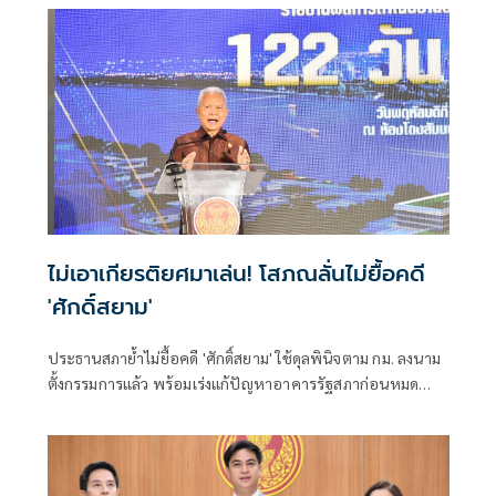
กฎหมายไม่ใช่อารมณ์
ไม่เอาเกียรติยศมาเล่น! โสภณลั่นไม่ยื้อคดี
'ศักดิ์สยาม'
ประธานสภาย้ำไม่ยื้อคดี 'ศักดิ์สยาม' ใช้ดุลพินิจตาม กม. ลงนาม
ตั้งกรรมการแล้ว พร้อมเร่งแก้ปัญหาอาคารรัฐสภาก่อนหมด
ประกัน ย้อนถามทำหนังสือจี้ตอบกระทู้ แล้วยุคนั้นนายกฯ มา
ตอบไหม