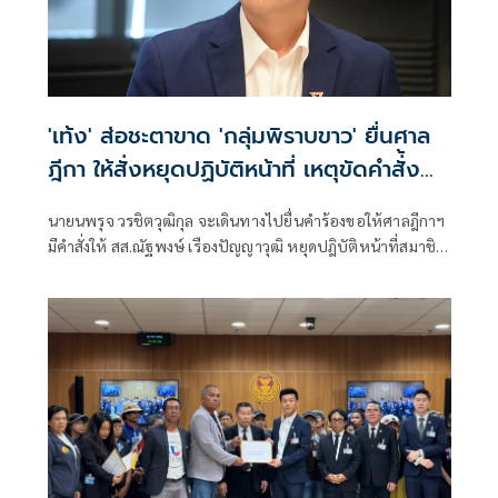
'เท้ง' ส่อชะตาขาด 'กลุ่มพิราบขาว' ยื่นศาล
ฎีกา ให้สั่งหยุดปฏิบัติหน้าที่ เหตุขัดคำสั่้ง
ศาล
นายนพรุจ วรชิตวุฒิกุล จะเดินทางไปยื่นคำร้องขอให้ศาลฎีกาฯ
มีคำสั่งให้ สส.ณัฐพงษ์ เรืองปัญญาวุฒิ หยุดปฎิบัติหน้าที่สมาชิก
สภาผู้แทนราษฎรในทันที ซึ่งเป็นหนึ่งในคดี 44 อดีต สส.พรรค
ก้าวไกล จากกรณีให้สัมภาษณ์ส่อเซาะกร่อนบ่อนทำลายสถาบัน
อย่างต่อเนื่อง