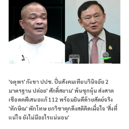
'จตุพร' กังขา ปปช. ปั่นสังคมเทียบวินิจฉัย 2
มาตรฐาน ปล่อย' ศักดิ์สยาม' พ้นซุกหุ้น ส่งศาล
เชือดคดีเสนอแก้ 112 พร้อมยินดีด้วยสัตย์จริง
'ทักษิณ' พักโทษ ยกวิชาคุกดึงสติคิดเผื่อใจ 'สิ่งที่
แน่ใจ ยังไม่มีอะไรแน่นอน'