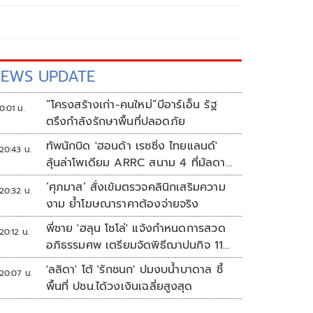
EWS UPDATE
“โครงสร้างเก่า-คนใหม่”บีอาร์เอ็น รัฐ
0:01 น.
ตรึงกำลังรักษาพื้นที่ปลอดภัย
ทัพนักบิด 'ฮอนด้า เรซซิ่ง ไทยแลนด์'
20:43 น.
ลุ้นล่าโพเดียม ARRC สนาม 4 ที่มัลดาลิ
กา
‘ศุภมาส’ สั่งเข้มตรวจคลินิกเสริมความ
20:32 น.
งาม ย้ำโฆษณาราคาต้องจ่ายจริง
พี่ชาย 'ฮลุน โซโล่' แจ้งกำหนดการสวด
20:12 น.
อภิธรรมศพ เตรียมจัดพิธีฌาปนกิจ 11
ส.ค.
'ลลิดา' โต้ 'รักชนก' ปมงบน้ำบาดาล ชี้
20:07 น.
พื้นที่ ปชน.ได้วงเงินเฉลี่ยสูงสุด