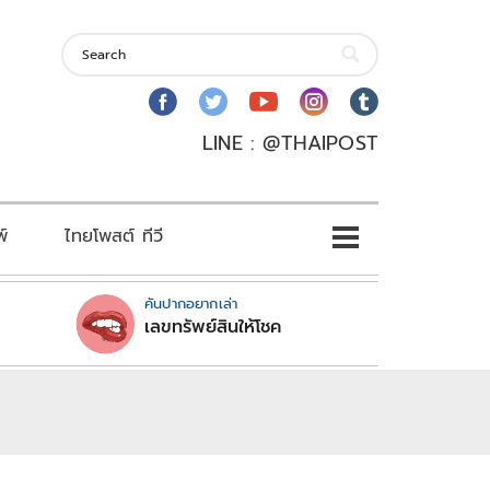
LINE : @THAIPOST
พ์
ไทยโพสต์ ทีวี
คันปากอยากเล่า
เลขทรัพย์สินให้โชค