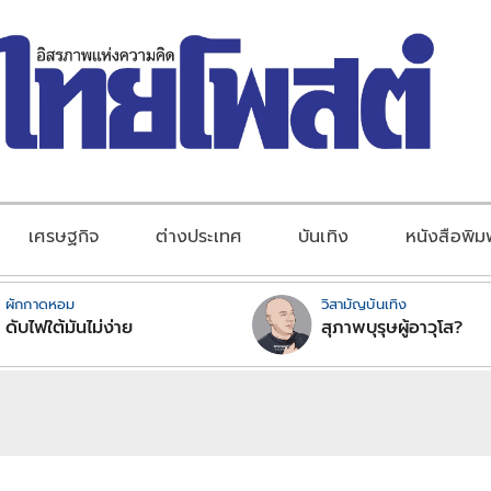
เศรษฐกิจ
ต่างประเทศ
บันเทิง
หนังสือพิม
ผักกาดหอม
วิสามัญบันเทิง
ดับไฟใต้มันไม่ง่าย
สุภาพบุรุษผู้อาวุโส?