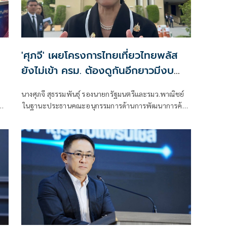
'ศุภจี' เผยโครงการไทยเที่ยวไทยพลัส
ยังไม่เข้า ครม. ต้องดูกันอีกยาวมีงบ
เหลือเท่าไหร่
นางศุภจี สุธรรมพันธุ์ รองนายกรัฐมนตรีและรมว.พาณิชย์
น
ในฐานะประธานคณะอนุกรรมการด้านการพัฒนาการค้า
การท่องเที่ยวและเศรษฐกิจชุมชน ภายใต้คณะกรรมการ
ร่วมภาครัฐและเอกชนเพื่อแก้ไขปัญหาทางเศรษฐกิจ
(กรอ.) กล่าวถึง การพิจารณาโครงการไทยเที่ยวไทย พลัส
ว่า ขณะนี้กำลังพูดคุยกันอยู่ เพราะต้องดูว่า เงินที่เรามีอยู่ใน
วงเงินที่จำกัดขณะนี้ ต้องดูการผ่านงบประมาณใ