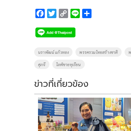
F
T
C
Li
S
ac
wi
o
n
h
e
tt
p
e
ar
b
er
y
e
o
Li
Tags
นราพัฒน์ แก้วทอง
พรรครวมไทยสร้างชาติ
พ
o
n
ศุภจี
ไลฟ์ขายทุเรียน
k
k
ข่าวที่เกี่ยวข้อง