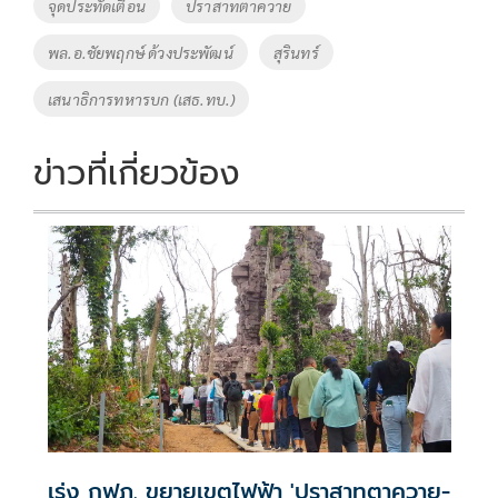
o
Li
Tags
จุดประทัดเตือน
ปราสาทตาควาย
o
n
พล.อ.ชัยพฤกษ์ ด้วงประพัฒน์
สุรินทร์
k
k
เสนาธิการทหารบก (เสธ.ทบ.)
ข่าวที่เกี่ยวข้อง
เร่ง กฟภ. ขยายเขตไฟฟ้า 'ปราสาทตาควาย-