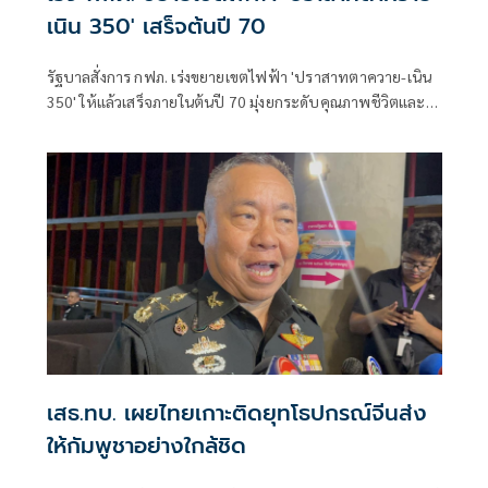
เนิน 350' เสร็จต้นปี 70
รัฐบาลสั่งการ กฟภ. เร่งขยายเขตไฟฟ้า 'ปราสาทตาควาย-เนิน
350' ให้แล้วเสร็จภายในต้นปี 70 มุ่งยกระดับคุณภาพชีวิตและ
ขวัญกำลังพลแนวหน้า เสริมสร้างความมั่นคงชายแดน
เสธ.ทบ. เผยไทยเกาะติดยุทโธปกรณ์จีนส่ง
ให้กัมพูชาอย่างใกล้ชิด