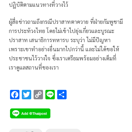
ปฏิบัติตามแนวทางที่วางไว้
ผู้สื่อข่าวถามถึงกรณีปราสาทตาควาย ที่ฝ่ายกัมพูชามี
การประท้วงไทย โดยไม่เข้าไปยุ่งเกี่ยวและบูรณะ
ปราสาท เสนาธิการทหารบ ระบุว่า ไม่มีปัญหา
เพราะเขาทำอย่างอื่นมากไปกว่านี้ และไม่ได้ขอให้
ประชาชนไว้วางใจ ซึ่งเราเตรียมพร้อมอย่างเต็มที่
เราดูแลสถานที่ของเรา
F
T
C
Li
S
ac
wi
o
n
h
e
tt
p
e
ar
b
er
y
e