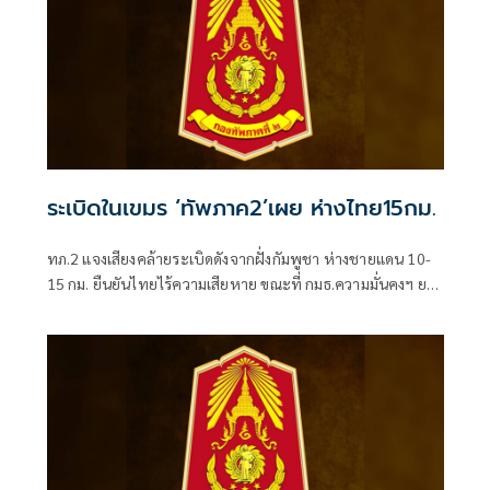
ระเบิดในเขมร ‘ทัพภาค2’เผย ห่างไทย15กม.
ทภ.2 แจงเสียงคล้ายระเบิดดังจากฝั่งกัมพูชา ห่างชายแดน 10-
15 กม. ยืนยันไทยไร้ความเสียหาย ขณะที่ กมธ.ความมั่นคงฯ ยก
ชุดลุยชายแดนช่องสายตะกู "มณเฑียร-รังษี" สั่งเช็กความพร้อม
รบ สแตนด์บายโรงพยาบาลรับคนเจ็บ ย้ำแผนพิทักษ์พื้นที่ส่วน
หลัง เซฟชีวิตชาวบ้าน-หนุนกำลังส่วนหน้าเต็มพิกัด