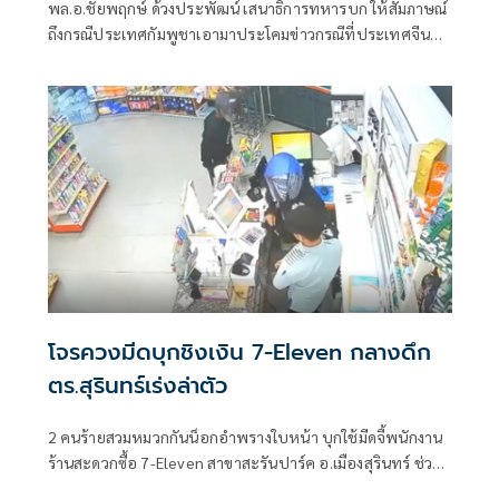
พล.อ.ชัยพฤกษ์ ด้วงประพัฒน์ เสนาธิการทหารบก ให้สัมภาษณ์
ถึงกรณีประเทศกัมพูชาเอามาประโคมข่าวกรณีที่ประเทศจีนส่ง
รถถังให้กับทางกัมพูชา โดยประเทศไทยต้องมีความกังวลหรือ
ไม่ ว่า ไม่ต้องกังวล เราทราบดีอยู่แล้วว่าเป็นข้อตกลงก่อนหน้า
จะเกิดปฏิบัติการทางการทหารร
โจรควงมีดบุกชิงเงิน 7-Eleven กลางดึก
ตร.สุรินทร์เร่งล่าตัว
2 คนร้ายสวมหมวกกันน็อกอำพรางใบหน้า บุกใช้มีดจี้พนักงาน
ร้านสะดวกซื้อ 7-Eleven สาขาสะรันปาร์ค อ.เมืองสุรินทร์ ช่วง
กลางดึก กวาดเงินสดกว่า 2,100 บาท ก่อนขี่รถจักรยานยนต์