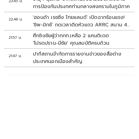
23:45 น.
การป้องกันประเทศท่ามกลางสงครามในภูมิภาค
'ฮอนด้า เรซซิ่ง ไทยแลนด์' เปิดฉากร้อนแรง!
22:46 น.
'ชิพ-มิกซ์' กดเวลาติดหัวแถว ARRC สนาม 4
ที่มัลดาลิกา
ศึกชิงชัยผู้ว่ากกท.เหลือ 2 แคนดิเดต
21:57 น.
'โปรดปราน-มีชัย' คุณสมบัติครบถ้วน
ปากีสถานจำกัดการรายงานข่าวของสื่อต่าง
21:47 น.
ประเทศนอกเมืองสำคัญ