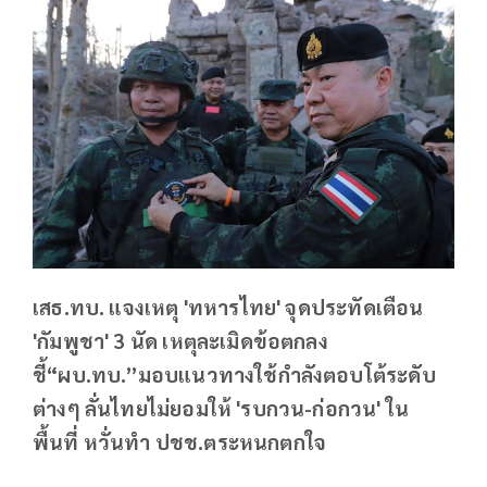
เสธ.ทบ. แจงเหตุ 'ทหารไทย' จุดประทัดเตือน
'กัมพูชา' 3 นัด เหตุละเมิดข้อตกลง
ชี้“ผบ.ทบ.”มอบแนวทางใช้กำลังตอบโต้ระดับ
ต่างๆ ลั่นไทยไม่ยอมให้ 'รบกวน-ก่อกวน' ใน
พื้นที่ หวั่นทำ ปชช.ตระหนกตกใจ