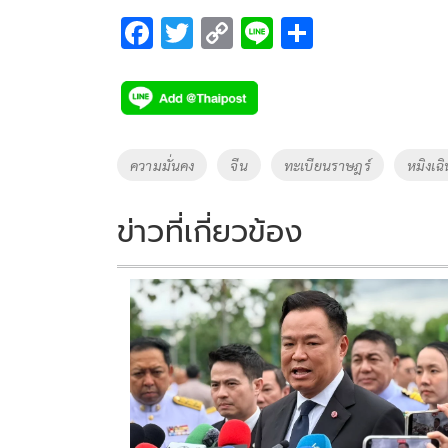
F
T
C
Li
S
ac
wi
o
n
h
e
tt
p
e
ar
b
er
y
e
o
Li
Tags
ความมั่นคง
จีน
ทะเบียนราษฎร์
หมิงเฉิ
o
n
k
k
ข่าวที่เกี่ยวข้อง