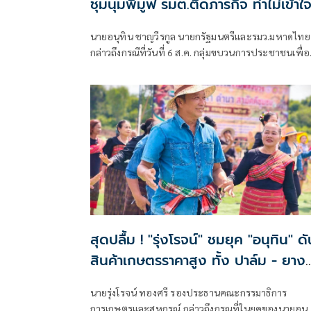
ชุมนุมพีมูฟ รมต.ติดภารกิจ ทำไม่เข้าใ
กัน ยันพร้อมคุยหาทางออก
นายอนุทิน ชาญวีรกูล นายกรัฐมนตรีและรมว.มหาดไทย
กล่าวถึงกรณีที่วันที่ 6 ส.ค. กลุ่มขบวนการประชาชนเพื่อ
สังคมที่เป็นธรรม (พีมูฟ) และเครือข่ายบุกเข้าไปที่
กระทรวงมหาดไทย ได้มีการกำชับเพื่อไม่ให้เกิดการบา
ปลายอย่างไรหรือไม่ ว่า เมื่อวันที่ 6 ส.ค.
สุดปลื้ม ! "รุ่งโรจน์" ชมยุค "อนุทิน" ดัน
สินค้าเกษตรราคาสูง ทั้ง ปาล์ม - ยาง
ราคาพุ่งขึ้น สะท้อนความทุ่มเทแก้ปัญห
นายรุ่งโรจน์ ทองศรี รองประธานคณะกรรมาธิการ
เป็นรูปธรรม พร้อมเดินหน้าลดต้นทุนปุ
การเกษตรและสหกรณ์ กล่าวถึงกรณที่ในยุคของนายอนุ