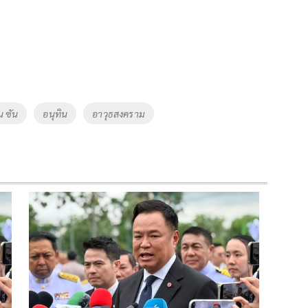
น ซัน
อนุทิน
อาวุธสงคราม