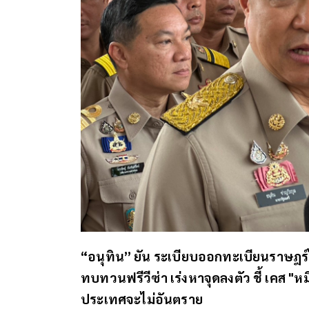
“อนุทิน” ยัน ระเบียบออกทะเบียนราษฎร์ไ
ทบทวนฟรีวีซ่า เร่งหาจุดลงตัว ชี้ เคส "ห
ประเทศจะไม่อันตราย