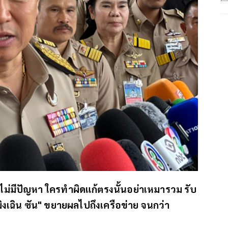
ม่มีปัญหา ใครทําผิดแก้ตรงนั้นอย่าเหมารวม รับ
มิงเฉิน ซัน" ขยายผลไปถึงเครือข่าย จนกว่า