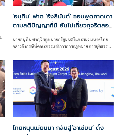
'อนุทิน' ฟาด 'รังสิมันต์' ชอบพูดคาดเดา
ตามสติปัญญาที่มี ยันไม่เกี่ยวทุจริตสอบ
ท้องถิ่น
ตอก
นายอนุทิน ชาญวีรกูล นายกรัฐมนตรีและรมว.มหาดไทย
กล่าวถึงกรณีที่คณะกรรมาธิการการกฎหมาย การยุติธรรม
และสิทธิมนุษยชน สภาผู้แทนราษฎร ที่มี นายรังสิมันต์ โรม
เป็นประธานกรรมาธิการ มีการอ้างชื่อนายกรัฐมนตรี
เข้าไปเกี่ยวข้องกับการทุจริตสอบท้องถิ่น
ไทยหนุนเมียนมา กลับสู่‘อาเซียน’ ตั้ง