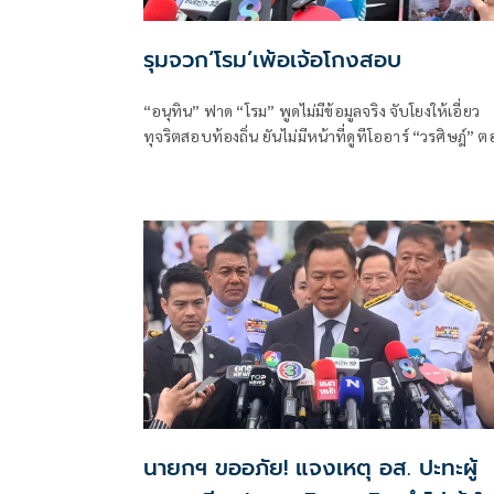
รุมจวก‘โรม’เพ้อเจ้อโกงสอบ
“อนุทิน” ฟาด “โรม” พูดไม่มีข้อมูลจริง จับโยงให้เอี่ยว
ทุจริตสอบท้องถิ่น ยันไม่มีหน้าที่ดูทีโออาร์ “วรศิษฎ์” 
พูดข้อเท็จจริงไม่ครบ
นายกฯ ขออภัย! แจงเหตุ อส. ปะทะผู้