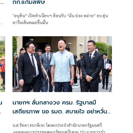
จ
กก.แก้มลพิษ
"อนุทิน” เปิดทำเนียบฯ ต้อนรับ “มิน อ่อง หล่าย” อบอุ่น
หารือเต็มคณะชื่นมื่น
น
นายกฯ ลั่นกลางวง ครม. รัฐบาลมี
เสถียรภาพ ขอ รมต. สบายใจ อย่าหวั่น
า
ไหวคำถามยุยง
น.ส.รัชดา ธนาดิเรก โฆษกประจำสำนักนายกรัฐมนตรี
๋ย
ทิน
แถลงผลการประชุมคณะรัฐมนตรี(ครม.)ว่า จากการนำ