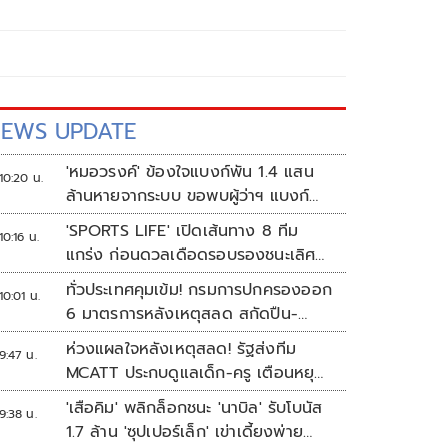
EWS UPDATE
'หมอวรงค์' ข้องใจแบงก์พัน 1.4 แสน
10:20 น.
ล้านหายจากระบบ ขอพบผู้ว่าฯ แบงก์
ชาติ
'SPORTS LIFE' เปิดเส้นทาง 8 ทีม
10:16 น.
แกร่ง ก่อนดวลเดือดรอบรองชนะเลิศ
ศึก 'วอลเลย์บอลนักเรียน แชมป์
ทั่วประเทศคุมเข้ม! กรมการปกครองออก
10:01 น.
กีฬา 7HD 2026'
6 มาตรการหลังเหตุสลด สกัดปืน-
ป้องกันเลียนแบบ
ห่วงแผลใจหลังเหตุสลด! รัฐส่งทีม
9:47 น.
MCATT ประกบดูแลเด็ก-ครู เตือนหยุด
แชร์ภาพรุนแรง
'เสือคิม' พลิกล็อกชนะ 'นาบิล' รับโบนัส
9:38 น.
1.7 ล้าน 'ซุปเปอร์เล็ก' เข่าเดี้ยงพ่าย