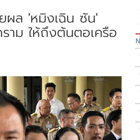
ยผล 'หมิงเฉิน ซัน'
ราม ให้ถึงต้นตอเครือ
N