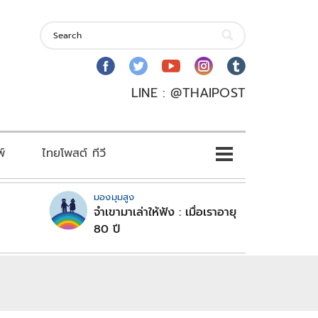
LINE : @THAIPOST
พ์
ไทยโพสต์ ทีวี
มองมุมสูง
จำเขามาเล่าให้ฟัง : เมื่อเราอายุ
80 ปี