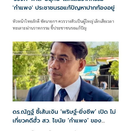
'กำแพง' ประชาชนรอแก้ปัญหาปากท้องอยู่
หัวหน้าไทยภักดี ซัดนายกฯ ควรวางตัวเป็นผู้ใหญ่ เลิกเสียเวลา
ทะเลาะผ่านวาทกรรม ชี้ประชาชนรอแก้ปัญ
ดร.ณัฏฐ์ ชี้เส้นเงิน ‘พริษฐ์-ยิ่งชีพ’ เปิด ไม่
เกี่ยวคดีฮั้ว สว. ไขนัย ‘กำแพง’ ของ
‘อนุทิน’