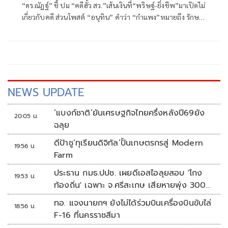
“ดร.ณัฏฐ์” ชี้ ปม “คดีฮั้ว สว.”เส้นเงินที่“พริษฐ์-ยิ่งชีพ”มาเปิดไม่
เกี่ยวกับคดี ส่วนโพสต์ “อนุทิน” คำว่า “กำแพง”หมายถึง รักษา
ผลประโยชน์ของประเทศชาติ
NEWS UPDATE
‘แบงก์ชาติ’ยันเศรษฐกิจไทยครึ่งหลังปี69ยัง
20:05 น.
ฉลุย
ดีป้าชู‘ทุเรียนดิจิทัล’ปั้นเกษตรกรสู่ Modern
19:56 น.
Farm
ประธาน กมธ.ปปช. เผยดีเอสไอลุยสอบ 'โกง
19:53 น.
ท้องถิ่น' เฉพาะ จ.ศรีสะเกษ เสียหายพุ่ง 300
ล้านบาท
ทอ. แจงนายกฯ ยังไม่ได้ร่วมบินเครื่องบินขับไล่
18:56 น.
F-16 ที่นครราชสีมา