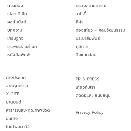
การเมือง
กรองสถานการณ์
เปลว สีเงิน
วาไรตี้
คอลัมนิสต์
กีฬา
บทความ
ท่องเที่ยว – ศิลปวัฒนธรรม
เศรษฐกิจ
ประชาสัมพันธ์
ข่าวพระราชสำนัก
ภูมิภาค
หนังสือพิมพ์
สิ่งแวดล้อม
ต่างประเทศ
PR & PRESS
อาชญากรรม
เกี่ยวกับเรา
X-CITE
ติดต่อและ สนับสนุน
ยานยนต์
สาธารณสุข-คุณภาพชีวิต
Privacy Policy
บันเทิง
ไทยโพสต์ ทีวี