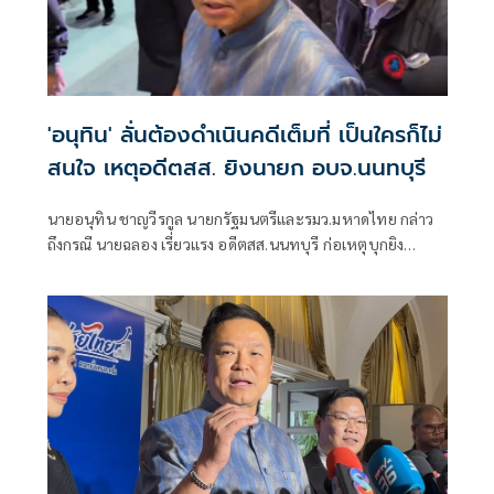
'อนุทิน' ลั่นต้องดำเนินคดีเต็มที่ เป็นใครก็ไม่
สนใจ เหตุอดีตสส. ยิงนายก อบจ.นนทบุรี
นายอนุทิน ชาญวีรกูล นายกรัฐมนตรีและรมว.มหาดไทย กล่าว
ถึงกรณี นายฉลอง เรี่ยวแรง อดีตสส.นนทบุรี ก่อเหตุบุกยิง
พ.ต.อ.ธงชัย เย็นประเสริฐ นายกองค์การบริหารส่วนจังหวัด
นนทบุรีเสียชีวิต ว่า ดำเนินการเต็มที่ไม่มีข้อยกเว้นใดๆ