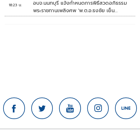
อบจ.นนทบุรี แจ้งกำหนดการพิธีสวดอภิธรรม
18:23 น.
พระราชทานเพลิงศพ 'พ.ต.อ.ธงชัย เย็น
ประเสริฐ'