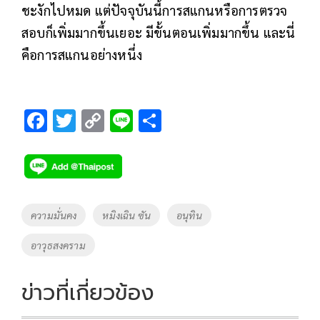
ชะงักไปหมด แต่ปัจจุบันนี้การสแกนหรือการตรวจ
สอบก็เพิ่มมากขึ้นเยอะ มีขั้นตอนเพิ่มมากขึ้น และนี่
คือการสแกนอย่างหนึ่ง
F
T
C
Li
S
ac
wi
o
n
h
e
tt
p
e
ar
b
er
y
e
o
Li
Tags
ความมั่นคง
หมิงเฉิน ซัน
อนุทิน
o
n
อาวุธสงคราม
k
k
ข่าวที่เกี่ยวข้อง