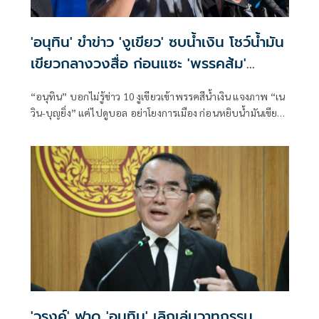
'อนุทิน' ขำข่าว 'งูเขียว' ซบน้ำเงิน โชว์น้ำมัน
เขียวกลางวงสื่อ ก่อนแซะ 'พรรคส้ม'
กระโดดงับอีกแล้ว
“อนุทิน” บอกไม่รู้ข่าว 10 งูเขียวเข้าพรรคสีน้ำเงิน แจงภาพ “เน
วิน-บุญยิ่ง” แค่ไปดูบอล อย่าโยงการเมือง ก่อนหยิบน้ำมันเขียว
โชว์
'วรงค์' ฟาด 'อนุทิน' เลิกเล่นวาทกรรม