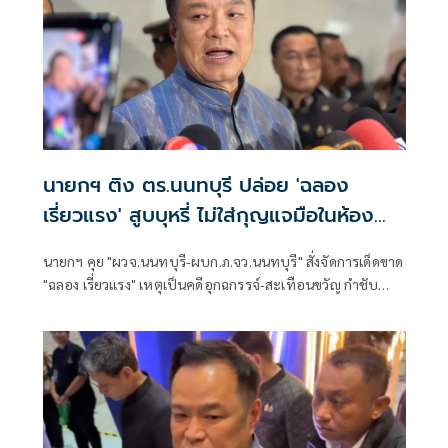
นายกฯ ติง ตร.นนทบุรี ปล่อย 'ฉลอง
เรี่ยวแรง' สูบบุหรี่ ไม่ใส่กุญแจมือในห้อง
ประชุม
นายกฯ คุย "ผวจ.นนทบุรี-ผบก.ภ.จว.นนทบุรี" สั่งจัดการเด็ดขาด
"ฉลอง เรี่ยวแรง" เหตุเป็นคดีอุกฉกรรจ์-สะเทือนขวัญ กำชับ
ผบ.ตร. ให้ติงตำรวจท้องที่นนทบุรี หลังปล่อยผู้ต้องหาให้
สัมภาษณ์ชิวๆ ไม่ใส่กุญแจมือ