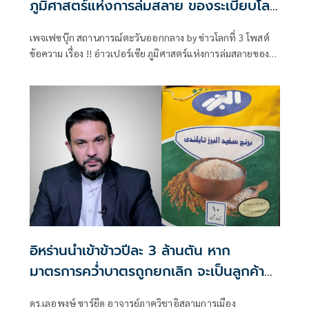
ภูมิศาสตร์แห่งการล่มสลาย ของระเบียบโลก
อเมริกัน
เพจเฟซบุ๊ก สถานการณ์ตะวันออกกลาง by ข่าวโลกที่ 3 โพสต์
ข้อความ เรื่อง !! อ่าวเปอร์เซีย ภูมิศาสตร์แห่งการล่มสลายของ
ระเบียบโลกอเมริกัน !! มีเนื้อหาดังนี้
อิหร่านนำเข้าข้าวปีละ 3 ล้านตัน หาก
มาตรการคว่ำบาตรถูกยกเลิก จะเป็นลูกค้า
รายใหญ่ของไทย
ดร.เลอพงษ์ ซาร์ยีด อาจารย์ภาควิชาอิสลามการเมือง