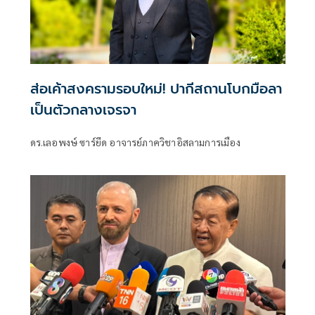
ส่อเค้าสงครามรอบใหม่! ปากีสถานโบกมือลา
เป็นตัวกลางเจรจา
ดร.เลอพงษ์ ซาร์ยีด อาจารย์ภาควิชาอิสลามการเมือง