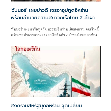
'วันนอร์' เผยข่าวดี เจรจาอุปทูตอิหร่าน
พร้อมอำนวยความสะดวกเรือไทย 2 ลำผ่าน
ฮอร์มุซ
"วันนอร์" เผยหารือทูตวัฒนธรรมอิหร่าน เชื่อสงครามจบเร็วๆนี้
พร้อมขออำนวยความสะดวกเรือสินค้า 2 ลำของไทยออกช่อง
แคบฮอร์มุซ ด้าน อิหร่าน ยินดีให้ความร่วมมือหากไทยมีปัญหา
ด้านพลังงาน
สงครามสหรัฐบุกอิหร่าน จุดเปลี่ยน