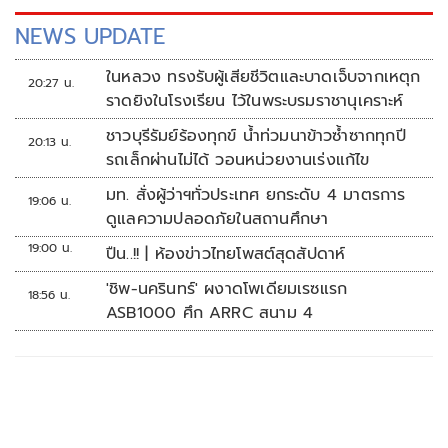
NEWS UPDATE
ในหลวง ทรงรับผู้เสียชีวิตและบาดเจ็บจากเหตุก
20:27 น.
ราดยิงในโรงเรียน ไว้ในพระบรมราชานุเคราะห์
ชาวบุรีรัมย์ร้องทุกข์ น้ำท่วมนาข้าวซ้ำซากทุกปี
20:13 น.
รถเล็กผ่านไม่ได้ วอนหน่วยงานเร่งแก้ไข
มท. สั่งผู้ว่าฯทั่วประเทศ ยกระดับ 4 มาตรการ
19:06 น.
ดูแลความปลอดภัยในสถานศึกษา
19:00 น.
ปืน..!! | ห้องข่าวไทยโพสต์สุดสัปดาห์
'ชิพ-นครินทร์' ผงาดโพเดียมเรซแรก
18:56 น.
ASB1000 ศึก ARRC สนาม 4