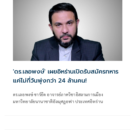
เป็นคำสั่งผู้ใหญ่ !!!
'ดร.เลอพงษ์' เผยอิหร่านเปิดรับสมัครทหาร
แค่ไม่กี่วันพุ่งกว่า 24 ล้านคน!
ดร.เลอพงษ์ ซาร์ยีด อาจารย์ภาควิชาอิสลามการเมือง
มหาวิทยาลัยนานาชาติอัลมุศฏอฟา ประเทศอิหร่าน