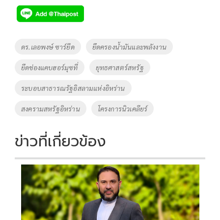
e
tt
p
e
ar
b
er
y
e
o
Li
Tags
ดร.เลอพงษ์ ซาร์ยีด
ยึดครองน้ำมันและพลังงาน
o
n
ยึดช่องแคบฮอร์มุซที่
ยุทธศาสตร์สหรัฐ
k
k
ระบอบสาธารณรัฐอิสลามแห่งอิหร่าน
สงครามสหรัฐอิหร่าน
โครงการนิวเคลียร์
ข่าวที่เกี่ยวข้อง