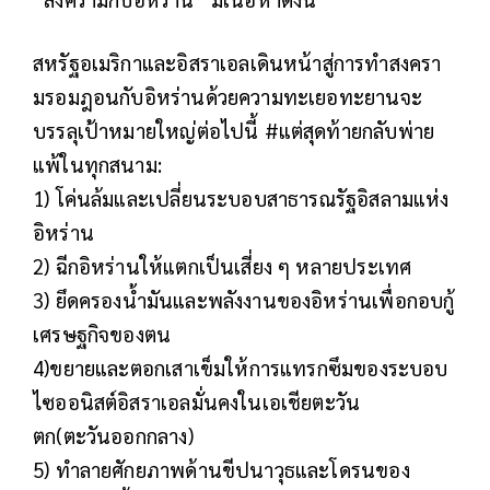
สหรัฐอเมริกาและอิสราเอลเดินหน้าสู่การทำสงครา
มรอมฎอนกับอิหร่านด้วยความทะเยอทะยานจะ
บรรลุเป้าหมายใหญ่ต่อไปนี้ #แต่สุดท้ายกลับพ่าย
แพ้ในทุกสนาม:
1) โค่นล้มและเปลี่ยนระบอบสาธารณรัฐอิสลามแห่ง
อิหร่าน
2) ฉีกอิหร่านให้แตกเป็นเสี่ยง ๆ หลายประเทศ
3) ยึดครองน้ำมันและพลังงานของอิหร่านเพื่อกอบกู้
เศรษฐกิจของตน
4)ขยายและตอกเสาเข็มให้การแทรกซึมของระบอบ
ไซออนิสต์อิสราเอลมั่นคงในเอเชียตะวัน
ตก(ตะวันออกกลาง)
5) ทำลายศักยภาพด้านขีปนาวุธและโดรนของ