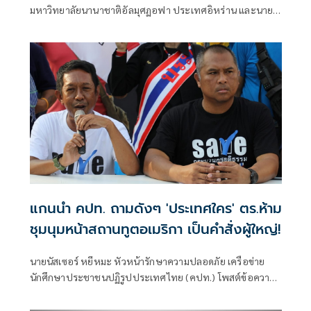
มหาวิทยาลัยนานาชาติอัลมุศฏอฟา ประเทศอิหร่าน และนายก
สมาคมนักเรียนเก่าไทย-อิหร่าน โพสต์ข้อความว่า
แกนนำ คปท. ถามดังๆ 'ประเทศใคร' ตร.ห้าม
ชุมนุมหน้าสถานทูตอเมริกา เป็นคำสั่งผู้ใหญ่!
นายนัสเซอร์ หยีหมะ หัวหน้ารักษาความปลอดภัย เครือข่าย
นักศึกษาประชาชนปฏิรูปประเทศไทย (คปท.) โพสต์ข้อความ
ผ่านเฟซบุ๊กว่า พอไปแจ้งชุมนุม ว่าจะชุมนุมหน้าสถานทูต
สหรัฐอเมริกา ในวันที่ 23 เมษายน 2569 รับแจ้งจาก สน.ว่าห้าม