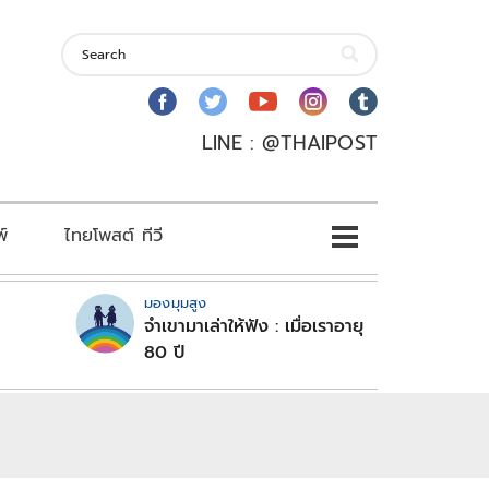
LINE : @THAIPOST
พ์
ไทยโพสต์ ทีวี
มองมุมสูง
จำเขามาเล่าให้ฟัง : เมื่อเราอายุ
80 ปี