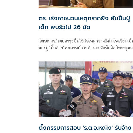
ตร. เร่งหาชนวนเหตุกราดยิง ยันปืนปู่
เด็ก พบรัวไป 26 นัด
'โฆษก ตร.' เผยอาวุธปืนใช้ก่อเหตุกราดยิงในโรงเรียนเป็
ของปู่ 'บิ๊กต่าย' ส่งแพทย์ รพ.ตำรวจ จัดทีมจิตวิทยาดูแล
สุขภาพจิตครู นักเรียน ผู้ปกครอง
ตั้งกรรมการสอบ 'ร.ต.อ.หญิง' รับจ้าง