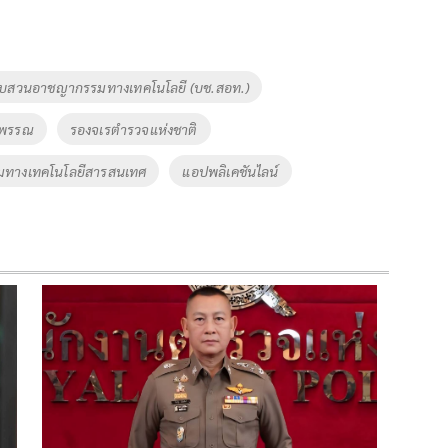
บสวนอาชญากรรมทางเทคโนโลยี (บช.สอท.)
วพรรณ
รองจเรตำรวจแห่งชาติ
มทางเทคโนโลยีสารสนเทศ
แอปพลิเคชันไลน์