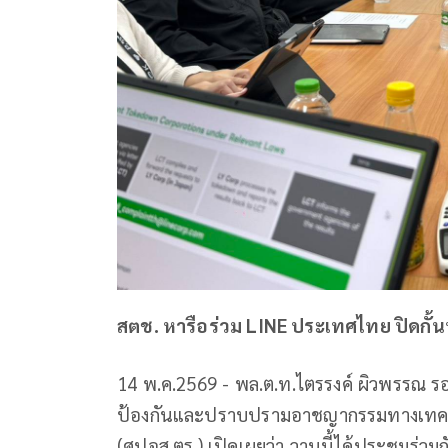
สตช. หารือร่วม LINE ประเทศไทย ปิดกั้
14 พ.ค.2569 - พล.ต.ท.ไตรรงค์ ผิวพรรณ ร
ป้องกันและปราบปรามอาชญากรรมทางเทคโ
(ศปอส.ตร.) เปิดเผยว่า วานนี้ได้ประชุมร่ว