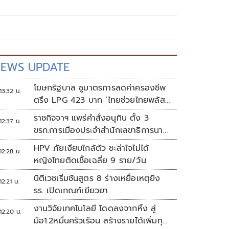
EWS UPDATE
โฆษกรัฐบาล ชูมาตรการลดค่าครองชีพ
13:32 น.
ตรึง LPG 423 บาท ‘ไทยช่วยไทยพลัส’
ดันเงินหมุนแสนล้าน
ราชกิจจาฯ แพร่คำสั่งอนุทิน ตั้ง 3
12:37 น.
ขรก.การเมืองประจำสำนักเลขาธิการนา
ยกฯ
HPV ภัยเงียบใกล้ตัว ชะล่าใจไม่ได้
12:28 น.
หญิงไทยติดเชื้อเฉลี่ย 9 ราย/วัน
นิติเวชเริ่มชันสูตร 8 ร่างเหยื่อเหตุยิง
12:21 น.
รร. เปิดเกณฑ์เยียวยา
งานวิจัยเทคโนโลยี โดดลงจากหิ้ง สู่
12:20 น.
มือ1.2หมื่นครัวเรือน สร้างรายได้เพิ่มทุก