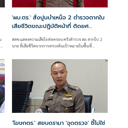
'ผบ.ตร.' สั่งปูนบำเหน็จ 2 ตำรวจตากใบ
เสียชีวิตขณะปฏิบัติหน้าที่ ติดยศ
'พล.ต.ต.'
น
สตช.แสดงความเสียใจต่อครอบครัวตำรวจ สภ.ตากใบ 2
นาย ที่เสียชีวิตจากการตรวจค้นเป้าหมายในพื้นที่
‘ผบ.ตร.’สั่งดูแลสวัสดิการเต็มที่ และดูแลรักษาอย่างดีที่สุด
4 ตำรวจที่บาดเจ็บจากเหตุดังกล่าว
'โฆษกตร.' สยบดรามา 'จุดตรวจ' ชี้ไม่ใช่