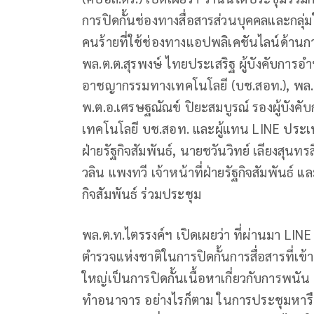
การปิดกั้นช่องทางสื่อสารส่วนบุคคลและกลุ่ม
คนร้ายที่ใช้ช่องทางแอปพลิเคชันไลน์ด้า
พล.ต.ต.สุรพงษ์ ไทยประเสริฐ ผู้บังคับก
อาชญากรรมทางเทคโนโลยี (บช.สอท.), พล.ต.ต
พ.ต.อ.เศรษฐณัณข์ ปิยะสมบูรณ์ รองผู้บั
เทคโนโลยี บช.สอท. และผู้แทน LINE ประเทศ
ฝ่ายรัฐกิจสัมพันธ์, นายชวันวิทย์ เลียงสุน
วลิน แพงทวี เจ้าหน้าที่ฝ่ายรัฐกิจสัมพันธ์ 
กิจสัมพันธ์ ร่วมประชุม
พล.ต.ท.ไตรรงค์ฯ เปิดเผยว่า ที่ผ่านมา LIN
ตำรวจแห่งชาติในการปิดกั้นการสื่อสารที่เข้
ใหญ่เป็นการปิดกั้นเนื้อหาเกี่ยวกับการพ
ทำอนาจาร อย่างไรก็ตาม ในการประชุมหารือ