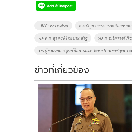
e
tt
p
e
ar
b
er
y
e
o
Li
Tags
LINE ประเทศไทย
กองบัญชาการตำรวจสืบสวนสอ
o
n
พล.ต.ต.สุรพงษ์ ไทยประเสริฐ
พล.ต.ท.ไตรรงค์ ผิ
k
k
รองผู้อำนวยการศูนย์ป้องกันและปราบปรามอาชญากรร
ข่าวที่เกี่ยวข้อง