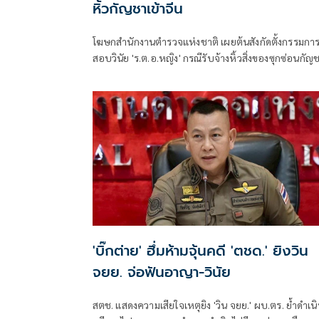
หิ้วกัญชาเข้าจีน
โฆษกสำนักงานตำรวจแห่งชาติ เผยต้นสังกัดตั้งกรรมกา
สอบวินัย 'ร.ต.อ.หญิง' กรณีรับจ้างหิ้วสิ่งของซุกซ่อนกัญ
ไปจีน หลังขยายผลขบวนการค้ายาโซเชียล พร้อมเตือน
อย่ารับฝากสัมภาระของผู้อื่นออกนอกประเทศ
'บิ๊กต่าย' ฮึ่มห้ามจุ้นคดี 'ตชด.' ยิงวิน
จยย. จ่อฟันอาญา-วินัย
สตช. แสดงความเสียใจเหตุยิง 'วิน จยย.' ผบ.ตร. ย้ำดำเน