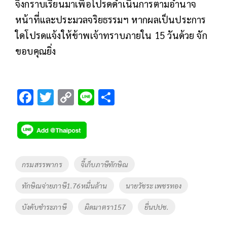
จึงกราบเรียนมาเพื่อโปรดดำเนินการตามอำนาจ
หน้าที่และประมวลจริยธรรมฯ หากผลเป็นประการ
ใดโปรดแจ้งให้ข้าพเจ้าทราบภายใน 15 วันด้วย จัก
ขอบคุณยิ่ง
F
T
C
Li
S
ac
wi
o
n
h
e
tt
p
e
ar
b
er
y
e
o
Li
Tags
กรมสรรพากร
จี้เก็บภาษีทักษิณ
o
n
ทักษิณจ่ายภาษี1.76หมื่นล้าน
นายวัชระ เพชรทอง
k
k
บังคับชำระภาษี
ผิดมาตรา157
ยื่นปปช.