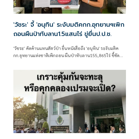
'วัชระ' จี้ 'อนุทิน' ระงับมติคกก.อุทยานฯเพิก
ถอนผืนป่าทับลาน1.5แสนไร่ ขู่ยื่นป.ป.ช.
'วัชระ' คัดค้านแทนสัตว์ป่า ยื่นหนังสือถึง 'อนุทิน' ระงับมติค
กก.อุทยานแห่งชาติเพิกถอน ผืนป่าทับลาน155,865ไร่ ชี้ขัด
แย้งวัตถุประสงค์ในการรักษาทรัพยากรธรรมชาติ เล็งยื่น
ปปช.สอบทั้งครม.