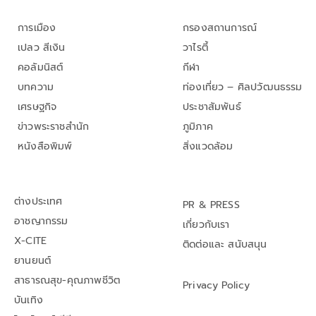
การเมือง
กรองสถานการณ์
เปลว สีเงิน
วาไรตี้
คอลัมนิสต์
กีฬา
บทความ
ท่องเที่ยว – ศิลปวัฒนธรรม
เศรษฐกิจ
ประชาสัมพันธ์
ข่าวพระราชสำนัก
ภูมิภาค
หนังสือพิมพ์
สิ่งแวดล้อม
ต่างประเทศ
PR & PRESS
อาชญากรรม
เกี่ยวกับเรา
X-CITE
ติดต่อและ สนับสนุน
ยานยนต์
สาธารณสุข-คุณภาพชีวิต
Privacy Policy
บันเทิง