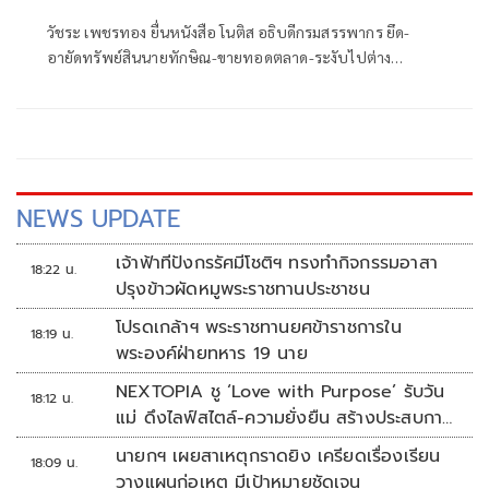
สูญ
วัชระ เพชรทอง ยื่นหนังสือ โนติส อธิบดีกรมสรรพากร ยึด-
อายัดทรัพย์สินนายทักษิณ-ขายทอดตลาด-ระงับไปต่าง
ประเทศด่วนที่สุด
NEWS UPDATE
เจ้าฟ้าทีปังกรรัศมีโชติฯ ทรงทำกิจกรรมอาสา
18:22 น.
ปรุงข้าวผัดหมูพระราชทานประชาชน
โปรดเกล้าฯ พระราชทานยศข้าราชการใน
18:19 น.
พระองค์ฝ่ายทหาร 19 นาย
NEXTOPIA ชู ‘Love with Purpose’ รับวัน
18:12 น.
แม่ ดึงไลฟ์สไตล์-ความยั่งยืน สร้างประสบกา
รณ์ช้อปปิงมีความหมาย
นายกฯ เผยสาเหตุกราดยิง เครียดเรื่องเรียน
18:09 น.
วางแผนก่อเหตุ มีเป้าหมายชัดเจน