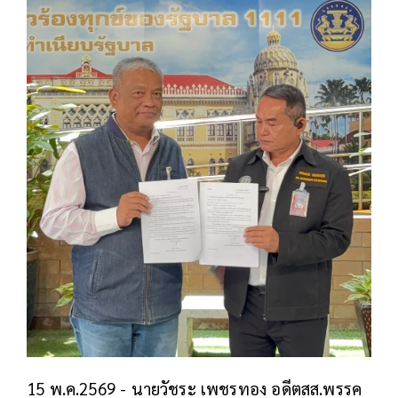
15 พ.ค.2569 - นายวัชระ เพชรทอง อดีตสส.พรรค