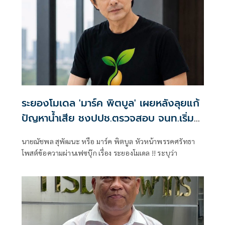
ระยองโมเดล 'มาร์ค พิตบูล' เผยหลังลุยแก้
ปัญหาน้ำเสีย ชงปปช.ตรวจสอบ จนท.เริ่ม
ตื่นตัวแล้ว
นายณัชพล สุพัฒนะ หรือ มาร์ค พิตบูล หัวหน้าพรรคศรัทธา
โพสต์ข้อความผ่านเฟซบุ๊ก เรื่อง ระยองโมเดล !! ระบุว่า