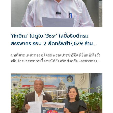
'ทักษิณ' ไปดูไบ 'วัชระ' ไล่บี้อธิบดีกรม
สรรพากร รอบ 2 ยึดทรัพย์17,629 ล้าน
ตามคำพิพากษา
นายวัชระ เพชรทอง อดีตสส.พรรคประชาธิปัตย์ ยื่นหนังสือถึง
อธิบดีกรมสรรพากร เรื่องขอให้ยึดทรัพย์ อายัด และขายทอด
ตลาดทรัพย์สินของนายทักษิณ ชินวัตร (ฉบับที่ ๒)