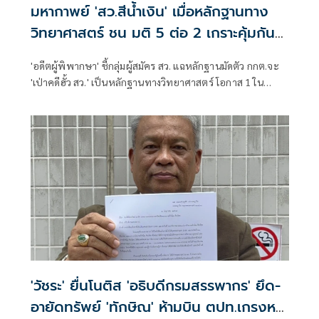
มหากาพย์ 'สว.สีน้ำเงิน' เมื่อหลักฐานทาง
วิทยาศาสตร์ ชน มติ 5 ต่อ 2 เกราะคุ้มกันจะ
ทะลุ หรือคุกคลองเปรมจะเปิด
'อดีตผู้พิพากษา' ชี้กลุ่มผู้สมัคร สว. แฉหลักฐานมัดตัว กกต.จะ
'เป่าคดีฮั้ว สว.' เป็นหลักฐานทางวิทยาศาสตร์ โอกาส 1 ใน
5,567 ล้านล้านล้าน 2 คนจะเขียนโพยฃตรงกัน ปิดประตูความ
บังเอิญ หาก กกต. มีมติ 5 ต่อ 2 'ไม่มีมูล' เข้าข่ายมาตรา 157
เต็มๆ กลายเป็น'ใบเสร็จรับเงินคุก'
'วัชระ' ยื่นโนติส 'อธิบดีกรมสรรพากร' ยึด-
อายัดทรัพย์ 'ทักษิณ' ห้ามบิน ตปท.เกรงหนี้