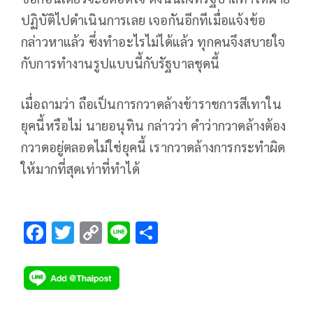
ปฏิบัติไปดำเนินการเลย เจอกันอีกทีเมื่อแจ้งข้อ
กล่าวหาแล้ว ซึ่งทำอะไรไม่ได้แล้ว ทุกคนจึงสบายใจ
กับการทำงานรูปแบบนี้กับรัฐบาลชุดนี้
เมื่อถามว่า ถือเป็นการกวาดล้างข้าราชการสีเทาใน
ยุคนี้หรือไม่ นายอนุทิน กล่าวว่า คำว่ากวาดล้างต้อง
กวาดอยู่ตลอดไม่ใช่ยุคนี้ เรากวาดล้างการกระทำผิด
ให้มากที่สุดเท่าที่ทำได้
F
T
C
Li
S
ac
wi
o
n
h
e
tt
p
e
ar
b
er
y
e