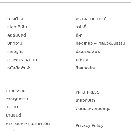
การเมือง
กรองสถานการณ์
เปลว สีเงิน
วาไรตี้
คอลัมนิสต์
กีฬา
บทความ
ท่องเที่ยว – ศิลปวัฒนธรรม
เศรษฐกิจ
ประชาสัมพันธ์
ข่าวพระราชสำนัก
ภูมิภาค
หนังสือพิมพ์
สิ่งแวดล้อม
ต่างประเทศ
PR & PRESS
อาชญากรรม
เกี่ยวกับเรา
X-CITE
ติดต่อและ สนับสนุน
ยานยนต์
สาธารณสุข-คุณภาพชีวิต
Privacy Policy