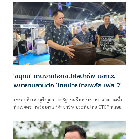
'อนุทิน' เดินงานโอทอปศิลปาชีพ บอกจะ
พยายามสานต่อ 'ไทยช่วยไทยพลัส เฟส 2'
นายอนุทิน ชาญวีรกูล นายกรัฐมนตรีและรมว.มหาดไทย ลงพื้น
ที่ตรวจความพร้อมงาน “ศิลปาชีพ ประทีปไทย OTOP หลอม
ดวงใจด้วยพระบารมี” ปี 2569 ซึ่งจัดขึ้นระหว่างวันที่ 8–16
สิงหาคม นี้ ณ อาคารชาเลนเจอร์ 1–3 อิมแพ็ค เมืองทองธานี ซึ่ง
นายกรัฐมนตรีจะเดินทางมาเปิดงานอย่างเป็นทางการ ในวัน
จันทร์ที่ 10 สิงหาคม