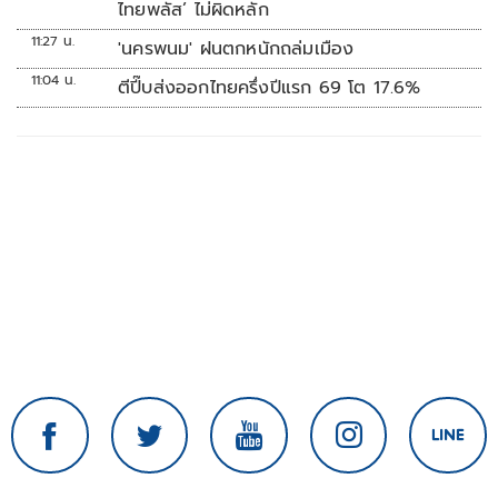
ไทยพลัส’ ไม่ผิดหลัก
11:27 น.
'นครพนม' ฝนตกหนักถล่มเมือง
11:04 น.
ตีปี๊บส่งออกไทยครึ่งปีแรก 69 โต 17.6%