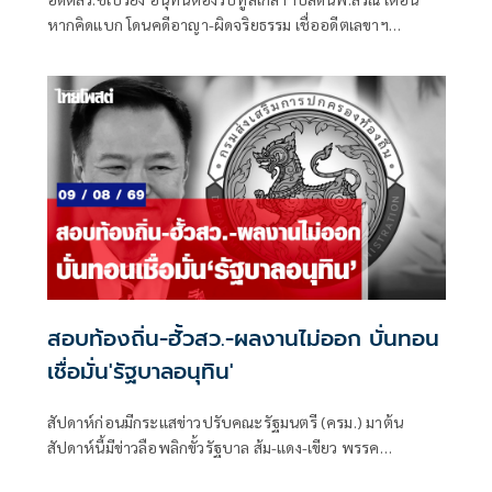
หากคิดแบก โดนคดีอาญา-ผิดจริยธรรม เชื่ออดีตเลขาฯ
ปธ.กสทช.ชิงลาออกด่วน เพราะได้สัญญาณพิเศษ
สอบท้องถิ่น-ฮั้วสว.-ผลงานไม่ออก บั่นทอน
เชื่อมั่น'รัฐบาลอนุทิน'
สัปดาห์ก่อนมีกระแสข่าวปรับคณะรัฐมนตรี (ครม.) มาต้น
สัปดาห์นี้มีข่าวลือพลิกขั้วรัฐบาล ส้ม-แดง-เขียว พรรค
ประชาชน พรรคเพื่อไทย และพรรคกล้าธรรม จับมือกัน