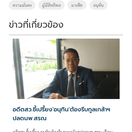
o
Li
Tags
ความมั่นคง
ผู้มีอิทธิพล
มาเฟีย
อนุทิน
o
n
k
k
ข่าวที่เกี่ยวข้อง
อดีตสว.ชี้เปรี้ยง'อนุทิน'ต้องรีบทูลเกล้าฯ
ปลดนพ.สรณ
อดีตสว.ชี้เปรี้ยง อนุทินต้องรีบทูลเกล้าฯปลดนพ.สรณ เตือน