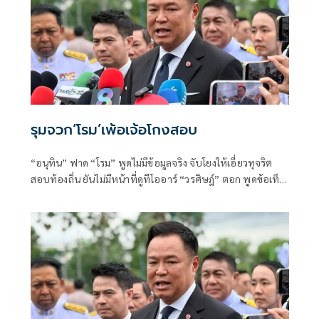
รุมจวก‘โรม’เพ้อเจ้อโกงสอบ
“อนุทิน” ฟาด “โรม” พูดไม่มีข้อมูลจริง จับโยงให้เอี่ยวทุจริต
สอบท้องถิ่น ยันไม่มีหน้าที่ดูทีโออาร์ “วรศิษฎ์” ตอก พูดข้อเท็จ
จริงไม่ครบ