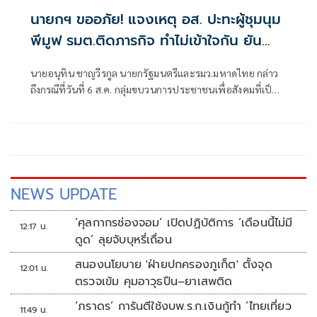
นายกฯ ขออภัย! แจงเหตุ อส. ปะทะผู้ชุมนุม
พีมูฟ รมต.ติดภารกิจ ทำไม่เข้าใจกัน ยัน
พร้อมคุยหาทางออก
นายอนุทิน ชาญวีรกูล นายกรัฐมนตรีและรมว.มหาดไทย กล่าว
ถึงกรณีที่วันที่ 6 ส.ค. กลุ่มขบวนการประชาชนเพื่อสังคมที่เป็น
ธรรม (พีมูฟ) และเครือข่ายบุกเข้าไปที่กระทรวงมหาดไทย ได้มี
การกำชับเพื่อไม่ให้เกิดการบานปลายอย่างไรหรือไม่ ว่า เมื่อวัน
ที่ 6 ส.ค.
NEWS UPDATE
‘ศุลกากรช่องจอม’ เปิดปฏิบัติการ ‘เดือนนี้ไม่มี
12:17 น.
ดูด’ ลุยจับบุหรี่เถื่อน
สนองนโยบาย 'ฝ่ายปกครองภูเก็ต' ตั้งจุด
12:01 น.
ตรวจเข้ม คุมอาวุธปืน–ยาเสพติด
‘ภราดร’ การันตีใช้งบพ.ร.ก.เงินกู้ทำ ‘ไทยเที่ยว
11:49 น.