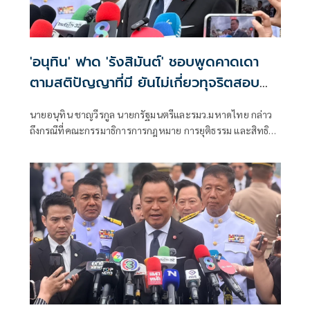
'อนุทิน' ฟาด 'รังสิมันต์' ชอบพูดคาดเดา
ตามสติปัญญาที่มี ยันไม่เกี่ยวทุจริตสอบ
ท้องถิ่น
นายอนุทิน ชาญวีรกูล นายกรัฐมนตรีและรมว.มหาดไทย กล่าว
ถึงกรณีที่คณะกรรมาธิการการกฎหมาย การยุติธรรม และสิทธิ
มนุษยชน สภาผู้แทนราษฎร ที่มี นายรังสิมันต์ โรม เป็นประธาน
กรรมาธิการ มีการอ้างชื่อนายกรัฐมนตรี เข้าไปเกี่ยวข้องกับการ
ทุจริตสอบท้องถิ่น