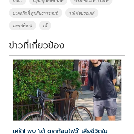
กทม.
กลุ่มกรุงเทพบินได้
ทางลอดใต้ทางรถไฟ
มงคลกิตติ์ สุขสินธารานนท์
รถไฟชนรถเมล์
ลดอุบัติเหตุ
เต้
ข่าวที่เกี่ยวข้อง
เศร้า! พบ 'เต้ ดราก้อนไฟว์' เสียชีวิตใน