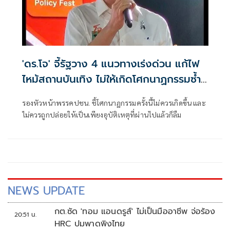
'ดร.โจ' จี้รัฐวาง 4 แนวทางเร่งด่วน แก้ไฟ
ไหม้สถานบันเทิง ไม่ให้เกิดโศกนาฏกรรมซ้ำ
อีก
รองหัวหน้าพรรคปชน. ชี้โศกนาฏกรรมครั้งนี้ไม่ควรเกิดขึ้น และ
ไม่ควรถูกปล่อยให้เป็นเพียงอุบัติเหตุที่ผ่านไปแล้วก็ลืม
NEWS UPDATE
กต.ซัด 'ทอม แอนดรูส์' ไม่เป็นมืออาชีพ จ่อร้อง
20:51 น.
HRC ปมพาดพิงไทย