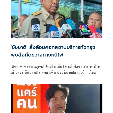
'ชัชชาติ' สั่งล้อมคอกสถานบริการทั่วกรุง
พบสิ่งกีดขวางทางหนีไฟ
'ชัชชาติ' ตรวจเหตุเพลิงไหม้โรงเบียร์ พบสิ่งกีดขวางทางหนีไฟ
เล็งจัดระเบียบสุ่มตรวจกลางคืน ปรับนิยามสถานบริการใหม่