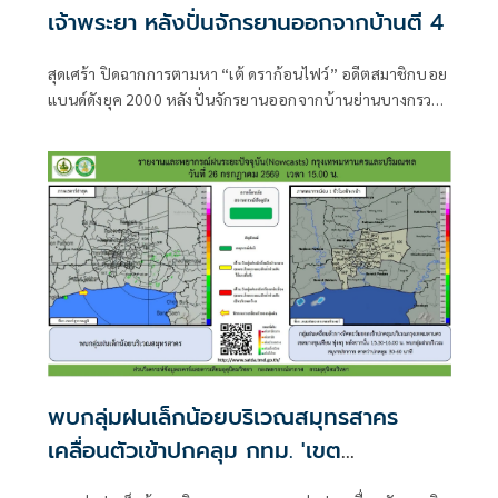
เจ้าพระยา หลังปั่นจักรยานออกจากบ้านตี 4
สุดเศร้า ปิดฉากการตามหา “เต้ ดราก้อนไฟว์” อดีตสมาชิกบอย
แบนด์ดังยุค 2000 หลังปั่นจักรยานออกจากบ้านย่านบางกรวย
ช่วงตี 4 โดยไม่ได้นำโทรศัพท์มือถือไ
พบกลุ่มฝนเล็กน้อยบริเวณสมุทรสาคร
เคลื่อนตัวเข้าปกคลุม กทม. 'เขต
บางขุนเทียน-ทุ่งครุ'