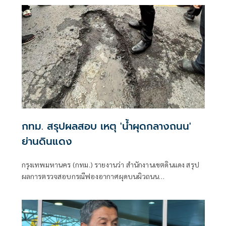
ปลอดภัย
กทม. สรุปผลสอบ เหตุ 'น้ำผุดกลางถนน'
ย่านดินแดง
กรุงเทพมหานคร (กทม.) รายงานว่า สำนักงานเขตดินแดง สรุป
ผลการตรวจสอบกรณีฟองอากาศผุดบนผิวถนน
ประชาสงเคราะห์ เปิดการจราจรตามปกติแล้ว