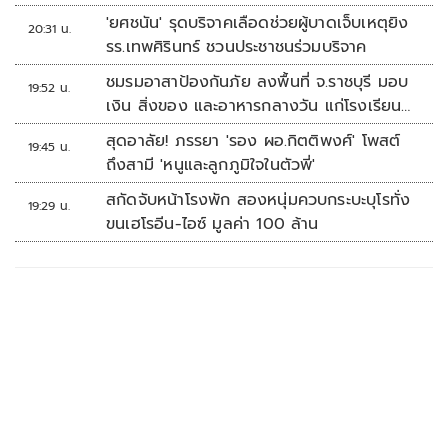
'ยศชนัน' รุดบริจาคเลือดช่วยผู้บาดเจ็บเหตุยิง
20:31 น.
รร.เทพศิรินทร์ ชวนประชาชนร่วมบริจาค
ชมรมอาสาป้องกันภัย ลงพื้นที่ จ.ราชบุรี มอบ
19:52 น.
เงิน สิ่งของ และอาหารกลางวัน แก่โรงเรียน
บ้านหนองน้ำใส
สุดอาลัย! ภรรยา 'รอง ผอ.กิตติพงศ์' โพสต์
19:45 น.
ถึงสามี 'หนูและลูกภูมิใจในตัวพี่'
สกัดจับหน้าโรงพัก สองหนุ่มควบกระบะบุโรทั่ง
19:29 น.
ขนเฮโรอีน-ไอซ์ มูลค่า 100 ล้าน