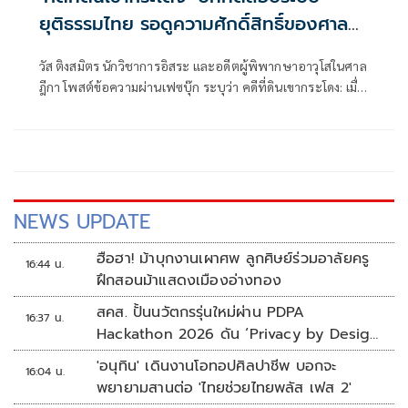
ยุติธรรมไทย รอดูความศักดิ์สิทธิ์ของศาล
ไทย
วัส ติงสมิตร นักวิชาการอิสระ และอดีตผู้พิพากษาอาวุโสในศาล
ฎีกา โพสต์ข้อความผ่านเฟซบุ๊ก ระบุว่า คดีที่ดินเขากระโดง: เมื่อ
ศาลสั่งให้สอบสวน แต่ผลกลับจบที่ ‘ยุติเรื่อง’ ปัญหาที่คดีใหม่
395/2568 ต้องตอบ
NEWS UPDATE
ฮือฮา! ม้าบุกงานเผาศพ ลูกศิษย์ร่วมอาลัยครู
16:44 น.
ฝึกสอนม้าแสดงเมืองอ่างทอง
สคส. ปั้นนวัตกรรุ่นใหม่ผ่าน PDPA
16:37 น.
Hackathon 2026 ดัน ‘Privacy by Design
for all’ สู่โซลูชันคุ้มครองข้อมูลส่วนบุคคลที่
'อนุทิน' เดินงานโอทอปศิลปาชีพ บอกจะ
16:04 น.
ใช้ได้จริง
พยายามสานต่อ 'ไทยช่วยไทยพลัส เฟส 2'