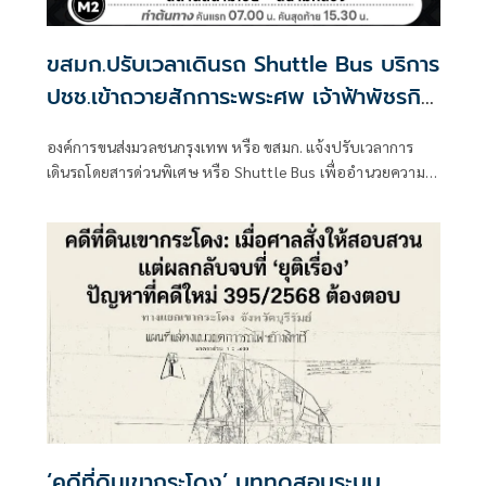
ขสมก.ปรับเวลาเดินรถ Shuttle Bus บริการ
ปชช.เข้าถวายสักการะพระศพ เจ้าฟ้าพัชรกิติ
ยาภาฯ
องค์การขนส่งมวลชนกรุงเทพ หรือ ขสมก. แจ้งปรับเวลาการ
เดินรถโดยสารด่วนพิเศษ หรือ Shuttle Bus เพื่ออำนวยความ
สะดวกให้กับประชาชนที่จะเดินทางถวายสักการะพระศพ
‘คดีที่ดินเขากระโดง’ บททดสอบระบบ