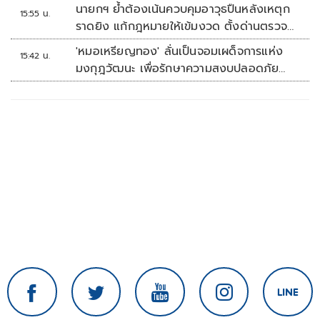
นายกฯ ย้ำต้องเน้นควบคุมอาวุธปืนหลังเหตุก
15:55 น.
ราดยิง แก้กฎหมายให้เข้มงวด ตั้งด่านตรวจ
เพิ่ม
'หมอเหรียญทอง' ลั่นเป็นจอมเผด็จการแห่ง
15:42 น.
มงกุฎวัฒนะ เพื่อรักษาความสงบปลอดภัย
ภายในรพ.