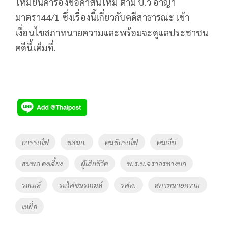
ไหมยื่นคําร้องขอค่าสินไหม ตาม ป.วิ อาญา
มาตรา44/1 ซึ่งเรื่องนี้เกี่ยวกับคดีสาธารณะ เข้า
เงื่อนไขสภาทนายความและพร้อมจะดูแลประชาชน
คดีนี้เต็มที่.
Tags
การรถไฟ
ขสมก.
คนขับรถไฟ
คนเจ็บ
ธนพล คงเจี้ยง
ผู้เสียชีวิต
พ.ร.บ.จราจรทางบก
รถเมล์
รถไฟชนรถเมล์
รฟท.
สภาทนายความ
เหยื่อ