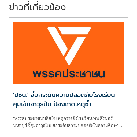
ข่าวที่เกี่ยวข้อง
'ปชน.' จี้ยกระดับความปลอดภัยโรงเรียน
คุมเข้มอาวุธปืน ป้องเกิดเหตุซ้ำ
'พรรคประชาชน' เสียใจ เหตุกราดยิงโรงเรียนเทพศิรินทร์
นนทบุรี จี้คุมอาวุธปืน-ยกระดับความปลอดภัยในสถานศึกษา
ของดเผยแพร่ความรุนแรง