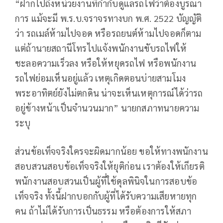
“ฝากไปถึงหน่วยงานที่กํากับดูแลรถไฟว่าต้องบูรณา
การ แม้จะมี พ.ร.บ.จราจรทางบก พ.ศ. 2522 บัญญัติ
ว่า รถเมล์ห้ามไปจอด หรือรถยนต์ห้ามไปจอดก็ตาม
แต่ถ้านายสถานีโทรไปแจ้งพนักงานขับรถไฟให้
ชะลอความเร็วลง หรือให้หยุดรถไฟ หรือพนักงาน
รถไฟย่อมเห็นอยู่แล้ว เหตุเกิดตอนบ่ายสามโมง
พระอาทิตย์ยังไม่ตกดิน น่าจะเห็นเหตุการณ์ได้ว่ารถ
อยู่ข้างหน้าเป็นจํานวนมาก” นายกสภาทนายความ
ระบุ
ส่วนข้อเท็จจริงใครจะผิดมากน้อย ขอให้ทางพนักงาน
สอบสวนสอบข้อเท็จจริงให้ยุติก่อน เราต้องให้เกียรติ
พนักงานสอบสวนเป็นผู้ที่ใช้ดุลพินิจในการสอบข้อ
เท็จจริง ทั้งนี้ฝากบอกกับผู้ที่ได้รับความเสียหายทุก
คน ถ้าไม่ได้รับการเป็นธรรม หรือต้องการให้สภา