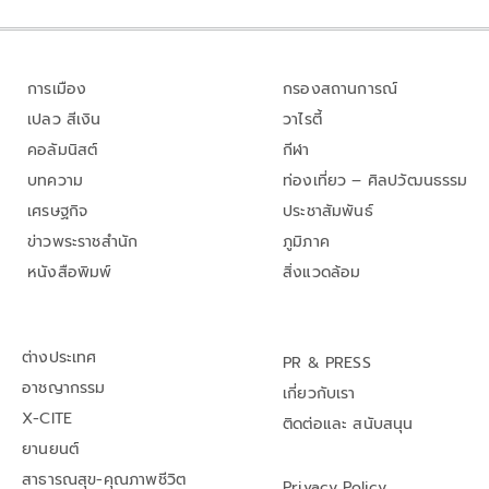
การเมือง
กรองสถานการณ์
เปลว สีเงิน
วาไรตี้
คอลัมนิสต์
กีฬา
บทความ
ท่องเที่ยว – ศิลปวัฒนธรรม
เศรษฐกิจ
ประชาสัมพันธ์
ข่าวพระราชสำนัก
ภูมิภาค
หนังสือพิมพ์
สิ่งแวดล้อม
ต่างประเทศ
PR & PRESS
อาชญากรรม
เกี่ยวกับเรา
X-CITE
ติดต่อและ สนับสนุน
ยานยนต์
สาธารณสุข-คุณภาพชีวิต
Privacy Policy