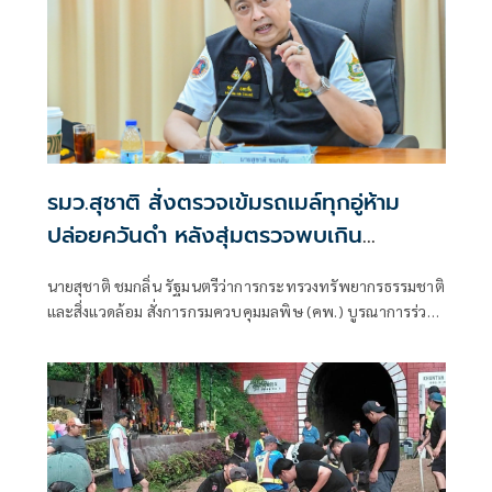
รมว.สุชาติ สั่งตรวจเข้มรถเมล์ทุกอู่ห้าม
ปล่อยควันดำ หลังสุ่มตรวจพบเกิน
มาตรฐานกว่า 58% กำชับบังคับใช้กฎหมาย
นายสุชาติ ชมกลิ่น รัฐมนตรีว่าการกระทรวงทรัพยากรธรรมชาติ
จริงจัง ปกป้องสุขภาพประชาชน
และสิ่งแวดล้อม สั่งการกรมควบคุมมลพิษ (คพ.) บูรณาการร่วม
กับกรมการขนส่งทางบกและสำนักงานตำรวจแห่งชาติ